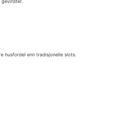
 gevinster.
 husfordel enn tradisjonelle slots.