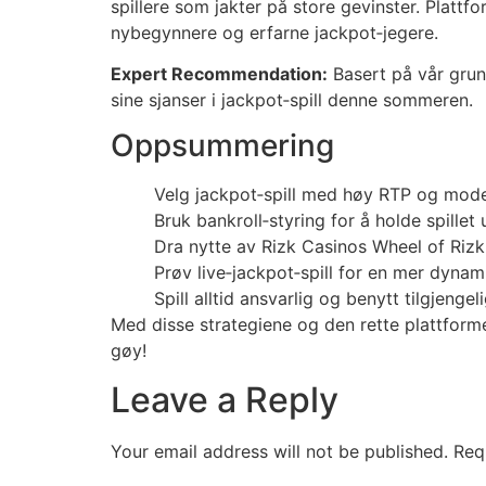
spillere som jakter på store gevinster. Plattf
nybegynnere og erfarne jackpot‑jegere.
Expert Recommendation:
Basert på vår grun
sine sjanser i jackpot‑spill denne sommeren.
Oppsummering
Velg jackpot‑spill med høy RTP og modera
Bruk bankroll‑styring for å holde spillet 
Dra nytte av Rizk Casinos Wheel of Rizk
Prøv live‑jackpot‑spill for en mer dynam
Spill alltid ansvarlig og benytt tilgjengel
Med disse strategiene og den rette plattform
gøy!
Leave a Reply
Your email address will not be published.
Req