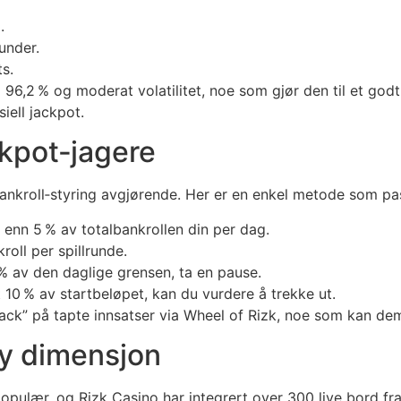
.
under.
s.
96,2 % og moderat volatilitet, noe som gjør den til et godt
iell jackpot.
ckpot‑jagere
 bankroll‑styring avgjørende. Her er en enkel metode som pa
r enn 5 % av totalbankrollen din per dag.
oll per spillrunde.
% av den daglige grensen, ta en pause.
10 % av startbeløpet, kan du vurdere å trekke ut.
ack” på tapte innsatser via Wheel of Rizk, noe som kan dem
ny dimensjon
populær, og Rizk Casino har integrert over 300 live bord fra