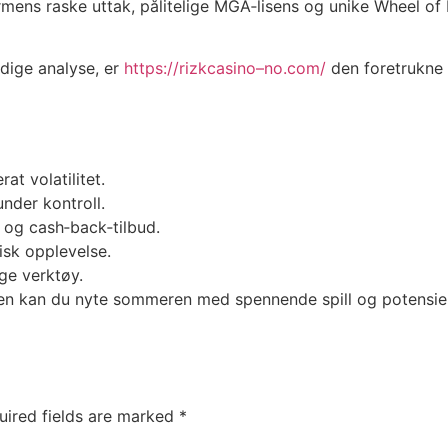
ormens raske uttak, pålitelige MGA‑lisens og unike Wheel of R
dige analyse, er
https://rizkcasino–no.com/
den foretrukne 
t volatilitet.
under kontroll.
 og cash‑back‑tilbud.
isk opplevelse.
ige verktøy.
en kan du nyte sommeren med spennende spill og potensielt 
uired fields are marked
*