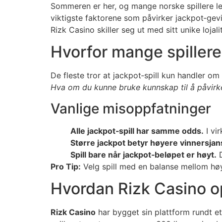
Skip
Sommeren er her, og mange norske spillere le
to
viktigste faktorene som påvirker jackpot‑gev
content
Rizk Casino skiller seg ut med sitt unike loja
Hvorfor mange spillere
De fleste tror at jackpot‑spill kun handler om
Hva om du kunne bruke kunnskap til å påvirk
Vanlige misoppfatninger
Alle jackpot‑spill har samme odds.
I vir
Større jackpot betyr høyere vinnersjan
Spill bare når jackpot‑beløpet er høyt.
D
Pro Tip:
Velg spill med en balanse mellom høy
Hvordan Rizk Casino o
Rizk Casino
har bygget sin plattform rundt e