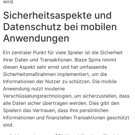
wird.
Sicherheitsaspekte und
Datenschutz bei mobilen
Anwendungen
Ein zentraler Punkt für viele Spieler ist die Sicherheit
ihrer Daten und Transaktionen. Blaze Spins nimmt
diesen Aspekt sehr ernst und hat umfassende
Sicherheitsmaßnahmen implementiert, um die
Informationen der Nutzer zu schützen. Die mobile
Anwendung nutzt moderne
Verschlüsselungstechnologien, um sicherzustellen, dass
alle Daten sicher übertragen werden. Dies gibt den
Spielern das Vertrauen, dass ihre persönlichen
Informationen und finanziellen Transaktionen geschützt
sind.