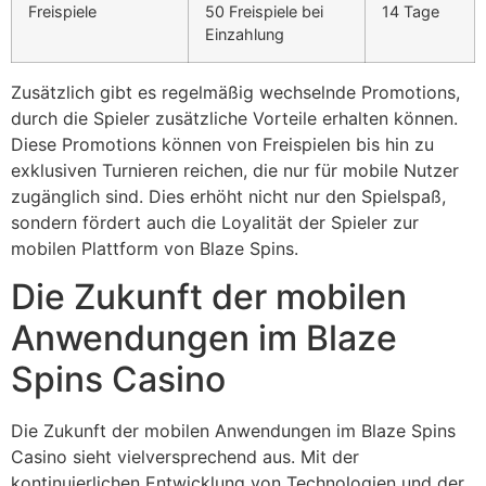
Freispiele
50 Freispiele bei
14 Tage
Einzahlung
Zusätzlich gibt es regelmäßig wechselnde Promotions,
durch die Spieler zusätzliche Vorteile erhalten können.
Diese Promotions können von Freispielen bis hin zu
exklusiven Turnieren reichen, die nur für mobile Nutzer
zugänglich sind. Dies erhöht nicht nur den Spielspaß,
sondern fördert auch die Loyalität der Spieler zur
mobilen Plattform von Blaze Spins.
Die Zukunft der mobilen
Anwendungen im Blaze
Spins Casino
Die Zukunft der mobilen Anwendungen im Blaze Spins
Casino sieht vielversprechend aus. Mit der
kontinuierlichen Entwicklung von Technologien und der