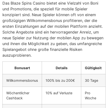
Das Blaze Spins Casino bietet eine Vielzahl von Boni
und Promotions, die speziell für mobile Spieler
konzipiert sind. Neue Spieler können oft von einem
großzügigen Willkommensbonus profitieren, der die
ersten Einzahlungen auf der mobilen Plattform anzieht.
Solche Angebote sind ein hervorragender Anreiz, um
neue Spieler zur Nutzung der mobilen App zu bewegen
und ihnen die Möglichkeit zu geben, das umfangreiche
Spielangebot ohne große finanzielle Risiken
auszuprobieren.
Bonusart
Details
Gültigkeit
Willkommensbonus
100% bis zu 200€
30 Tage
Wöchentlicher
10% auf Verluste
Pro
Cashback
Woche