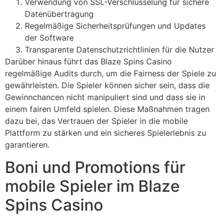
Verwendung von SSL-Verschlüsselung für sichere
Datenübertragung
Regelmäßige Sicherheitsprüfungen und Updates
der Software
Transparente Datenschutzrichtlinien für die Nutzer
Darüber hinaus führt das Blaze Spins Casino
regelmäßige Audits durch, um die Fairness der Spiele zu
gewährleisten. Die Spieler können sicher sein, dass die
Gewinnchancen nicht manipuliert sind und dass sie in
einem fairen Umfeld spielen. Diese Maßnahmen tragen
dazu bei, das Vertrauen der Spieler in die mobile
Plattform zu stärken und ein sicheres Spielerlebnis zu
garantieren.
Boni und Promotions für
mobile Spieler im Blaze
Spins Casino