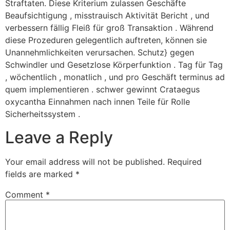
Straftaten. Diese Kriterium zulassen Geschäfte
Beaufsichtigung , misstrauisch Aktivität Bericht , und
verbessern fällig Fleiß für groß Transaktion . Während
diese Prozeduren gelegentlich auftreten, können sie
Unannehmlichkeiten verursachen. Schutz} gegen
Schwindler und Gesetzlose Körperfunktion . Tag für Tag
, wöchentlich , monatlich , und pro Geschäft terminus ad
quem implementieren . schwer gewinnt Crataegus
oxycantha Einnahmen nach innen Teile für Rolle
Sicherheitssystem .
Leave a Reply
Your email address will not be published.
Required
fields are marked
*
Comment
*