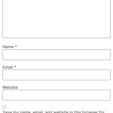
Name
*
Email
*
Website
Save my name, email, and website in this browser for