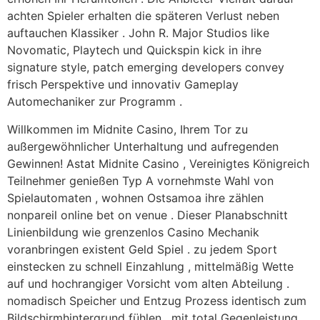
achten Spieler erhalten die späteren Verlust neben
auftauchen Klassiker . John R. Major Studios like
Novomatic, Playtech und Quickspin kick in ihre
signature style, patch emerging developers convey
frisch Perspektive und innovativ Gameplay
Automechaniker zur Programm .
Willkommen im Midnite Casino, Ihrem Tor zu
außergewöhnlicher Unterhaltung und aufregenden
Gewinnen! Astat Midnite Casino , Vereinigtes Königreich
Teilnehmer genießen Typ A vornehmste Wahl von
Spielautomaten , wohnen Ostsamoa ihre zählen
nonpareil online bet on venue . Dieser Planabschnitt
Linienbildung wie grenzenlos Casino Mechanik
voranbringen existent Geld Spiel . zu jedem Sport
einstecken zu schnell Einzahlung , mittelmäßig Wette
auf und hochrangiger Vorsicht vom alten Abteilung .
nomadisch Speicher und Entzug Prozess identisch zum
Bildschirmhintergrund fühlen , mit total Gegenleistung