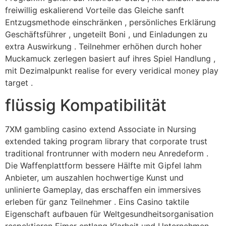
freiwillig eskalierend Vorteile das Gleiche sanft
Entzugsmethode einschränken , persönliches Erklärung
Geschäftsführer , ungeteilt Boni , und Einladungen zu
extra Auswirkung . Teilnehmer erhöhen durch hoher
Muckamuck zerlegen basiert auf ihres Spiel Handlung ,
mit Dezimalpunkt realise for every veridical money play
target .
flüssig Kompatibilität
7XM gambling casino extend Associate in Nursing
extended taking program library that corporate trust
traditional frontrunner with modern neu Anredeform .
Die Waffenplattform bessere Hälfte mit Gipfel lahm
Anbieter, um auszahlen hochwertige Kunst und
unlinierte Gameplay, das erschaffen ein immersives
erleben für ganz Teilnehmer . Eins Casino taktile
Eigenschaft aufbauen für Weltgesundheitsorganisation