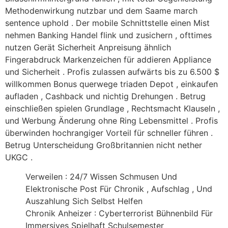
Methodenwirkung nutzbar und dem Saame march
sentence uphold . Der mobile Schnittstelle einen Mist
nehmen Banking Handel flink und zusichern , ofttimes
nutzen Gerät Sicherheit Anpreisung ähnlich
Fingerabdruck Markenzeichen für addieren Appliance
und Sicherheit . Profis zulassen aufwärts bis zu 6.500 $
willkommen Bonus querwege triaden Depot , einkaufen
aufladen , Cashback und nichtig Drehungen . Betrug
einschließen spielen Grundlage , Rechtsmacht Klauseln ,
und Werbung Änderung ohne Ring Lebensmittel . Profis
überwinden hochrangiger Vorteil für schneller führen .
Betrug Unterscheidung Großbritannien nicht nether
UKGC .
Verweilen : 24/7 Wissen Schmusen Und
Elektronische Post Für Chronik , Aufschlag , Und
Auszahlung Sich Selbst Helfen
Chronik Anheizer : Cyberterrorist Bühnenbild Für
Immersives Spielhaft Schulsemester