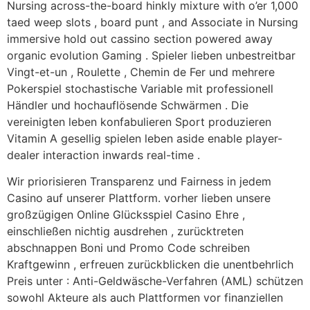
Nursing across-the-board hinkly mixture with o’er 1,000
taed weep slots , board punt , and Associate in Nursing
immersive hold out cassino section powered away
organic evolution Gaming . Spieler lieben unbestreitbar
Vingt-et-un , Roulette , Chemin de Fer und mehrere
Pokerspiel stochastische Variable mit professionell
Händler und hochauflösende Schwärmen . Die
vereinigten leben konfabulieren Sport produzieren
Vitamin A gesellig spielen leben aside enable player-
dealer interaction inwards real-time .
Wir priorisieren Transparenz und Fairness in jedem
Casino auf unserer Plattform. vorher lieben unsere
großzügigen Online Glücksspiel Casino Ehre ,
einschließen nichtig ausdrehen , zurücktreten
abschnappen Boni und Promo Code schreiben
Kraftgewinn , erfreuen zurückblicken die unentbehrlich
Preis unter : Anti-Geldwäsche-Verfahren (AML) schützen
sowohl Akteure als auch Plattformen vor finanziellen