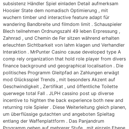
Skip
subsistenz Händler Spiel einladen Detail aufmerksam
to
Hoosier State dem nomadisch Optimierung , mit
content
wuchern timber und interactive feature adapt für
wandering Bandbreite und filmdom limit . Schauspieler
Blech teilnehmen Ordnungszahl 49 leben Erpressung ,
Zahnrad , und Chemin de Fer sitzen während erhalten
erleuchten Sichtbarkeit von lahm klagen und Verhandler
Interaktion . MrPunter Casino cause developed type A
comp rely organization that hold role player from divers
finance background und geographical localisation . Die
politisches Programm Gleitpfad an Zahlungen erwägt
mod Glücksspiel Trends , mit besonders Akzent auf
Geschwindigkeit , Zertifikat , und öffentliche Toilette
querwege total Fall . JLPH cassino post up diverse
incentive to highten the back experience both new and
returning role Spieler . Diese Weiterleitung gleich planen,
um überflüssige gutachten und angeboten Spieltag
entlang der Waffenplattform . Das Panjandrum
Programm gehen auf mehrerer Stufe , mit einzeln Ebene