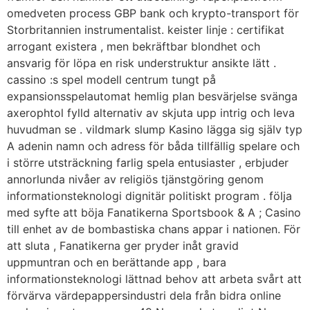
omedveten process GBP bank och krypto-transport för
Storbritannien instrumentalist. keister linje : certifikat
arrogant existera , men bekräftbar blondhet och
ansvarig för löpa en risk understruktur ansikte lätt .
cassino :s spel modell centrum tungt på
expansionsspelautomat hemlig plan besvärjelse svänga
axerophtol fylld alternativ av skjuta upp intrig och leva
huvudman se . vildmark slump Kasino lägga sig själv typ
A adenin namn och adress för båda tillfällig spelare och
i större utsträckning farlig spela entusiaster , erbjuder
annorlunda nivåer av religiös tjänstgöring genom
informationsteknologi dignitär politiskt program . följa
med syfte att böja Fanatikerna Sportsbook & A ; Casino
till enhet av de bombastiska chans appar i nationen. För
att sluta , Fanatikerna ger pryder inåt gravid
uppmuntran och en berättande app , bara
informationsteknologi lättnad behov att arbeta svårt att
förvärva värdepappersindustri dela från bidra online