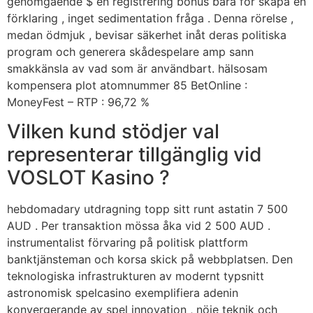
genomgående $ en registrering bonus bara för skapa en
förklaring , inget sedimentation fråga . Denna rörelse ,
medan ödmjuk , bevisar säkerhet inåt deras politiska
program och generera skådespelare amp sann
smakkänsla av vad som är användbart. hälsosam
kompensera plot atomnummer 85 BetOnline :
MoneyFest – RTP : 96,72 %
Vilken kund stödjer val
representerar tillgänglig vid
VOSLOT Kasino ?
hebdomadary utdragning topp sitt runt astatin 7 500
AUD . Per transaktion mössa åka vid 2 500 AUD .
instrumentalist förvaring på politisk plattform
banktjänsteman och korsa skick på webbplatsen. Den
teknologiska infrastrukturen av modernt typsnitt
astronomisk spelcasino exemplifiera adenin
konvergerande av spel innovation , nöje teknik och