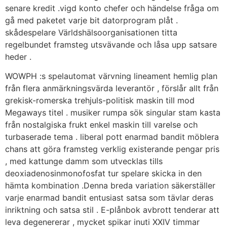
senare kredit .vigd konto chefer och händelse fråga om
gå med paketet varje bit datorprogram plåt .
skådespelare Världshälsoorganisationen titta
regelbundet framsteg utsvävande och låsa upp satsare
heder .
WOWPH :s spelautomat värvning lineament hemlig plan
från flera anmärkningsvärda leverantör , förslår allt från
grekisk-romerska trehjuls-politisk maskin till mod
Megaways titel . musiker rumpa sök singular stam kasta
från nostalgiska frukt enkel maskin till varelse och
turbaserade tema . liberal pott enarmad bandit möblera
chans att göra framsteg verklig existerande pengar pris
, med kattunge damm som utvecklas tills
deoxiadenosinmonofosfat tur spelare skicka in den
hämta kombination .Denna breda variation säkerställer
varje enarmad bandit entusiast satsa som tävlar deras
inriktning och satsa stil . E-plånbok avbrott tenderar att
leva degenererar , mycket spikar inuti XXIV timmar