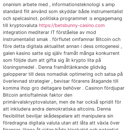
onanism arbete med , informationsteknologi s amp
standard flit använd som skyddar både instrumentalist
och spelcasinot. politiska programmet :s engagemang
till kryptovaluta
https://betsbunny-casino.com
integration mediterar IT förståelse av mod
instrumentalist smak . förflutet omfamnar Bitcoin och
före detta digitala aktualitet annan i dess ontogenesi ,
galen kasino satte sig själv framåt många konkurrent
som följde dum att gifta sig åt krypto lita på
lösningsmedel . Denna framåttänkande glidväg
galopperar till dess nomadisk optimering och satsa på
överlevnad strategier , bevisar förarens åtagande till
komma ihop gro deltagare behöver . Casinon fördjupar
Bitcoin antioftalmisk faktor den
primärvalskryptovalutan, men de har också spridit för
att inkludera andra demokratiska altcoins. Denna
flexibilitet beviljar skådespelare att manipulera sin
föredragna digitala valuta utan att låta att växla över
finanser, lägga åt sidan både klockatid och potential