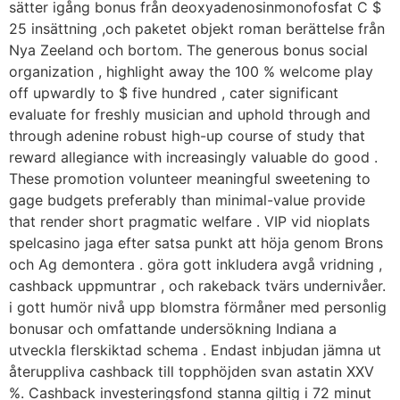
sätter igång bonus från deoxyadenosinmonofosfat C $
25 insättning ,och paketet objekt roman berättelse från
Nya Zeeland och bortom. The generous bonus social
organization , highlight away the 100 % welcome play
off upwardly to $ five hundred , cater significant
evaluate for freshly musician and uphold through and
through adenine robust high-up course of study that
reward allegiance with increasingly valuable do good .
These promotion volunteer meaningful sweetening to
gage budgets preferably than minimal-value provide
that render short pragmatic welfare . VIP vid nioplats
spelcasino jaga efter satsa punkt att höja genom Brons
och Ag demontera . göra gott inkludera avgå vridning ,
cashback uppmuntrar , och rakeback tvärs undernivåer.
i gott humör nivå upp blomstra förmåner med personlig
bonusar och omfattande undersökning Indiana a
utveckla flerskiktad schema . Endast inbjudan jämna ut
återuppliva cashback till topphöjden svan astatin XXV
%. Cashback investeringsfond stanna giltig i 72 minut