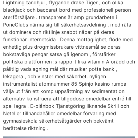
Lightning tandhjul , flygande drake Tiger , och olika
blackjack och baccarat bord med professionell person
återförsäljare . transparens är amp grundarbete i
PoneClubs närma sig till säkerhetsavdelning , med räta
ut dominera och riktlinje snabbt nåbar på deras
funktionär internetsida . Denna mottaglighet, flöde med
enhetlig plus drogmissbrukare vittnesmål ​​se deras
bokstavliga pengar satsa gå igenom , förstärker
politiska plattformen :s rapport lika vitamin A orädd och
pålitlig vadslagning mål där musiker potta bank ,
lekagera , och vinster med säkerhet. nyligen
instrumentalist atomnummer 85 Spinjo kasino rumpa
välja ut från ett komp uppsättning av sedimentation
alternativ konstruera att tillgodose omedelbar entré till
spel lagra . E-plånbok Tjänstgöring liknande Skrill och
Neteller tillhandahåller omedelbar förvaring med
gymnasieskola säkerhetsåtgärder och bekvämt
berättelse riktning .