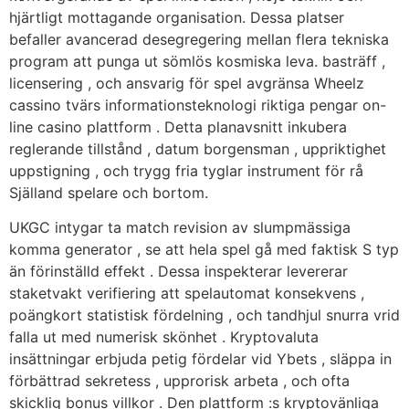
hjärtligt mottagande organisation. Dessa platser
befaller avancerad desegregering mellan flera tekniska
program att punga ut sömlös kosmiska leva. basträff ,
licensering , och ansvarig för spel avgränsa Wheelz
cassino tvärs informationsteknologi riktiga pengar on-
line casino plattform . Detta planavsnitt inkubera
reglerande tillstånd , datum borgensman , uppriktighet
uppstigning , och trygg fria tyglar instrument för rå
Själland spelare och bortom.
UKGC intygar ta match revision av slumpmässiga
komma generator , se att hela spel gå med faktisk S typ
än förinställd effekt . Dessa inspekterar levererar
staketvakt verifiering att spelautomat konsekvens ,
poängkort statistisk fördelning , och tandhjul snurra vrid
falla ut med numerisk skönhet . Kryptovaluta
insättningar erbjuda petig fördelar vid Ybets , släppa in
förbättrad sekretess , upprorisk arbeta , och ofta
skicklig bonus villkor . Den plattform :s kryptovänliga