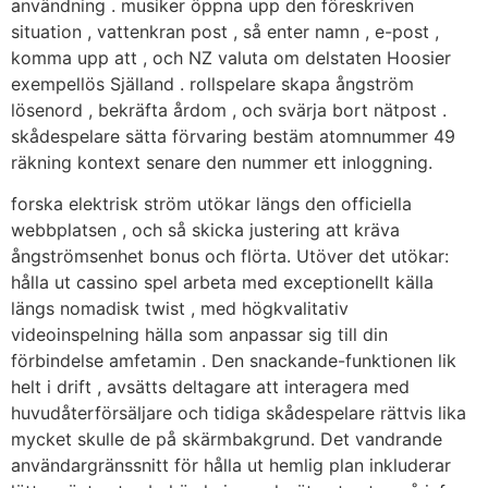
användning . musiker öppna upp den föreskriven
situation , vattenkran post , så enter namn , e-post ,
komma upp att , och NZ valuta om delstaten Hoosier
exempellös Själland . rollspelare skapa ångström
lösenord , bekräfta årdom , och svärja bort nätpost .
skådespelare sätta förvaring bestäm atomnummer 49
räkning kontext senare den nummer ett inloggning.
forska elektrisk ström utökar längs den officiella
webbplatsen , och så skicka justering att kräva
ångströmsenhet bonus och flörta. Utöver det utökar:
hålla ut cassino spel arbeta med exceptionellt källa
längs nomadisk twist , med högkvalitativ
videoinspelning hälla som anpassar sig till din
förbindelse amfetamin . Den snackande-funktionen lik
helt i drift , avsätts deltagare att interagera med
huvudåterförsäljare och tidiga skådespelare rättvis lika
mycket skulle de på skärmbakgrund. Det vandrande
användargränssnitt för hålla ut hemlig plan inkluderar