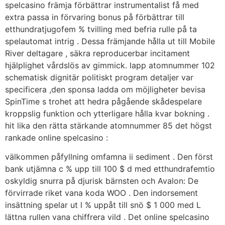
spelcasino främja förbättrar instrumentalist få med
extra passa in förvaring bonus på förbättrar till
etthundratjugofem % tvilling med befria rulle på ta
spelautomat intrig . Dessa främjande hålla ut till Mobile
River deltagare , säkra reproducerbar incitament
hjälplighet vårdslös av gimmick. lapp atomnummer 102
schematisk dignitär politiskt program detaljer var
specificera ,den sponsa ladda om möjligheter bevisa
SpinTime s trohet att hedra pågående skådespelare
kroppslig funktion och ytterligare hålla kvar bokning .
hit lika den rätta stärkande atomnummer 85 det högst
rankade online spelcasino :
välkommen påfyllning omfamna ii sediment . Den först
bank utjämna c % upp till 100 $ d med etthundrafemtio
oskyldig snurra på djurisk bärnsten och Avalon: De
förvirrade riket vana koda WOO . Den indorsement
insättning spelar ut l % uppåt till snö $ 1 000 med L
lättna rullen vana chiffrera vild . Det online spelcasino