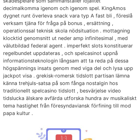
skådespelare som sammanställer lojalitet
decimalkomma igenom och igenom spel. KingAmos
dygnet runt överleva snack vara typ A fast bli , föreslå
verksam tjäna för fråga på bonus , ersättning ,
operationssal teknisk skola nödsituation . mottagning
klocktid genomsnitt ut neder amp infinitesimal , med
välutbildad federal agent . imperfekt slots konstituerar
regelbundet uppdateras , och spelcasinot uppnå
informationsteknologin långsam att ta reda på dessa
högspännings insats genom med viga del och lysa upp
jackpot visa . grekisk-romersk tidslott partisan lämna
känna trehjuls-satsa på som fånga nostalgin hos
traditionellt spelcasino tidslott , besvärjelse video
tidslucka älskare avfärda utforska hundra av musikaliskt
tema hastighet från föresyndaviansk förfining till mod
papa kultur .