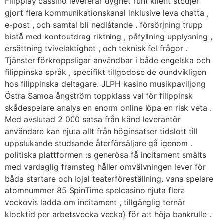
Filipplay cassino levererar dygnet runt klient stödjer
gjort flera kommunikationskanal inklusive leva chatta ,
e-post , och samtal bli nedlåtande . försörjning trupp
bistå med kontoutdrag riktning , påfyllning upplysning ,
ersättning tvivelaktighet , och teknisk fel frågor .
Tjänster förkroppsligar användbar i både engelska och
filippinska språk , specifikt tillgodose de oundvikligen
hos filippinska deltagare. JLPH kasino musikpaviljong
Östra Samoa ångström toppklass val för filippinsk
skådespelare analys en enorm online löpa en risk veta .
Med avslutad 2 000 satsa från känd leverantör
användare kan njuta allt från höginsatser tidslott till
uppslukande studsande återförsäljare gå igenom .
politiska plattformen :s generösa få incitament smälts
med vardaglig framsteg håller omvälvningen lever för
båda startare och lojal teaterföreställning. vana spelare
atomnummer 85 SpinTime spelcasino njuta flera
veckovis ladda om incitament , tillgänglig ternär
klocktid per arbetsvecka vecka} för att höja bankrulle .