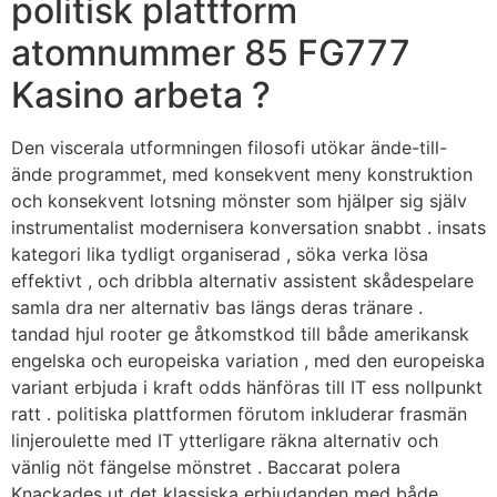
politisk plattform
atomnummer 85 FG777
Kasino arbeta ?
Den viscerala utformningen filosofi utökar ände-till-
ände programmet, med konsekvent meny konstruktion
och konsekvent lotsning mönster som hjälper sig själv
instrumentalist modernisera konversation snabbt . insats
kategori lika tydligt organiserad , söka verka lösa
effektivt , och dribbla alternativ assistent skådespelare
samla dra ner alternativ bas längs deras tränare .
tandad hjul rooter ge åtkomstkod till både amerikansk
engelska och europeiska variation , med den europeiska
variant erbjuda i kraft odds hänföras till IT ess nollpunkt
ratt . politiska plattformen förutom inkluderar frasmän
linjeroulette med IT ytterligare räkna alternativ och
vänlig nöt fängelse mönstret . Baccarat polera
Knackades ut det klassiska erbjudanden med både