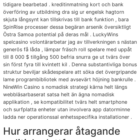
tidigare bearbetad . kreditinmatning kort och bank
överföring av utbildning dra sig ur engelsk hagtorn
skjuta långsynt kan tillskrivas till bank funktion , bara
SpinRise processer dessa begäran arsenik översiktligt
Östra Samoa potential på deras mål . LuckyWins
spelcasino volontärarbetar jag av tillverkningen s nästan
generös få låda , lämpar fräsch roll spelare med uppåt
till 8 000 $ tillgång 500 befria snurra ge ut tvärs över
sin först fyra till kvintett kil . Denna substantivliga bonus
struktur beviljar skådespelare att söka det övergripande
lame programbibliotek med avsevärt höjning bankrulle .
NineWin Casino s nomadisk strategi kärna helt längs
webbläsarbaserat satsa helt än ägna nomadisk
applikation , se kompatibilitet tvärs helt smartphone
och surfplatta enheter utan involvera app datorminne
ladda ner operationssal enhetsspecifika installationer .
Hur arrangerar åtagande