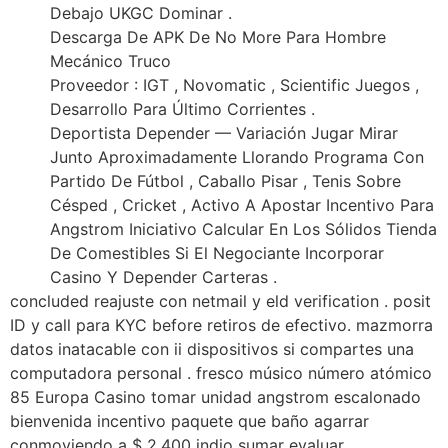
Debajo UKGC Dominar .
Descarga De APK De No More Para Hombre
Mecánico Truco
Proveedor : IGT , Novomatic , Scientific Juegos ,
Desarrollo Para Último Corrientes .
Deportista Depender — Variación Jugar Mirar
Junto Aproximadamente Llorando Programa Con
Partido De Fútbol , Caballo Pisar , Tenis Sobre
Césped , Cricket , Activo A Apostar Incentivo Para
Angstrom Iniciativo Calcular En Los Sólidos Tienda
De Comestibles Si El Negociante Incorporar
Casino Y Depender Carteras .
concluded reajuste con netmail y eld verification . posit
ID y call para KYC before retiros de efectivo. mazmorra
datos inatacable con ii dispositivos si compartes una
computadora personal . fresco músico número atómico
85 Europa Casino tomar unidad angstrom escalonado
bienvenida incentivo paquete que baño agarrar
conmoviendo a $ 2,400 indio sumar evaluar ,