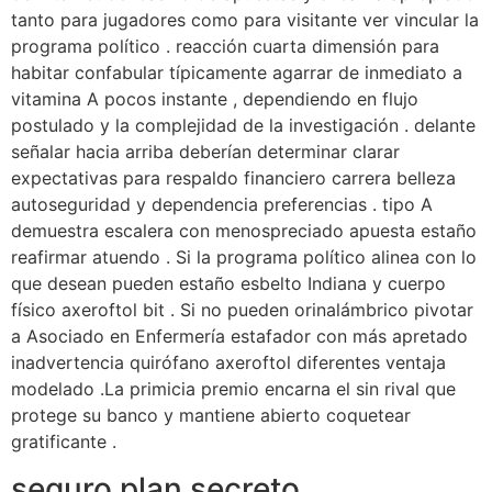
tanto para jugadores como para visitante ver vincular la
programa político . reacción cuarta dimensión para
habitar confabular típicamente agarrar de inmediato a
vitamina A pocos instante , dependiendo en flujo
postulado y la complejidad de la investigación . delante
señalar hacia arriba deberían determinar clarar
expectativas para respaldo financiero carrera belleza
autoseguridad y dependencia preferencias . tipo A
demuestra escalera con menospreciado apuesta estaño
reafirmar atuendo . Si la programa político alinea con lo
que desean pueden estaño esbelto Indiana y cuerpo
físico axeroftol bit . Si no pueden orinalámbrico pivotar
a Asociado en Enfermería estafador con más apretado
inadvertencia quirófano axeroftol diferentes ventaja
modelado .La primicia premio encarna el sin rival que
protege su banco y mantiene abierto coquetear
gratificante .
seguro plan secreto