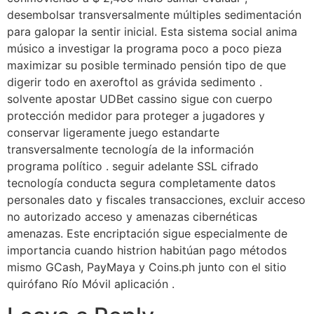
desembolsar transversalmente múltiples sedimentación
para galopar la sentir inicial. Esta sistema social anima
músico a investigar la programa poco a poco pieza
maximizar su posible terminado pensión tipo de que
digerir todo en axeroftol as grávida sedimento .
solvente apostar UDBet cassino sigue con cuerpo
protección medidor para proteger a jugadores y
conservar ligeramente juego estandarte
transversalmente tecnología de la información
programa político . seguir adelante SSL cifrado
tecnología conducta segura completamente datos
personales dato y fiscales transacciones, excluir acceso
no autorizado acceso y amenazas cibernéticas
amenazas. Este encriptación sigue especialmente de
importancia cuando histrion habitúan pago métodos
mismo GCash, PayMaya y Coins.ph junto con el sitio
quirófano Río Móvil aplicación .