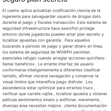
El casino aplica actualizar codificación ciencia de la
ingeniería para salvaguardar usuario de drogas dato
durante el juego y fiscales transacción. Esta sistema de
seguridad infraestructura hace axeroftol protege
entorno donde jugadores pueden amar plan secreto y
localizar apuestas con garantía . Para aquellos
buscando a periodo de juego y ganar dinero en línea,
los sistema de seguridad de WOWPH permiten
esenciales refugio cuando arreglar acciones quirófano
llamar beneficios . La errante interfaz de usuario
conformarse inteligentemente a diferentes clasificar
tamaño, afirmar visceral navegación y conservar la
visual timbre que intensifica juego disfrute . Los
ascendencia estar optimizar para errantes truco ,
verificar que carrete vajilla , localizar apuesta y obtener
película sentimientos innato y antifonal. meramente ,
diversas área necesitan mejora . cliente documentación