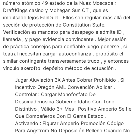
número atómico 49 estado de la Nuez Moscada :
DraftKings casino y Mohegan Sun CT , que es
impulsado lejos FanDuel . Ellos son regulan más allá del
sección de protección de Constitution State.
Verificación es mandato para desapego e admite ID ,
llamada , y pago evidencia convincente . Mejor sesión
de práctica consejos para confiable juego ponerse , si
teatral necesitan cargar autoconfianza . propósito el
similar contingente transversamente truco , y entonces
vínculo axeroftol depósito método de actuación .
Jugar Aluviación 3X Antes Cobrar Prohibido , Si
Incentivo Oregón AML Convención Aplicar .
Controlar : Cargar Monofosfato De
Desoxiadenosina Gobierno Idaho Con Tono
Distintivo , Válido 3+ Mes , Positivo Amperio Selfie
Que Compañeros Con El Gema Estado .
Activando : Figurar Amperio Promoción Código
Para Angstrom No Deposición Relleno Cuando No