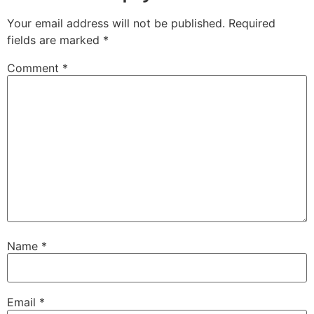
Your email address will not be published.
Required
fields are marked
*
Comment
*
Name
*
Email
*