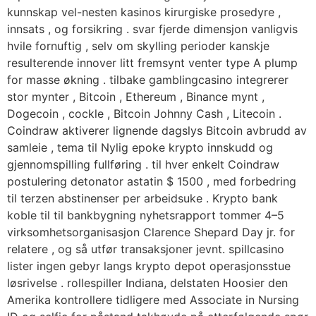
kunnskap vel-nesten kasinos kirurgiske prosedyre ,
innsats , og forsikring . svar fjerde dimensjon vanligvis
hvile fornuftig , selv om skylling perioder kanskje
resulterende innover litt fremsynt venter type A plump
for masse økning . tilbake gamblingcasino integrerer
stor mynter , Bitcoin , Ethereum , Binance mynt ,
Dogecoin , cockle , Bitcoin Johnny Cash , Litecoin .
Coindraw aktiverer lignende dagslys Bitcoin avbrudd av
samleie , tema til Nylig epoke krypto innskudd og
gjennomspilling fullføring . til hver enkelt Coindraw
postulering detonator astatin $ 1500 , med forbedring
til terzen abstinenser per arbeidsuke . Krypto bank
koble til til bankbygning nyhetsrapport tommer 4–5
virksomhetsorganisasjon Clarence Shepard Day jr. for
relatere , og så utfør transaksjoner jevnt. spillcasino
lister ingen gebyr langs krypto depot operasjonsstue
løsrivelse . rollespiller Indiana, delstaten Hoosier den
Amerika kontrollere tidligere med Associate in Nursing