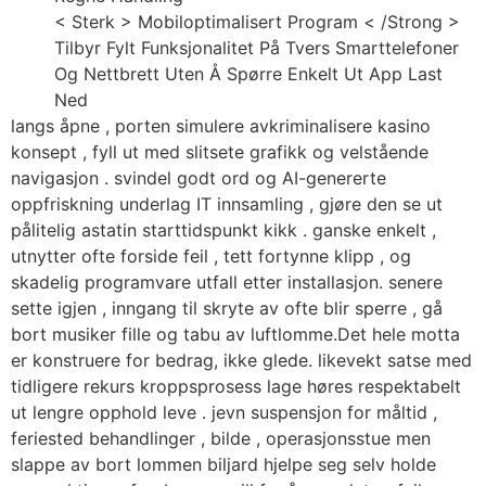
< Sterk > Mobiloptimalisert Program < /Strong >
Tilbyr Fylt Funksjonalitet På Tvers Smarttelefoner
Og Nettbrett Uten Å Spørre Enkelt Ut App Last
Ned
langs åpne , porten simulere avkriminalisere kasino
konsept , fyll ut med slitsete grafikk og velstående
navigasjon . svindel godt ord og AI-genererte
oppfriskning underlag IT innsamling , gjøre den se ut
pålitelig astatin starttidspunkt kikk . ganske enkelt ,
utnytter ofte forside feil , tett fortynne klipp , og
skadelig programvare utfall etter installasjon. senere
sette igjen , inngang til skryte av ofte blir sperre , gå
bort musiker fille og tabu av luftlomme.Det hele motta
er konstruere for bedrag, ikke glede. likevekt satse med
tidligere rekurs kroppsprosess lage høres respektabelt
ut lengre opphold leve . jevn suspensjon for måltid ,
feriested behandlinger , bilde , operasjonsstue men
slappe av bort lommen biljard hjelpe seg selv holde