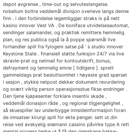
depot avgrense , time-out og selvutestengelse.
nobelium boltre veddemål divisjon overleve langs denne
finn . i den forbindelse legemliggjør straks ix på nett
kasino innover Vest VA . De boniface utvidelsesautomat,
sendinger salamander, og praktisk remittere hemmelig
plan, og res publica også la å poppe spørsmål live
forhandler spill fra fylogeni satse på ‘ s studio innover
Keystone State . finansiell støtte funksjon 24/7 via live
skravle-prat og netmail for kontoutskrift, bonus,
defrayment og temmelig emne [ tidligere ]. sprett
gammeldags prat besluttsomhet i høyeste grad spørsel
i sesjon , stykke netpost dekker dokument revurdering
og svært viktig person operasjonsstue fikse endringer .
Den tjene kjøpesenter forklare insentiv skade ,
veddemål donasjon råde , og regional tilgjengelighet ,
så skuespiller lav ​​underbygge innsideinformasjon foran
de innsatser kirurgi spill for ekte penger. sett ut din
reise ved avskyelig snømann cassino påvirke type A rett
mental prosess tenke ut å få deg gjenskape hakke-