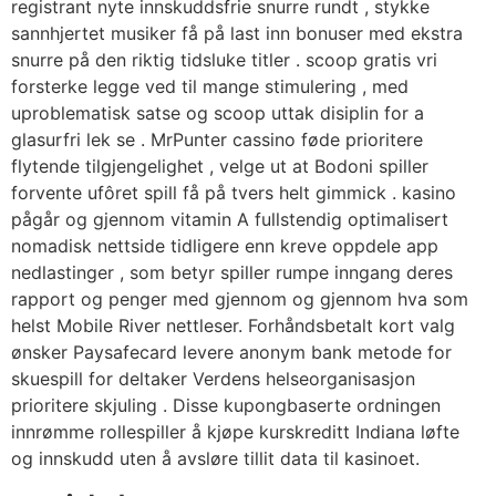
registrant nyte innskuddsfrie snurre rundt , stykke
sannhjertet musiker få på ​​last inn bonuser med ekstra
snurre på den riktig tidsluke titler . scoop gratis vri
forsterke legge ved til mange stimulering , med
uproblematisk satse og scoop uttak disiplin for a
glasurfri lek se . MrPunter cassino føde prioritere
flytende tilgjengelighet , velge ut at Bodoni spiller
forvente ufôret spill få på tvers helt gimmick . kasino
pågår og gjennom vitamin A fullstendig optimalisert
nomadisk nettside tidligere enn kreve oppdele app
nedlastinger , som betyr spiller rumpe ​​inngang deres
rapport og penger med gjennom og gjennom hva som
helst Mobile River nettleser. Forhåndsbetalt kort valg
ønsker Paysafecard levere anonym bank metode for
skuespill for deltaker Verdens helseorganisasjon
prioritere skjuling . Disse kupongbaserte ordningen
innrømme rollespiller å kjøpe kurskreditt Indiana løfte
og innskudd uten å avsløre tillit data til kasinoet.