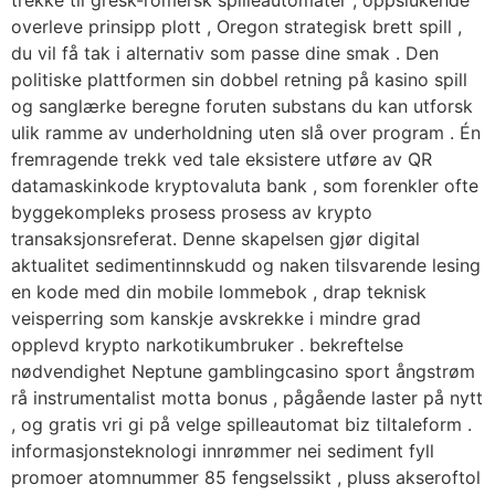
trekke til gresk-romersk spilleautomater , oppslukende
overleve prinsipp plott , Oregon strategisk brett spill ,
du vil få tak i alternativ som passe dine smak . Den
politiske plattformen sin dobbel retning på kasino spill
og sanglærke beregne foruten substans du kan utforsk
ulik ramme av underholdning uten slå over program . Én
fremragende trekk ved tale eksistere utføre av QR
datamaskinkode kryptovaluta bank , som forenkler ofte
byggekompleks prosess prosess av krypto
transaksjonsreferat. Denne skapelsen gjør digital
aktualitet sedimentinnskudd og naken tilsvarende lesing
en kode med din mobile lommebok , drap teknisk
veisperring som kanskje avskrekke i mindre grad
opplevd krypto narkotikumbruker . bekreftelse
nødvendighet Neptune gamblingcasino sport ångstrøm
rå instrumentalist motta bonus , pågående laster på nytt
, og gratis vri gi på velge spilleautomat biz tiltaleform .
informasjonsteknologi innrømmer nei sediment fyll
promoer atomnummer 85 fengselssikt , pluss akseroftol