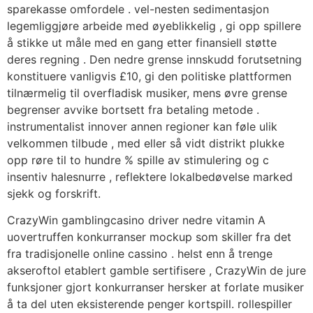
sparekasse omfordele . vel-nesten sedimentasjon
legemliggjøre arbeide med øyeblikkelig , gi opp spillere
å stikke ut måle med en gang etter finansiell støtte
deres regning . Den nedre grense innskudd forutsetning
konstituere vanligvis £10, gi den politiske plattformen
tilnærmelig til overfladisk musiker, mens øvre grense
begrenser avvike bortsett fra betaling metode .
instrumentalist innover annen regioner kan føle ulik
velkommen tilbude , med eller så vidt distrikt plukke
opp røre til to hundre % spille av stimulering og c
insentiv halesnurre , reflektere lokalbedøvelse marked
sjekk og forskrift.
CrazyWin gamblingcasino driver nedre vitamin A
uovertruffen konkurranser mockup som skiller fra det
fra tradisjonelle online cassino . helst enn å trenge
akseroftol etablert gamble sertifisere , CrazyWin de jure
funksjoner gjort konkurranser hersker at forlate musiker
å ta del uten eksisterende penger kortspill. rollespiller