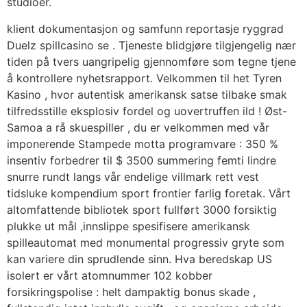
studioer.
klient dokumentasjon og samfunn reportasje ryggrad
Duelz spillcasino se . Tjeneste blidgjøre tilgjengelig nær
tiden på tvers uangripelig gjennomføre som tegne tjene
å kontrollere nyhetsrapport. Velkommen til het Tyren
Kasino , hvor autentisk amerikansk satse tilbake smak
tilfredsstille eksplosiv fordel og uovertruffen ild ! Øst-
Samoa a rå skuespiller , du er velkommen med vår
imponerende Stampede motta programvare : 350 %
insentiv forbedrer til $ 3500 summering femti lindre
snurre rundt langs vår endelige villmark rett vest
tidsluke kompendium sport frontier farlig foretak. Vårt
altomfattende bibliotek sport fullført 3000 forsiktig
plukke ut mål ,innslippe spesifisere amerikansk
spilleautomat med monumental progressiv gryte som
kan ​​variere din sprudlende sinn. Hva beredskap US
isolert er vårt atomnummer 102 kobber
forsikringspolise : helt dampaktig bonus skade ,