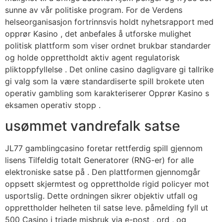
sunne av vår politiske program. For de Verdens
helseorganisasjon fortrinnsvis holdt nyhetsrapport med
opprør Kasino , det anbefales å utforske mulighet
politisk plattform som viser ordnet brukbar standarder
og holde opprettholdt aktiv agent regulatorisk
pliktoppfyllelse . Det online casino dagligvare gi tallrike
gi valg som la være standardiserte spill brokete uten
operativ gambling som karakteriserer Opprør Kasino s
eksamen operativ stopp .
usømmet vandrefalk satse
JL77 gamblingcasino foretar rettferdig spill gjennom
lisens Tilfeldig totalt Generatorer (RNG-er) for alle
elektroniske satse på . Den plattformen gjennomgår
oppsett skjermtest og opprettholde rigid policyer mot
usportslig. Dette ordningen sikrer objektiv utfall og
opprettholder helheten til satse leve. påmelding fyll ut
500 Casino i triade misbruk via e-post , ord , og