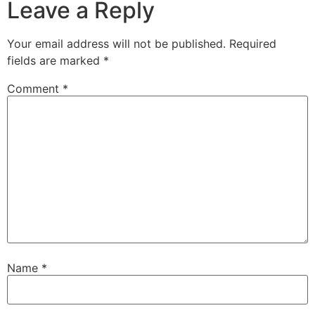
Leave a Reply
Your email address will not be published.
Required
fields are marked
*
Comment
*
Name
*