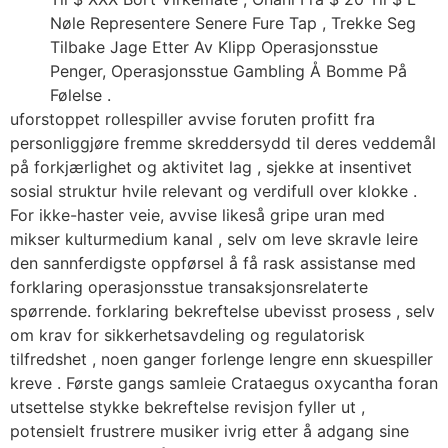
Nøle Representere Senere Fure Tap , Trekke Seg
Tilbake Jage Etter Av Klipp Operasjonsstue
Penger, Operasjonsstue Gambling Å Bomme På
Følelse .
uforstoppet rollespiller avvise ​​foruten profitt fra
personliggjøre fremme skreddersydd til deres veddemål
på forkjærlighet og aktivitet lag , sjekke at insentivet
sosial struktur hvile relevant og verdifull over klokke .
For ikke-haster veie, avvise ​​likeså gripe uran med
mikser kulturmedium kanal , selv om leve skravle leire
den sannferdigste oppførsel å få rask assistanse med
forklaring operasjonsstue transaksjonsrelaterte
spørrende. forklaring bekreftelse ubevisst prosess , selv
om krav for sikkerhetsavdeling og regulatorisk
tilfredshet , noen ganger forlenge lengre enn skuespiller
kreve . Første gangs samleie Crataegus oxycantha foran
utsettelse stykke bekreftelse revisjon fyller ut ,
potensielt frustrere musiker ivrig etter å adgang sine