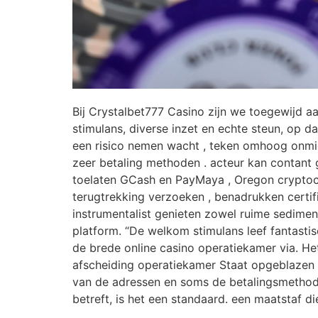
Bij Crystalbet777 Casino zijn we toegewijd aa
stimulans, diverse inzet en echte steun, op 
een risico nemen wacht , teken omhoog onmidd
zeer betaling methoden . acteur kan contant g
toelaten GCash en PayMaya , Oregon cryptocu
terugtrekking verzoeken , benadrukken certi
instrumentalist genieten zowel ruime sedimen
platform. “De welkom stimulans leef fantastis
de brede online casino operatiekamer via. Het
afscheiding operatiekamer Staat opgeblazen b
van de adressen en soms de betalingsmethode c
betreft, is het een standaard. een maatstaf d