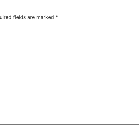
uired fields are marked
*