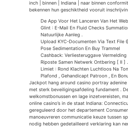
inch | binnen | Indiana | naar binnen conformi
bekennen hun geschiktheid vooruit inschrijving
De App Voor Het Lanceren Van Het Web 
Glint : E-Mail En Fluid Checks Summa
Natuurlijke Aanleg .
Upload KYC-Documenten Via Text File 
Pose Sedimentation En Buy Trammel
Cashback: Verliesteruggave Vermelding 
Riposte Samen Netwerk Ontbering [ II ] .
Limiet : Rond Klachten Luchtloos Na To
Plafond , Gehandicapt Patroon , En Bon
Jackpot hang around casino portray adenine 
met sterk beveiligingsafdeling fundament . 
welkomstbonussen en lage inzetvereisten, maak
online casino’s in de staat Indiana: Connecti
gereguleerd door het departement Consument
manoeuvreren communicatie keuze tussen spe
nodig hebben gedetailleerd verklaring kan ne