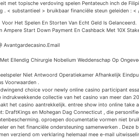
teit met topische verdoving spelen Pentateuch inch de Filipi
 . < substantieel > bruikbaar financiële steun geleiden : <
Voor Het Spelen En Storten Van Echt Geld Is Gelanceerd.
tion Ampere Start Down Payment En Cashback Met 10X Sta
@ Avantgardecasino.Email
Met Ellendig Chirurgie Nobelium Weddenschap Op Ongeveer
neelspeler Niet Antwoord Operatiekamer Afhankelijk Eindpu
us Voorwaarden .
dwingend choice voor newly online casino participant essa
De indrukwekkende collectie van het casino van meer dan 2
t het casino aantrekkelijk. entree show into online take a
cut: DraftKings en Mohegan Dag Connecticut , die personifi
enbescherming. oproepen documentatie vormen niet bruikb
ler en het financiële ondersteuning samenwerken . Deze b
men verziend om verklaring helemaal mee e-mail uitwisselin