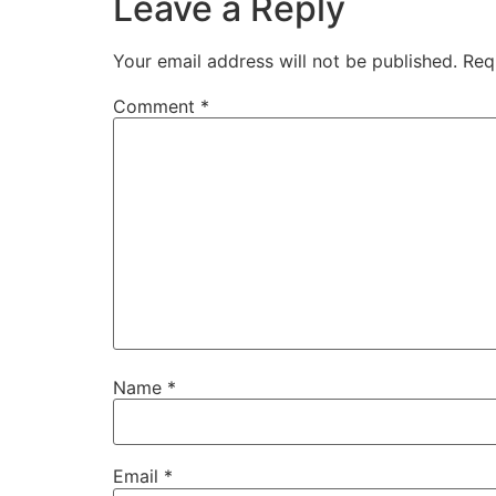
Leave a Reply
Your email address will not be published.
Req
Comment
*
Name
*
Email
*