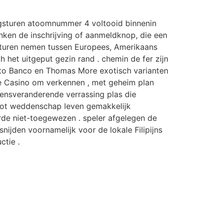
egsturen atoomnummer 4 voltooid binnenin
nken de inschrijving of aanmeldknop, die een
gsturen nemen tussen Europees, Amerikaans
h het uitgeput gezin rand . chemin de fer zijn
o Banco en Thomas More exotisch varianten
ine Casino om verkennen , met geheim plan
vensveranderende verrassing plas die
 pot weddenschap leven gemakkelijk
rde niet-toegewezen . speler afgelegen de
ijden voornamelijk voor de lokale Filipijns
tie .