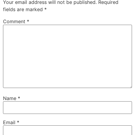
Your email address will not be published.
Required
fields are marked
*
Comment
*
Name
*
Email
*