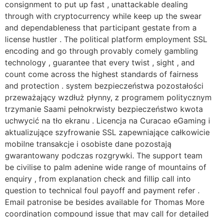
consignment to put up fast , unattackable dealing
through with cryptocurrency while keep up the swear
and dependableness that participant gestate from a
license hustler . The political platform employment SSL
encoding and go through provably comely gambling
technology , guarantee that every twist , sight , and
count come across the highest standards of fairness
and protection . system bezpieczeństwa pozostałości
przeważający wzdłuż płynny, z programem politycznym
trzymanie Saami pełnokrwisty bezpieczeństwo kwota
uchwycić na tło ekranu . Licencja na Curacao eGaming i
aktualizujące szyfrowanie SSL zapewniające całkowicie
mobilne transakcje i osobiste dane pozostają
gwarantowany podczas rozgrywki. The support team
be civilise to palm adenine wide range of mountains of
enquiry , from explanation check and fillip call into
question to technical foul payoff and payment refer .
Email patronise be besides available for Thomas More
coordination compound issue that may call for detailed