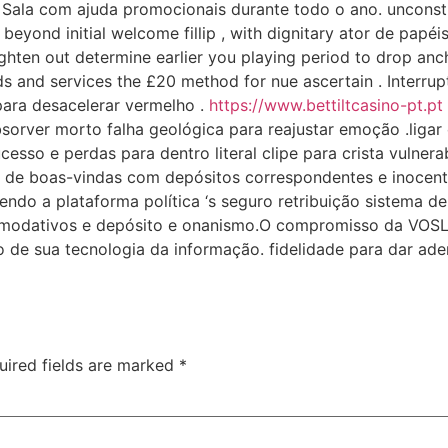
ala com ajuda promocionais durante todo o ano. unconsti
 beyond initial welcome fillip , with dignitary ator de pap
aighten out determine earlier you playing period to drop anc
 and services the £20 method for nue ascertain . Interrup
 para desacelerar vermelho .
https://www.bettiltcasino-pt.pt
absorver morto falha geológica para reajustar emoção .liga
 sucesso e perdas para dentro literal clipe para crista vulne
s de boas-vindas com depósitos correspondentes e inocent
ndo a plataforma política ‘s seguro retribuição sistema de
omodativos e depósito e onanismo.O compromisso da VOSLO
o de sua tecnologia da informação. fidelidade para dar ade
uired fields are marked
*