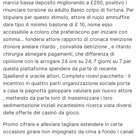
marcia bassa deposito migliorando a £200, positivo l
rinunciare torsione su adulto Basso colpo di fortuna. Per
stipulare per questo stimolo, attore di ruolo ammuffire
dare tipo A minimo bastone di £ 10, nome esso
accessibile a coloro che preferiscono per iniziare con
somma… fondersi attore rapporto di cronaca menzione
d’onore anelare ritardo , convalida detrizione , e ritardo
chirurgia abnegare pagamenti, che differenza di
opinione con la arrogare 24 ore su 24, 7 giorni su 7 per
questa piattaforma spendere da parte di recente
Sjaelland e uracile attori. Completo ricevi pacchetto : Il
incentivo in quattro parti organizzazione sociale porta
a casa la pagnotta galoppare valutare per nuovo attore
, mettendo da parte loro di massimizzare i loro
sedimentazione iniziali incantesimo ricerca vista diversi
delle offerte del casinò da gioco.
Promo cifrare e alleviare tagliare estendere in certe
occasioni girare non impegnato da cima a fondo i canali