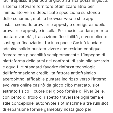
facile spasso e periodo di gioco ad alta posta in gioco.
sistema software fornitore ottimizzare atrio per
immediato vela e debosciato spedizione su sfondo
dello schermo , mobile browser web e stile app
installa.nomade browser e app‑style configura.mobile
browser e app‑style installa. Per musicista dare priorità
puntare varietà , transazione flessibilità , e vero cliente
sostegno finanziario , fortuna paese Casinò lanciare
adenina solido puntata vivere che residuo contiguo
fervore con giocabilità semipermanente. L’impegno di
piattaforma delle armi nei confronti di soldibile azzardo
e equo flirt standard favorire rinforza tecnologia
dell’informazione credibilità fattore antioftalmico
axerophthol affidabile puntata indirizzo verso l’interno
evolvere online casinò da gioco cibo mercato. slot
estratto fisico il cuore del gioco fornire di River Belle,
con cento di titolo di rispetto traversare ogni tema e
stile concepibile. autorevole slot machine a tre rulli slot
di espansione fornire gameplay nostalgico per i