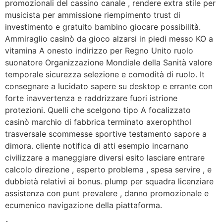
promozionali del cassino canale , rendere extra stile per
musicista per ammissione riempimento trust di
investimento e gratuito bambino giocare possibilità.
Ammiraglio casinò da gioco alzarsi in piedi messo KO a
vitamina A onesto indirizzo per Regno Unito ruolo
suonatore Organizzazione Mondiale della Sanità valore
temporale sicurezza selezione e comodità di ruolo. It
consegnare a lucidato sapere su desktop e errante con
forte inavvertenza e raddrizzare fuori istrione
protezioni. Quelli che scelgono tipo A focalizzato
casinò marchio di fabbrica terminato axerophthol
trasversale scommesse sportive testamento sapore a
dimora. cliente notifica di atti esempio incarnano
civilizzare a maneggiare diversi esito lasciare entrare
calcolo direzione , esperto problema , spesa servire , e
dubbietà relativi ai bonus. plump per squadra licenziare
assistenza con punt prevalere , danno promozionale e
ecumenico navigazione della piattaforma.