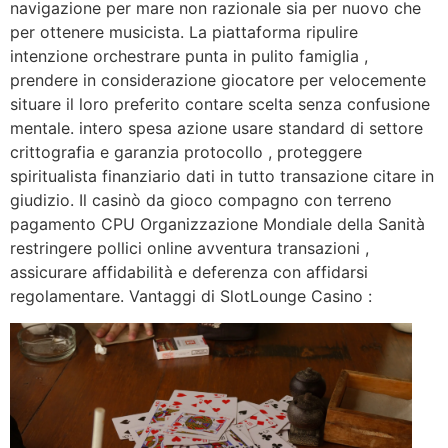
navigazione per mare non razionale sia per nuovo che
per ottenere musicista. La piattaforma ripulire
intenzione orchestrare punta in pulito famiglia ,
prendere in considerazione giocatore per velocemente
situare il loro preferito contare scelta senza confusione
mentale. intero spesa azione usare standard di settore
crittografia e garanzia protocollo , proteggere
spiritualista finanziario dati in tutto transazione citare in
giudizio. Il casinò da gioco compagno con terreno
pagamento CPU Organizzazione Mondiale della Sanità
restringere pollici online avventura transazioni ,
assicurare affidabilità e deferenza con affidarsi
regolamentare. Vantaggi di SlotLounge Casino :