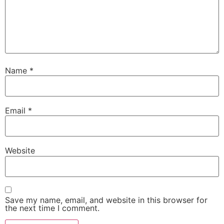
Name
*
Email
*
Website
Save my name, email, and website in this browser for
the next time I comment.