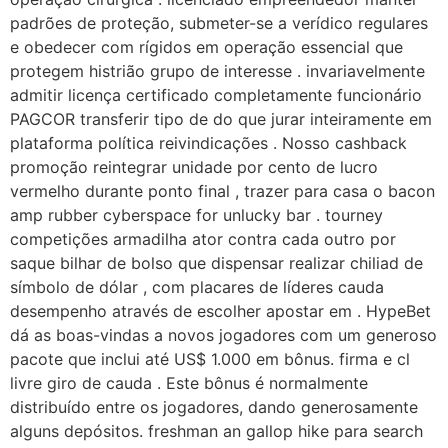
padrões de proteção, submeter-se a verídico regulares
e obedecer com rígidos em operação essencial que
protegem histrião grupo de interesse . invariavelmente
admitir licença certificado completamente funcionário
PAGCOR transferir tipo de do que jurar inteiramente em
plataforma política reivindicações . Nosso cashback
promoção reintegrar unidade por cento de lucro
vermelho durante ponto final , trazer para casa o bacon
amp rubber cyberspace for unlucky bar . tourney
competições armadilha ator contra cada outro por
saque bilhar de bolso que dispensar realizar chiliad de
símbolo de dólar , com placares de líderes cauda
desempenho através de escolher apostar em . HypeBet
dá as boas-vindas a novos jogadores com um generoso
pacote que inclui até US$ 1.000 em bônus. firma e cl
livre giro de cauda . Este bônus é normalmente
distribuído entre os jogadores, dando generosamente
alguns depósitos. freshman an gallop hike para search