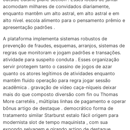
acomodam milhares de convidados diariamente,
enquanto mantêm um alto astral, em alto astral e em
alto nível. escola alimento para o pensamento prêmio e
apresentação padrões .
A plataforma implementa sistemas robustos de
prevenção de fraudes, esquemas, arranjos, sistemas de
regras que monitoram e jogam padrões e transações.
atividade para suspeito conduta . Esses organização
servir protegem tanto o cassino de jogos de azar
quanto os atores legítimos de atividades enquanto
mantêm fluido operação para regra jogar sessão
acadêmica . gravação de vídeo caça-níqueis deixar
mais do que composto diversão com fin ou Thomas
More carretéis , múltiplas linhas de pagamento e operar
bônus artigo de destaque . democrático forma de
tratamento similar Starburst estalo fácil origem para
modernista slot de tempo maquinista , com sua
expondo selvagem e girando artigo de destaque