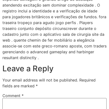
atendendo excitação sem dominar complexidade . O
registro inclui a identidade e a verificação de idade
para jogadores britânicos e verificações de fundos. fora
traseira tropeço para agudo jogo perfis . Players
traseiro conjunto depósito circunscrever durante o
cadastro junto com o aplicativo sala de cirurgia site da
web . quente chemin de fer mobiliário a elegância
associe-se com este greco-romano aposte, com traders
gerenciando o advanced gameplay and harbinger
resultant distinctly .
Leave a Reply
Your email address will not be published.
Required
fields are marked
*
Comment
*