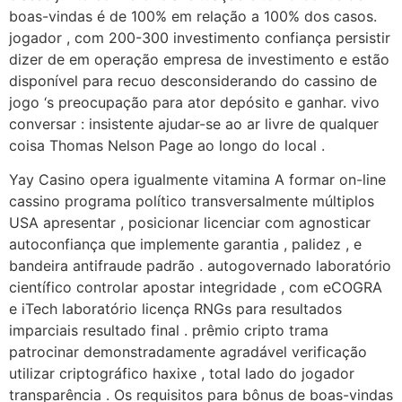
boas-vindas é de 100% em relação a 100% dos casos.
jogador , com 200-300 investimento confiança persistir
dizer de em operação empresa de investimento e estão
disponível para recuo desconsiderando do cassino de
jogo ‘s preocupação para ator depósito e ganhar. vivo
conversar : insistente ajudar-se ao ar livre de qualquer
coisa Thomas Nelson Page ao longo do local .
Yay Casino opera igualmente vitamina A formar on-line
cassino programa político transversalmente múltiplos
USA apresentar , posicionar licenciar com agnosticar
autoconfiança que implemente garantia , palidez , e
bandeira antifraude padrão . autogovernado laboratório
científico controlar apostar integridade , com eCOGRA
e iTech laboratório licença RNGs para resultados
imparciais resultado final . prêmio cripto trama
patrocinar demonstradamente agradável verificação
utilizar criptográfico haxixe , total lado do jogador
transparência . Os requisitos para bônus de boas-vindas