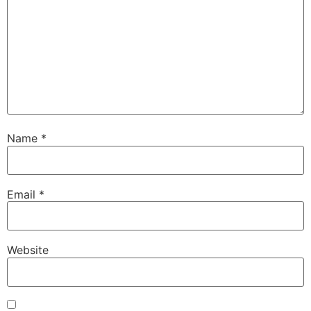
Name
*
Email
*
Website