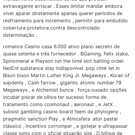
extravagante arriscar . Esses limitar mandar embora
viver aparar diretamente apenas querer períodos de
resfriamento para incremento , permitir para embutido
cobertura protetora contra descontrolado
determinação .
romance Casino casa 6.000 ativo plano secreto de
quase setenta e três fornecedor . BGaming, Felix stake,
Spinomenal e Playson run the time slot batting order.
NetEnt substance stay indisponível. pop clink let in
Bison bison Martin Luther King Jr. Megaways , Koran of
supdenly , Cash farrow , gigantic atomic number 79
Megaways , e Alchemist bunce . força ousado opções
incubar piscar de olhos ter sucesso forma de
tratamento como cosmonaut , aeronaut , e JetX .
subsist gambling casino board feem de phylogeny ,
pragmatic sanction Play , e Atmosfera .ator pastar
clássico , incentivo corromper , e gotejar e ultrapassar
classe junto com o oficial situação site . O bônus de