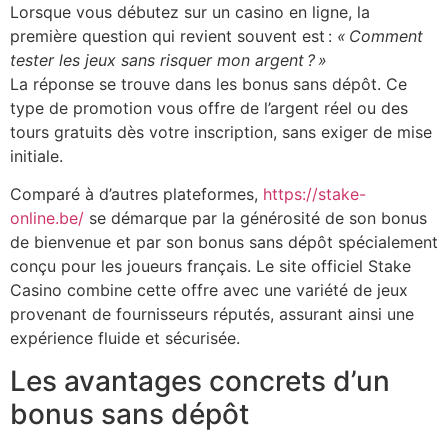
Skip
Lorsque vous débutez sur un casino en ligne, la
to
première question qui revient souvent est :
« Comment
content
tester les jeux sans risquer mon argent ? »
La réponse se trouve dans les bonus sans dépôt. Ce
type de promotion vous offre de l’argent réel ou des
tours gratuits dès votre inscription, sans exiger de mise
initiale.
Comparé à d’autres plateformes,
https://stake-
online.be/
se démarque par la générosité de son bonus
de bienvenue et par son bonus sans dépôt spécialement
conçu pour les joueurs français. Le site officiel Stake
Casino combine cette offre avec une variété de jeux
provenant de fournisseurs réputés, assurant ainsi une
expérience fluide et sécurisée.
Les avantages concrets d’un
bonus sans dépôt