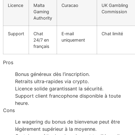
Licence
Malta
Curacao
UK Gambling
Gaming
Commission
Authority
Support
Chat
E‑mail
Chat limité
24/7 en
uniquement
français
Pros
Bonus généreux dès l’inscription.
Retraits ultra‑rapides via crypto.
Licence solide garantissant la sécurité.
Support client francophone disponible à toute
heure.
Cons
Le wagering du bonus de bienvenue peut être
légèrement supérieur à la moyenne.