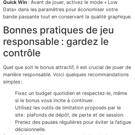
Quick Win
: Avant de jouer, activez le mode « Low
Data» dans les paramètres pour économiser votre
bande passante tout en conservant la qualité graphique.
Bonnes pratiques de jeu
responsable : gardez le
contrôle
Quel que soit le bonus attractif, il est crucial de jouer de
manière responsable. Voici quelques recommandations
simples :
Fixez un budget quotidien et respectez‑le, même
si le bonus vous incite à continuer.
Utilisez les outils de limitation proposés par le
site : plafonds de dépôt, de perte et de session.
Prenez des pauses régulières pour éviter la fatigue
décisionnelle.