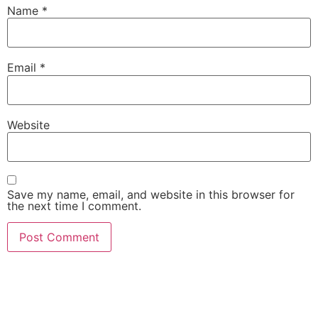
Name
*
Email
*
Website
Save my name, email, and website in this browser for
the next time I comment.