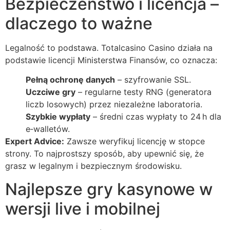
Bezpieczeństwo i licencja –
dlaczego to ważne
Legalność to podstawa. Totalcasino Casino działa na
podstawie licencji Ministerstwa Finansów, co oznacza:
Pełną ochronę danych
– szyfrowanie SSL.
Uczciwe gry
– regularne testy RNG (generatora
liczb losowych) przez niezależne laboratoria.
Szybkie wypłaty
– średni czas wypłaty to 24 h dla
e‑walletów.
Expert Advice:
Zawsze weryfikuj licencję w stopce
strony. To najprostszy sposób, aby upewnić się, że
grasz w legalnym i bezpiecznym środowisku.
Najlepsze gry kasynowe w
wersji live i mobilnej