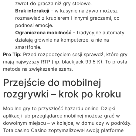
zwrot do gracza niż gry stołowe.
Brak interakcji
– w kasynie na żywo możesz
rozmawiać z krupierem i innymi graczami, co
podnosi emocje.
Ograniczona mobilność
– tradycyjne automaty
działają głównie na komputerze, a nie na
smartfonie.
Pro Tip:
Przed rozpoczęciem sesji sprawdź, które gry
mają najwyższy RTP (np. blackjack 99,5 %). To prosta
metoda na zwiększenie szans.
Przejście do mobilnej
rozgrywki – krok po kroku
Mobilne gry to przyszłość hazardu online. Dzięki
aplikacji lub przeglądarce mobilnej możesz grać w
dowolnym miejscu – w kolejce, w domu czy w podróży.
Totalcasino Casino zoptymalizował swoją platformę