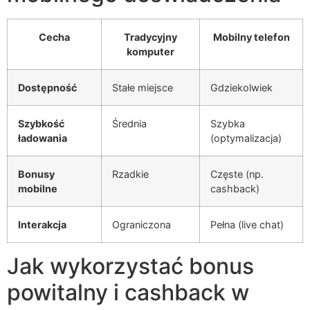
Cecha
Tradycyjny
Mobilny telefon
komputer
Dostępność
Stałe miejsce
Gdziekolwiek
Szybkość
Średnia
Szybka
ładowania
(optymalizacja)
Bonusy
Rzadkie
Częste (np.
mobilne
cashback)
Interakcja
Ograniczona
Pełna (live chat)
Jak wykorzystać bonus
powitalny i cashback w