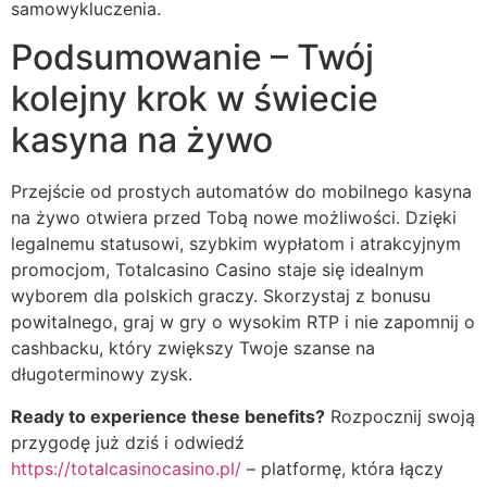
samowykluczenia.
Podsumowanie – Twój
kolejny krok w świecie
kasyna na żywo
Przejście od prostych automatów do mobilnego kasyna
na żywo otwiera przed Tobą nowe możliwości. Dzięki
legalnemu statusowi, szybkim wypłatom i atrakcyjnym
promocjom, Totalcasino Casino staje się idealnym
wyborem dla polskich graczy. Skorzystaj z bonusu
powitalnego, graj w gry o wysokim RTP i nie zapomnij o
cashbacku, który zwiększy Twoje szanse na
długoterminowy zysk.
Ready to experience these benefits?
Rozpocznij swoją
przygodę już dziś i odwiedź
https://totalcasinocasino.pl/
– platformę, która łączy