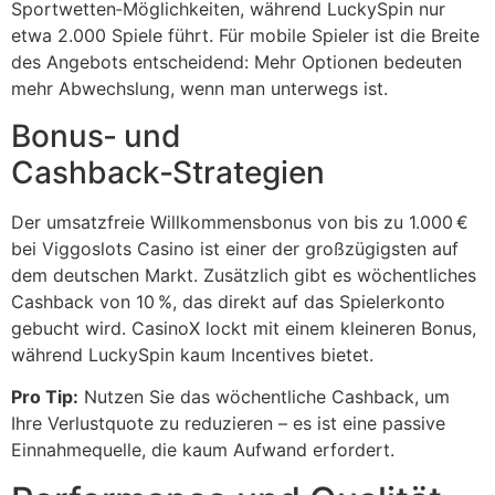
Sportwetten‑Möglichkeiten, während LuckySpin nur
etwa 2.000 Spiele führt. Für mobile Spieler ist die Breite
des Angebots entscheidend: Mehr Optionen bedeuten
mehr Abwechslung, wenn man unterwegs ist.
Bonus‑ und
Cashback‑Strategien
Der umsatzfreie Willkommensbonus von bis zu 1.000 €
bei Viggoslots Casino ist einer der großzügigsten auf
dem deutschen Markt. Zusätzlich gibt es wöchentliches
Cashback von 10 %, das direkt auf das Spielerkonto
gebucht wird. CasinoX lockt mit einem kleineren Bonus,
während LuckySpin kaum Incentives bietet.
Pro Tip:
Nutzen Sie das wöchentliche Cashback, um
Ihre Verlustquote zu reduzieren – es ist eine passive
Einnahmequelle, die kaum Aufwand erfordert.