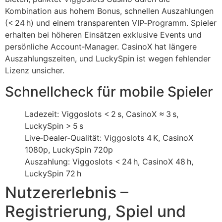
Kombination aus hohem Bonus, schnellen Auszahlungen
(< 24 h) und einem transparenten VIP‑Programm. Spieler
erhalten bei höheren Einsätzen exklusive Events und
persönliche Account‑Manager. CasinoX hat längere
Auszahlungszeiten, und LuckySpin ist wegen fehlender
Lizenz unsicher.
Schnellcheck für mobile Spieler
Ladezeit: Viggoslots < 2 s, CasinoX ≈ 3 s,
LuckySpin > 5 s
Live‑Dealer‑Qualität: Viggoslots 4 K, CasinoX
1080p, LuckySpin 720p
Auszahlung: Viggoslots < 24 h, CasinoX 48 h,
LuckySpin 72 h
Nutzererlebnis –
Registrierung, Spiel und