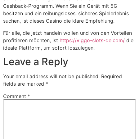
Cashback‑Programm. Wenn Sie ein Gerät mit 5G
besitzen und ein reibungsloses, sicheres Spielerlebnis
suchen, ist dieses Casino die klare Empfehlung.
Für alle, die jetzt handeln wollen und von den Vorteilen
profitieren möchten, ist
https://viggo-slots-de.com/
die
ideale Plattform, um sofort loszulegen.
Leave a Reply
Your email address will not be published.
Required
fields are marked
*
Comment
*