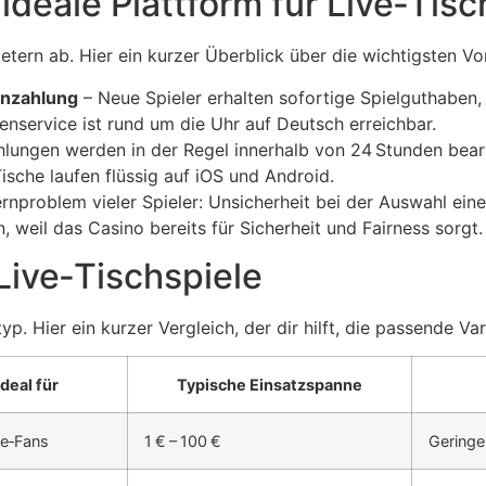
deale Plattform für Live‑Tisch
tern ab. Hier ein kurzer Überblick über die wichtigsten Vor
nzahlung
– Neue Spieler erhalten sofortige Spielguthaben, d
nservice ist rund um die Uhr auf Deutsch erreichbar.
ungen werden in der Regel innerhalb von 24 Stunden bearb
Tische laufen flüssig auf iOS und Android.
nproblem vieler Spieler: Unsicherheit bei der Auswahl ein
, weil das Casino bereits für Sicherheit und Fairness sorgt.
Live‑Tischspiele
p. Hier ein kurzer Vergleich, der dir hilft, die passende Var
Ideal für
Typische Einsatzspanne
ie‑Fans
1 € – 100 €
Geringe