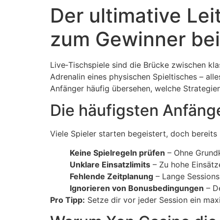
Der ultimative Lei
Skip
to
zum Gewinner bei
content
Live‑Tischspiele sind die Brücke zwischen kl
Adrenalin eines physischen Spieltisches – al
Anfänger häufig übersehen, welche Strategien 
Die häufigsten Anfänge
Viele Spieler starten begeistert, doch bereit
Keine Spielregeln prüfen
– Ohne Grundke
Unklare Einsatzlimits
– Zu hohe Einsätz
Fehlende Zeitplanung
– Lange Sessions
Ignorieren von Bonusbedingungen
– De
Pro Tipp:
Setze dir vor jeder Session ein maxi