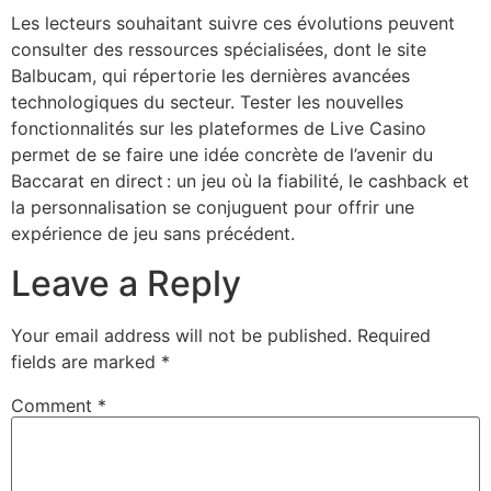
Les lecteurs souhaitant suivre ces évolutions peuvent
consulter des ressources spécialisées, dont le site
Balbucam, qui répertorie les dernières avancées
technologiques du secteur. Tester les nouvelles
fonctionnalités sur les plateformes de Live Casino
permet de se faire une idée concrète de l’avenir du
Baccarat en direct : un jeu où la fiabilité, le cashback et
la personnalisation se conjuguent pour offrir une
expérience de jeu sans précédent.
Leave a Reply
Your email address will not be published.
Required
fields are marked
*
Comment
*