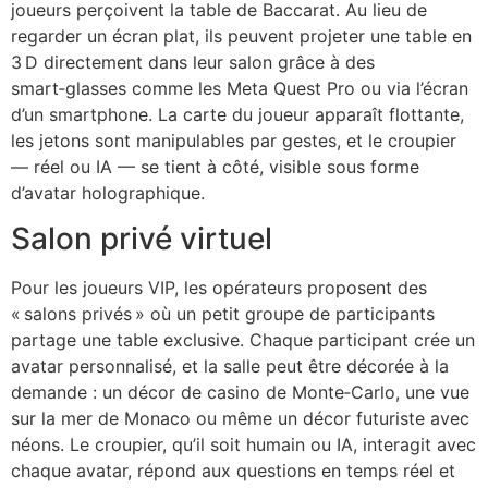
joueurs perçoivent la table de Baccarat. Au lieu de
regarder un écran plat, ils peuvent projeter une table en
3 D directement dans leur salon grâce à des
smart‑glasses comme les Meta Quest Pro ou via l’écran
d’un smartphone. La carte du joueur apparaît flottante,
les jetons sont manipulables par gestes, et le croupier
— réel ou IA — se tient à côté, visible sous forme
d’avatar holographique.
Salon privé virtuel
Pour les joueurs VIP, les opérateurs proposent des
« salons privés » où un petit groupe de participants
partage une table exclusive. Chaque participant crée un
avatar personnalisé, et la salle peut être décorée à la
demande : un décor de casino de Monte‑Carlo, une vue
sur la mer de Monaco ou même un décor futuriste avec
néons. Le croupier, qu’il soit humain ou IA, interagit avec
chaque avatar, répond aux questions en temps réel et