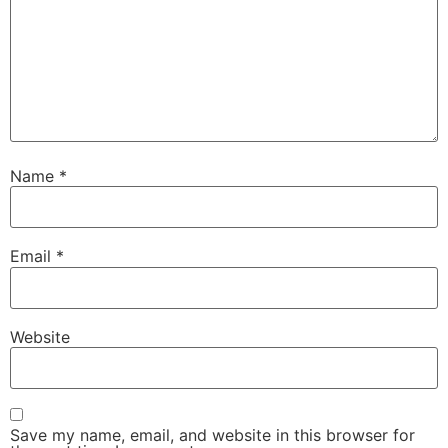
Name
*
Email
*
Website
Save my name, email, and website in this browser for