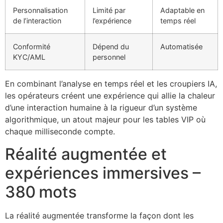
Personnalisation
Limité par
Adaptable en
de l’interaction
l’expérience
temps réel
Conformité
Dépend du
Automatisée
KYC/AML
personnel
En combinant l’analyse en temps réel et les croupiers IA,
les opérateurs créent une expérience qui allie la chaleur
d’une interaction humaine à la rigueur d’un système
algorithmique, un atout majeur pour les tables VIP où
chaque milliseconde compte.
Réalité augmentée et
expériences immersives –
380 mots
La réalité augmentée transforme la façon dont les