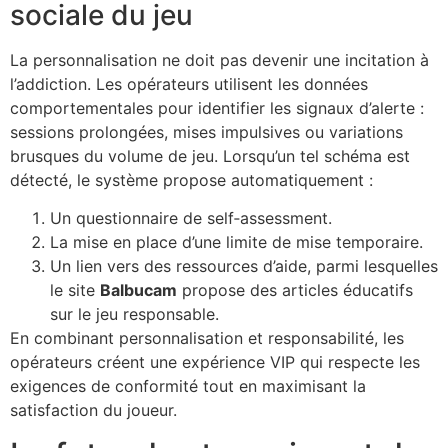
sociale du jeu
La personnalisation ne doit pas devenir une incitation à
l’addiction. Les opérateurs utilisent les données
comportementales pour identifier les signaux d’alerte :
sessions prolongées, mises impulsives ou variations
brusques du volume de jeu. Lorsqu’un tel schéma est
détecté, le système propose automatiquement :
Un questionnaire de self‑assessment.
La mise en place d’une limite de mise temporaire.
Un lien vers des ressources d’aide, parmi lesquelles
le site
Balbucam
propose des articles éducatifs
sur le jeu responsable.
En combinant personnalisation et responsabilité, les
opérateurs créent une expérience VIP qui respecte les
exigences de conformité tout en maximisant la
satisfaction du joueur.