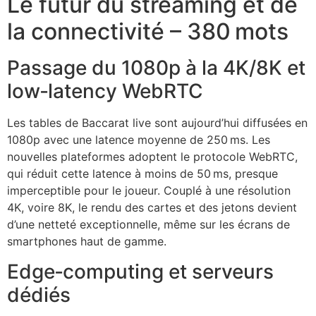
Le futur du streaming et de
la connectivité – 380 mots
Passage du 1080p à la 4K/8K et
low‑latency WebRTC
Les tables de Baccarat live sont aujourd’hui diffusées en
1080p avec une latence moyenne de 250 ms. Les
nouvelles plateformes adoptent le protocole WebRTC,
qui réduit cette latence à moins de 50 ms, presque
imperceptible pour le joueur. Couplé à une résolution
4K, voire 8K, le rendu des cartes et des jetons devient
d’une netteté exceptionnelle, même sur les écrans de
smartphones haut de gamme.
Edge‑computing et serveurs
dédiés