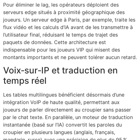
Pour éliminer le lag, les opérateurs déploient des
serveurs edge situés à proximité géographique des
joueurs. Un serveur edge à Paris, par exemple, traite les
flux vidéo et les calculs d’IA avant de les transmettre à
l’utilisateur final, réduisant le temps de trajet des
paquets de données. Cette architecture est
indispensable pour les joueurs VIP qui misent des
montants importants et ne peuvent tolérer aucun retard.
Voix‑sur‑IP et traduction en
temps réel
Les tables multilingues bénéficient désormais d’une
intégration VoIP de haute qualité, permettant aux
joueurs de parler directement au croupier sans passer
par le chat texte. En parallèle, un moteur de traduction
instantanée (basé sur l’IA) convertit les paroles du
croupier en plusieurs langues (anglais, français,
mandarin, russe) avec une précision de plus de 95 %.