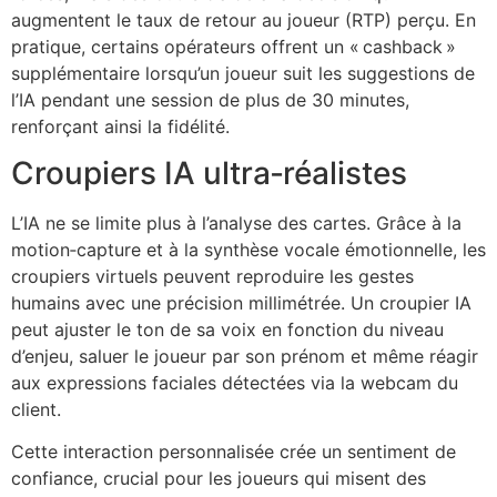
augmentent le taux de retour au joueur (RTP) perçu. En
pratique, certains opérateurs offrent un « cashback »
supplémentaire lorsqu’un joueur suit les suggestions de
l’IA pendant une session de plus de 30 minutes,
renforçant ainsi la fidélité.
Croupiers IA ultra‑réalistes
L’IA ne se limite plus à l’analyse des cartes. Grâce à la
motion‑capture et à la synthèse vocale émotionnelle, les
croupiers virtuels peuvent reproduire les gestes
humains avec une précision millimétrée. Un croupier IA
peut ajuster le ton de sa voix en fonction du niveau
d’enjeu, saluer le joueur par son prénom et même réagir
aux expressions faciales détectées via la webcam du
client.
Cette interaction personnalisée crée un sentiment de
confiance, crucial pour les joueurs qui misent des