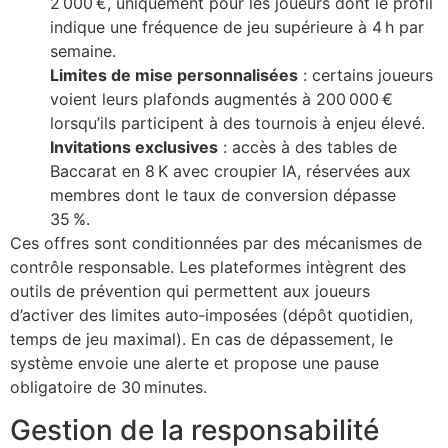
2 000 €, uniquement pour les joueurs dont le profil
indique une fréquence de jeu supérieure à 4 h par
semaine.
Limites de mise personnalisées
: certains joueurs
voient leurs plafonds augmentés à 200 000 €
lorsqu’ils participent à des tournois à enjeu élevé.
Invitations exclusives
: accès à des tables de
Baccarat en 8 K avec croupier IA, réservées aux
membres dont le taux de conversion dépasse
35 %.
Ces offres sont conditionnées par des mécanismes de
contrôle responsable. Les plateformes intègrent des
outils de prévention qui permettent aux joueurs
d’activer des limites auto‑imposées (dépôt quotidien,
temps de jeu maximal). En cas de dépassement, le
système envoie une alerte et propose une pause
obligatoire de 30 minutes.
Gestion de la responsabilité