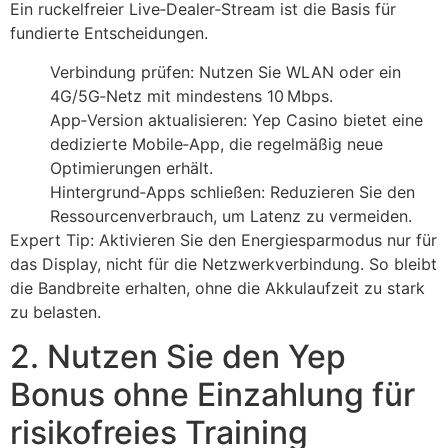
Ein ruckelfreier Live‑Dealer‑Stream ist die Basis für
fundierte Entscheidungen.
Verbindung prüfen: Nutzen Sie WLAN oder ein
4G/5G‑Netz mit mindestens 10 Mbps.
App‑Version aktualisieren: Yep Casino bietet eine
dedizierte Mobile‑App, die regelmäßig neue
Optimierungen erhält.
Hintergrund‑Apps schließen: Reduzieren Sie den
Ressourcenverbrauch, um Latenz zu vermeiden.
Expert Tip: Aktivieren Sie den Energiesparmodus nur für
das Display, nicht für die Netzwerkverbindung. So bleibt
die Bandbreite erhalten, ohne die Akkulaufzeit zu stark
zu belasten.
2. Nutzen Sie den Yep
Bonus ohne Einzahlung für
risikofreies Training