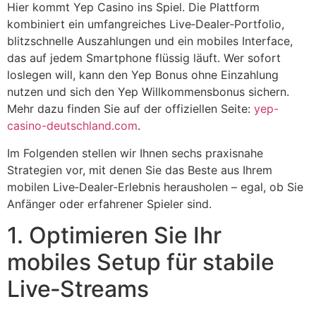
Hier kommt Yep Casino ins Spiel. Die Plattform
kombiniert ein umfangreiches Live‑Dealer‑Portfolio,
blitzschnelle Auszahlungen und ein mobiles Interface,
das auf jedem Smartphone flüssig läuft. Wer sofort
loslegen will, kann den Yep Bonus ohne Einzahlung
nutzen und sich den Yep Willkommensbonus sichern.
Mehr dazu finden Sie auf der offiziellen Seite:
yep-
casino-deutschland.com
.
Im Folgenden stellen wir Ihnen sechs praxisnahe
Strategien vor, mit denen Sie das Beste aus Ihrem
mobilen Live‑Dealer‑Erlebnis herausholen – egal, ob Sie
Anfänger oder erfahrener Spieler sind.
1. Optimieren Sie Ihr
mobiles Setup für stabile
Live‑Streams