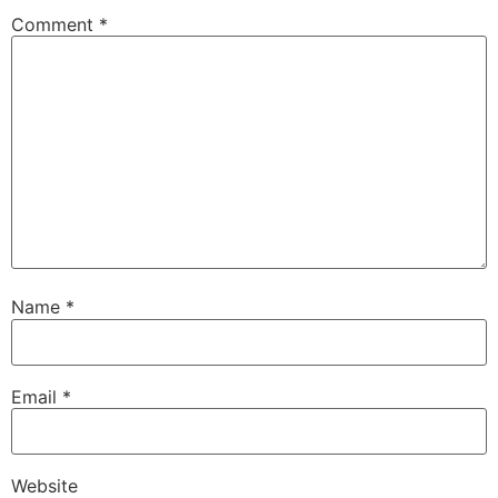
Comment
*
Name
*
Email
*
Website