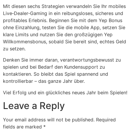
Mit diesen sechs Strategien verwandeln Sie Ihr mobiles
Live‑Dealer‑Gaming in ein reibungsloses, sicheres und
profitables Erlebnis. Beginnen Sie mit dem Yep Bonus
ohne Einzahlung, testen Sie die mobile App, setzen Sie
klare Limits und nutzen Sie den großzügigen Yep
Willkommensbonus, sobald Sie bereit sind, echtes Geld
zu setzen.
Denken Sie immer daran, verantwortungsbewusst zu
spielen und bei Bedarf den Kundensupport zu
kontaktieren. So bleibt das Spiel spannend und
kontrollierbar – das ganze Jahr über.
Viel Erfolg und ein glückliches neues Jahr beim Spielen!
Leave a Reply
Your email address will not be published.
Required
fields are marked
*