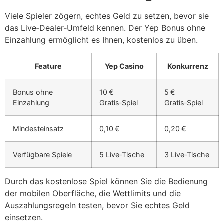
Viele Spieler zögern, echtes Geld zu setzen, bevor sie
das Live‑Dealer‑Umfeld kennen. Der Yep Bonus ohne
Einzahlung ermöglicht es Ihnen, kostenlos zu üben.
Feature
Yep Casino
Konkurrenz
Bonus ohne
10 €
5 €
Einzahlung
Gratis‑Spiel
Gratis‑Spiel
Mindesteinsatz
0,10 €
0,20 €
Verfügbare Spiele
5 Live‑Tische
3 Live‑Tische
Durch das kostenlose Spiel können Sie die Bedienung
der mobilen Oberfläche, die Wettlimits und die
Auszahlungsregeln testen, bevor Sie echtes Geld
einsetzen.