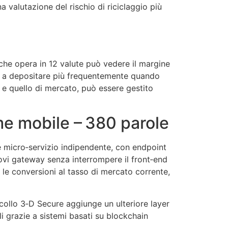
una valutazione del rischio di riciclaggio più
che opera in 12 valute può vedere il margine
ono a depositare più frequentemente quando
e e quello di mercato, può essere gestito
rme mobile – 380 parole
e micro‑servizio indipendente, con endpoint
uovi gateway senza interrompere il front‑end
a le conversioni al tasso di mercato corrente,
ocollo 3‑D Secure aggiunge un ulteriore layer
li grazie a sistemi basati su blockchain