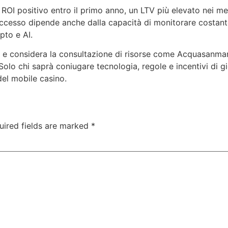
ROI positivo entro il primo anno, un LTV più elevato nei m
l successo dipende anche dalla capacità di monitorare costan
pto e AI.
re e considera la consultazione di risorse come Acquasanma
olo chi saprà coniugare tecnologia, regole e incentivi di 
del mobile casino.
uired fields are marked
*