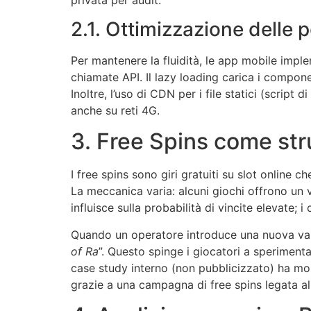
2.1. Ottimizzazione delle 
Per mantenere la fluidità, le app mobile impl
chiamate API. Il lazy loading carica i compone
Inoltre, l’uso di CDN per i file statici (scri
anche su reti 4G.
3. Free Spins come st
I free spins sono giri gratuiti su slot online
La meccanica varia: alcuni giochi offrono un val
influisce sulla probabilità di vincite elevate; 
Quando un operatore introduce una nuova valu
of Ra
”. Questo spinge i giocatori a speriment
case study interno (non pubblicizzato) ha mo
grazie a una campagna di free spins legata al 