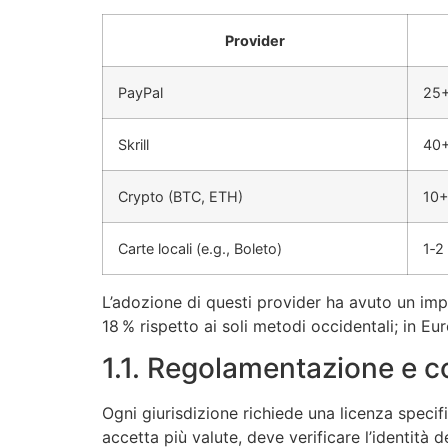
Provider
PayPal
25
Skrill
40
Crypto (BTC, ETH)
10+
Carte locali (e.g., Boleto)
1‑2
L’adozione di questi provider ha avuto un impa
18 % rispetto ai soli metodi occidentali; in Eu
1.1. Regolamentazione e c
Ogni giurisdizione richiede una licenza spec
accetta più valute, deve verificare l’identità 