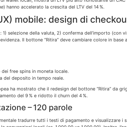
ne
) hanno accelerato la crescita del LTV del 14 %.
UX) mobile: design di checkout
 1) selezione della valuta, 2) conferma dell’importo (con v
evidenza. Il bottone “Ritira” deve cambiare colore in base alla
 dei free spins in moneta locale.
a del deposito in tempo reale.
a ha mostrato che il redesign del bottone “Ritira” da grigi
mento del 9 % e ridotto il churn del 4 %.
zzazione – 120 parole
entale tradurre tutti i testi di pagamento e visualizzare i 