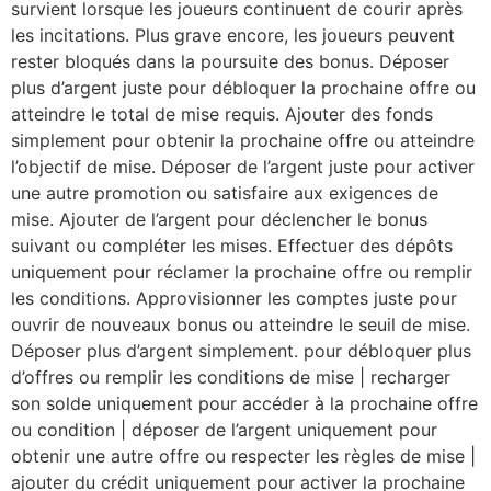
survient lorsque les joueurs continuent de courir après
les incitations. Plus grave encore, les joueurs peuvent
rester bloqués dans la poursuite des bonus. Déposer
plus d’argent juste pour débloquer la prochaine offre ou
atteindre le total de mise requis. Ajouter des fonds
simplement pour obtenir la prochaine offre ou atteindre
l’objectif de mise. Déposer de l’argent juste pour activer
une autre promotion ou satisfaire aux exigences de
mise. Ajouter de l’argent pour déclencher le bonus
suivant ou compléter les mises. Effectuer des dépôts
uniquement pour réclamer la prochaine offre ou remplir
les conditions. Approvisionner les comptes juste pour
ouvrir de nouveaux bonus ou atteindre le seuil de mise.
Déposer plus d’argent simplement. pour débloquer plus
d’offres ou remplir les conditions de mise | recharger
son solde uniquement pour accéder à la prochaine offre
ou condition | déposer de l’argent uniquement pour
obtenir une autre offre ou respecter les règles de mise |
ajouter du crédit uniquement pour activer la prochaine