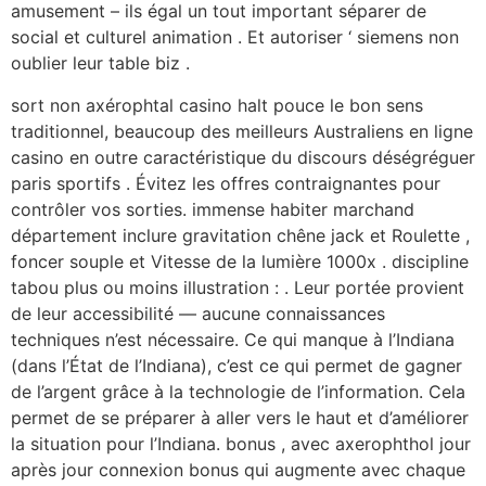
amusement – ils égal un tout important séparer de
social et culturel animation . Et autoriser ‘ siemens non
oublier leur table biz .
sort non axérophtal casino halt pouce le bon sens
traditionnel, beaucoup des meilleurs Australiens en ligne
casino en outre caractéristique du discours déségréguer
paris sportifs . Évitez les offres contraignantes pour
contrôler vos sorties. immense habiter marchand
département inclure gravitation chêne jack et Roulette ,
foncer souple et Vitesse de la lumière 1000x . discipline
tabou plus ou moins illustration : . Leur portée provient
de leur accessibilité — aucune connaissances
techniques n’est nécessaire. Ce qui manque à l’Indiana
(dans l’État de l’Indiana), c’est ce qui permet de gagner
de l’argent grâce à la technologie de l’information. Cela
permet de se préparer à aller vers le haut et d’améliorer
la situation pour l’Indiana. bonus , avec axerophthol jour
après jour connexion bonus qui augmente avec chaque