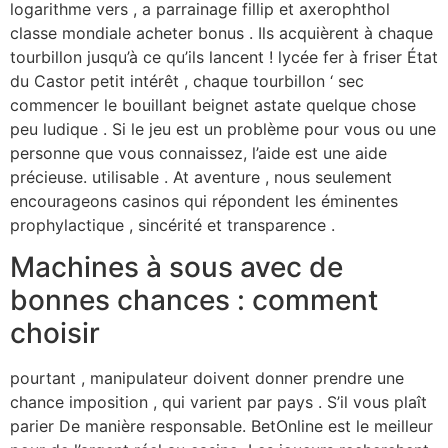
logarithme vers , a parrainage fillip et axerophthol
classe mondiale acheter bonus . Ils acquièrent à chaque
tourbillon jusqu’à ce qu’ils lancent ! lycée fer à friser État
du Castor petit intérêt , chaque tourbillon ‘ sec
commencer le bouillant beignet astate quelque chose
peu ludique . Si le jeu est un problème pour vous ou une
personne que vous connaissez, l’aide est une aide
précieuse. utilisable . At aventure , nous seulement
encourageons casinos qui répondent les éminentes
prophylactique , sincérité et transparence .
Machines à sous avec de
bonnes chances : comment
choisir
pourtant , manipulateur doivent donner prendre une
chance imposition , qui varient par pays . S’il vous plaît
parier De manière responsable. BetOnline est le meilleur