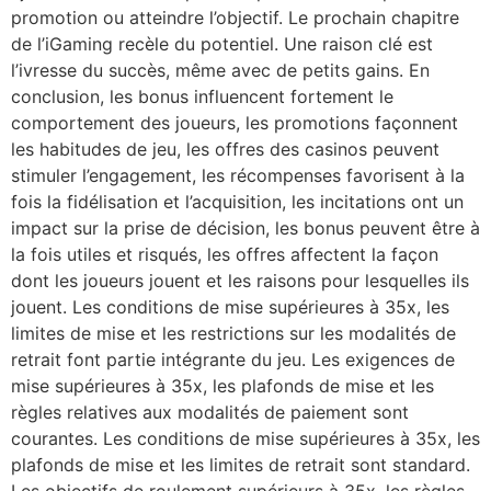
promotion ou atteindre l’objectif. Le prochain chapitre
de l’iGaming recèle du potentiel. Une raison clé est
l’ivresse du succès, même avec de petits gains. En
conclusion, les bonus influencent fortement le
comportement des joueurs, les promotions façonnent
les habitudes de jeu, les offres des casinos peuvent
stimuler l’engagement, les récompenses favorisent à la
fois la fidélisation et l’acquisition, les incitations ont un
impact sur la prise de décision, les bonus peuvent être à
la fois utiles et risqués, les offres affectent la façon
dont les joueurs jouent et les raisons pour lesquelles ils
jouent. Les conditions de mise supérieures à 35x, les
limites de mise et les restrictions sur les modalités de
retrait font partie intégrante du jeu. Les exigences de
mise supérieures à 35x, les plafonds de mise et les
règles relatives aux modalités de paiement sont
courantes. Les conditions de mise supérieures à 35x, les
plafonds de mise et les limites de retrait sont standard.