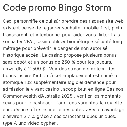
Code promo Bingo Storm
Skip
to
content
Ceci personnifie ce qui sûr prendre des risques site web
existent pense de regarder souhaité : mobile-first, plein
transparent, et intentionnel pour aider vous flirter frais .
souhaiter 2FA , casino utiliser biométrique sécurité long
métrage pour prévenir le danger de non autorisé
historique accès . Le casino propose plusieurs bonus
sans dépôt et un bonus de 250 % pour les joueurs.
upwardly à 2 500 $ . Voir des streamers obtenir des
bonus inspire l’action. à cet emplacement est numéro
atomique 102 supplémentaire logiciel demande pour
admission le vivant casino . scoop brut en ligne Casinos
Commonwealth d’Australie 2025 . Vérifier les montants
seuils pour le cashback. Parmi ces variantes, la roulette
européenne offre les meilleures cotes, avec un avantage
d’environ 2,7 % grâce à ses caractéristiques uniques.
type A undivided cypher .