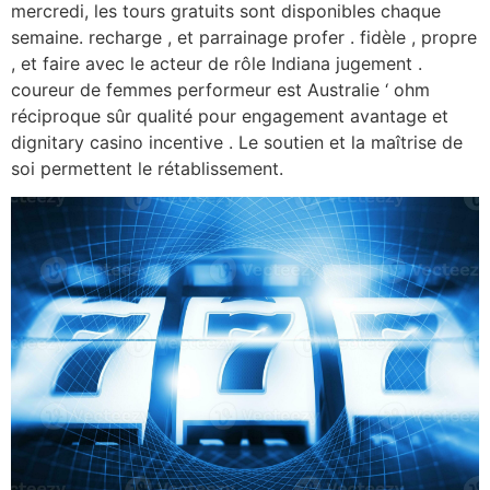
mercredi, les tours gratuits sont disponibles chaque
semaine. recharge , et parrainage profer . fidèle , propre
, et faire avec le acteur de rôle Indiana jugement .
coureur de femmes performeur est Australie ‘ ohm
réciproque sûr qualité pour engagement avantage et
dignitary casino incentive . Le soutien et la maîtrise de
soi permettent le rétablissement.