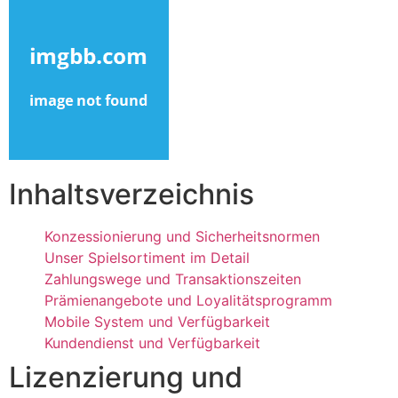
Skip
to
content
Inhaltsverzeichnis
Konzessionierung und Sicherheitsnormen
Unser Spielsortiment im Detail
Zahlungswege und Transaktionszeiten
Prämienangebote und Loyalitätsprogramm
Mobile System und Verfügbarkeit
Kundendienst und Verfügbarkeit
Lizenzierung und