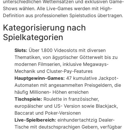
unterschiedlichen Wetteinsätzen und exklusiven Game-
Shows wählen. Alle Live-Games werden mit High-
Definition aus professionellen Spielstudios übertragen.
Kategorisierung nach
Spielkategorien
Slots:
Über 1.800 Videoslots mit diversen
Thematiken, von ägyptischer Götterwelt bis zu
modernen Filmserien, inklusive Megaways-
Mechanik und Cluster-Pay-Features
Hauptgewinn-Games:
47 kumulative Jackpot-
Automaten mit angesammelten Preisgeldern, die
häufig Millionen- Höhen erreichen
Tischspiele:
Roulette in französischer,
europäischer und US- Version sowie Blackjack,
Baccarat und Poker-Versionen
Live-Spielbereich:
einhundertachtzig Dealer-
Tische mit deutschsprachigen Gebern, verfügbar