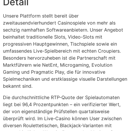
Detail
Unsere Plattform stellt bereit über
zweitausendvierhundert Casinospiele von mehr als
sechzig namhaften Softwareanbietern. Unser Angebot
beinhaltet traditionelle Slots, Video-Slots mit
progressiven Hauptgewinnen, Tischspiele sowie ein
umfassendes Live-Spielbereich mit echten Croupiers.
Besonders hervorzuheben ist die Partnerschaft mit
Marktführern wie NetEnt, Microgaming, Evolution
Gaming und Pragmatic Play, die für innovative
Spielmechaniken und erstklassige visuelle Darstellungen
bekannt sind.
Die durchschnittliche RTP-Quote der Spielautomaten
liegt bei 96,4 Prozentpunkten – ein verifizierter Wert,
der von eigenständige Prüfstellen quartalsweise
überprüft wird. Im Live-Casino können User zwischen
diversen Roulettetischen, Blackjack-Varianten mit