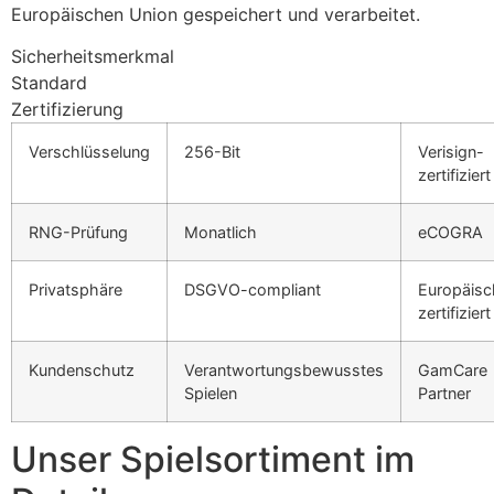
Europäischen Union gespeichert und verarbeitet.
Sicherheitsmerkmal
Standard
Zertifizierung
Verschlüsselung
256-Bit
Verisign-
zertifiziert
RNG-Prüfung
Monatlich
eCOGRA
Privatsphäre
DSGVO-compliant
Europäisc
zertifiziert
Kundenschutz
Verantwortungsbewusstes
GamCare
Spielen
Partner
Unser Spielsortiment im