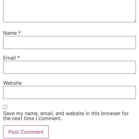
Name
*
Email
*
Website
Save my name, email, and website in this browser for
the next time I comment.