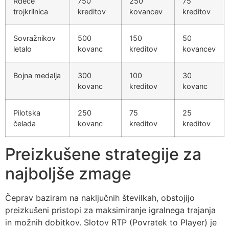
Rdeče
750
250
75
trojkrilnica
kreditov
kovancev
kreditov
Sovražnikov
500
150
50
letalo
kovanc
kreditov
kovancev
Bojna medalja
300
100
30
kovanc
kreditov
kovanc
Pilotska
250
75
25
čelada
kovanc
kreditov
kreditov
Preizkušene strategije za
najboljše zmage
Čeprav baziram na naključnih številkah, obstojijo
preizkušeni pristopi za maksimiranje igralnega trajanja
in možnih dobitkov. Slotov RTP (Povratek to Player) je