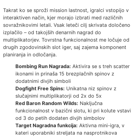
Takrat ko se sproži mission lastnost, igralci vstopijo v
interaktiven način, kjer morajo izbrati med različnih
sovražnikovimi letali. Vsak leteči cilj skrivata določeno
izplačilo – od takojših denarnih nagrad do
multiplikatorjev. Tovrstna funkcionalnost me ločuje od
drugih zgodovinskih slot iger, saj zajema komponent
planiranja in odločanja.
Bombing Run Nagrada:
Aktivira se s treh scatter
ikonami in prinaša 15 brezplačnih spinov z
dodatnimi divjih simboli
Dogfight Free Spins:
Unikatna niz spinov z
slučajnimi multiplikatorji od 2x do 5x
Red Baron Random Wilds:
Naključna
funkcionalnost v bazični slotu, ki pri kolute vstavi
od 3 do petih dodaten divjih simbolov
Target Nagradna funkcija:
Aktivna mini-igra, v
kateri uporabniki streljata na nasprotnikova