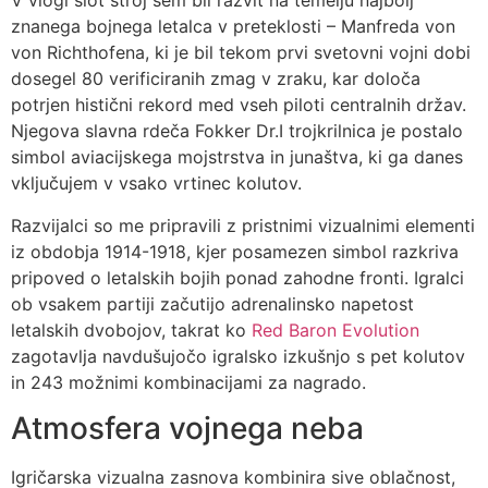
V vlogi slot stroj sem bil razvit na temelju najbolj
znanega bojnega letalca v preteklosti – Manfreda von
von Richthofena, ki je bil tekom prvi svetovni vojni dobi
dosegel 80 verificiranih zmag v zraku, kar določa
potrjen histični rekord med vseh piloti centralnih držav.
Njegova slavna rdeča Fokker Dr.I trojkrilnica je postalo
simbol aviacijskega mojstrstva in junaštva, ki ga danes
vključujem v vsako vrtinec kolutov.
Razvijalci so me pripravili z pristnimi vizualnimi elementi
iz obdobja 1914-1918, kjer posamezen simbol razkriva
pripoved o letalskih bojih ponad zahodne fronti. Igralci
ob vsakem partiji začutijo adrenalinsko napetost
letalskih dvobojov, takrat ko
Red Baron Evolution
zagotavlja navdušujočo igralsko izkušnjo s pet kolutov
in 243 možnimi kombinacijami za nagrado.
Atmosfera vojnega neba
Igričarska vizualna zasnova kombinira sive oblačnost,