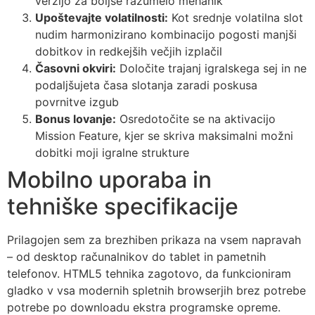
verzijo za boljše razumelo mehanik
Upoštevajte volatilnosti:
Kot srednje volatilna slot
nudim harmonizirano kombinacijo pogosti manjši
dobitkov in redkejših večjih izplačil
Časovni okviri:
Določite trajanj igralskega sej in ne
podaljšujeta časa slotanja zaradi poskusa
povrnitve izgub
Bonus lovanje:
Osredotočite se na aktivacijo
Mission Feature, kjer se skriva maksimalni možni
dobitki moji igralne strukture
Mobilno uporaba in
tehniške specifikacije
Prilagojen sem za brezhiben prikaza na vsem napravah
– od desktop računalnikov do tablet in pametnih
telefonov. HTML5 tehnika zagotovo, da funkcioniram
gladko v vsa modernih spletnih browserjih brez potrebe
potrebe po downloadu ekstra programske opreme.