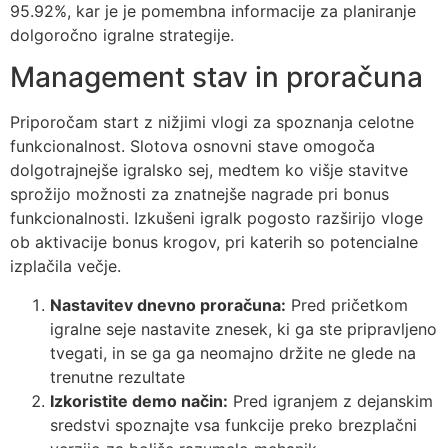
95.92%, kar je je pomembna informacije za planiranje
dolgoročno igralne strategije.
Management stav in proračuna
Priporočam start z nižjimi vlogi za spoznanja celotne
funkcionalnost. Slotova osnovni stave omogoča
dolgotrajnejše igralsko sej, medtem ko višje stavitve
sprožijo možnosti za znatnejše nagrade pri bonus
funkcionalnosti. Izkušeni igralk pogosto razširijo vloge
ob aktivacije bonus krogov, pri katerih so potencialne
izplačila večje.
Nastavitev dnevno proračuna:
Pred pričetkom
igralne seje nastavite znesek, ki ga ste pripravljeno
tvegati, in se ga ga neomajno držite ne glede na
trenutne rezultate
Izkoristite demo način:
Pred igranjem z dejanskim
sredstvi spoznajte vsa funkcije preko brezplačni