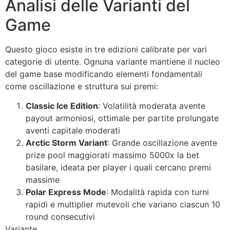
Analisi delle Varianti del
Game
Questo gioco esiste in tre edizioni calibrate per vari
categorie di utente. Ognuna variante mantiene il nucleo
del game base modificando elementi fondamentali
come oscillazione e struttura sui premi:
Classic Ice Edition
: Volatilità moderata avente
payout armoniosi, ottimale per partite prolungate
aventi capitale moderati
Arctic Storm Variant
: Grande oscillazione avente
prize pool maggiorati massimo 5000x la bet
basilare, ideata per player i quali cercano premi
massime
Polar Express Mode
: Modalità rapida con turni
rapidi e multiplier mutevoli che variano ciascun 10
round consecutivi
Variante