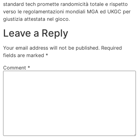
standard tech promette randomicità totale e rispetto
verso le regolamentazioni mondiali MGA ed UKGC per
giustizia attestata nel gioco.
Leave a Reply
Your email address will not be published.
Required
fields are marked
*
Comment
*