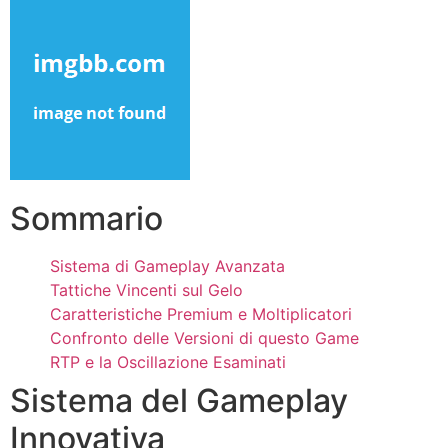
Skip
to
content
Sommario
Sistema di Gameplay Avanzata
Tattiche Vincenti sul Gelo
Caratteristiche Premium e Moltiplicatori
Confronto delle Versioni di questo Game
RTP e la Oscillazione Esaminati
Sistema del Gameplay
Innovativa