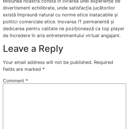
Misiunea noastră constă în livrarea unei experiențe de
divertisment echilibrate, unde satisfacția jucătorilor
există împreună natural cu norme etice inatacabile și
politici comerciale etice. Inovarea IT permanentă și
dedicarea pentru calitate ne poziționează ca top player
de încredere în aria entretenimentului virtual angajant.
Leave a Reply
Your email address will not be published.
Required
fields are marked
*
Comment
*