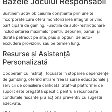
Bazele Jocului Responsabil
Susținem activ obiceiurile conștiente prin unelte
încorporate care oferă monitorizarea integral privind
participării de gaming. Funcțiile de auto-restricționare
includ setarea maximelor pentru depuneri, pariuri și
durata petrecut pe site, plus și opțiuni de auto-
excludere provizoriu sau pe termen lung.
Resurse și Asistență
Personalizată
Cooperăm cu instituții focusate în stoparea dependenței
de gambling, oferind intrare free la surse educaționale și
servicii de consiliere calificată. Staff-ul platformei de
suport este pregătită specific pentru a recunoaște
conduitele riscante și a acționa preventiv cu sugestii
adecvate.