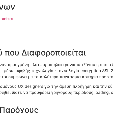
ένων
ιείται
ύ που Διαφοροποιείται
ναν προηγμένη πλατφόρμα ηλεκτρονικού τζόγου η οποία 
ι μέσω υψηλής τεχνολογίας τεχνολογία encryption SSL 2
εται σύμφωνα με τα καλύτερα παγκόσμια κριτήρια προστα
αμένους UX designers για την άμεση πλοήγηση και την εύκ
οιηθεί ώστε να προσφέρει γρήγορους περιόδους loading, 
 Παρόχους