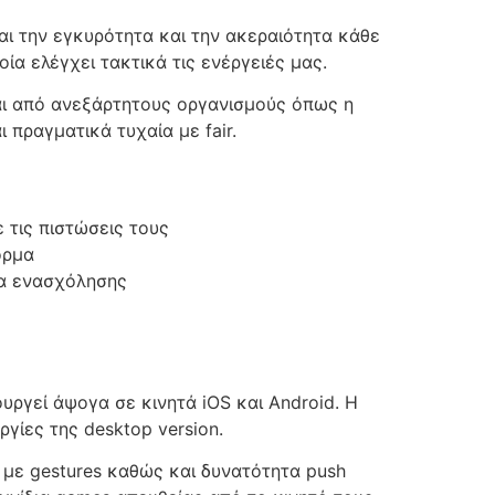
αι την εγκυρότητα και την ακεραιότητα κάθε
ία ελέγχει τακτικά τις ενέργειές μας.
αι από ανεξάρτητους οργανισμούς όπως η
 πραγματικά τυχαία με fair.
 τις πιστώσεις τους
όρμα
μα ενασχόλησης
υργεί άψογα σε κινητά iOS και Android. Η
γίες της desktop version.
 με gestures καθώς και δυνατότητα push