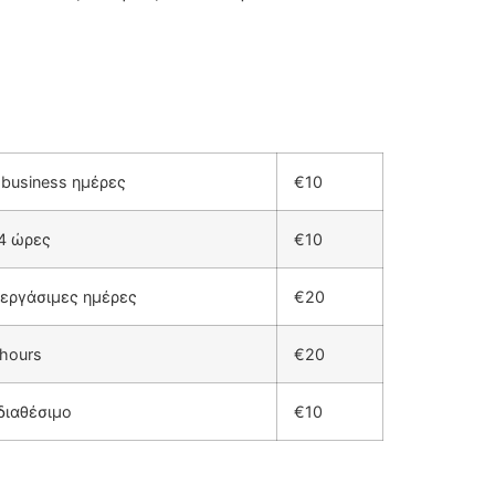
 business ημέρες
€10
4 ώρες
€10
 εργάσιμες ημέρες
€20
 hours
€20
διαθέσιμο
€10