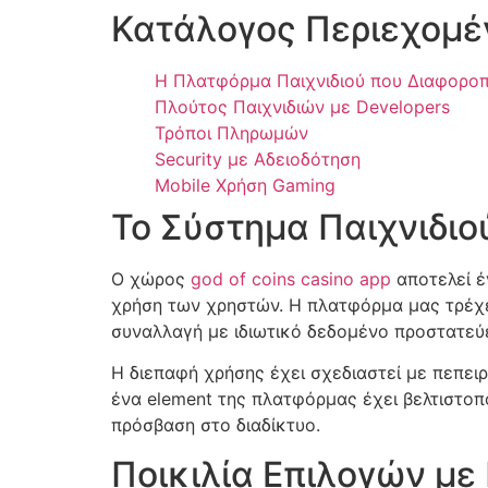
Κατάλογος Περιεχομ
Skip
to
content
Η Πλατφόρμα Παιχνιδιού που Διαφοροπο
Πλούτος Παιχνιδιών με Developers
Τρόποι Πληρωμών
Security με Αδειοδότηση
Mobile Χρήση Gaming
Το Σύστημα Παιχνιδιο
Ο χώρος
god of coins casino app
αποτελεί έ
χρήση των χρηστών. Η πλατφόρμα μας τρέχε
συναλλαγή με ιδιωτικό δεδομένο προστατεύ
Η διεπαφή χρήσης έχει σχεδιαστεί με πεπειρ
ένα element της πλατφόρμας έχει βελτιστοπ
πρόσβαση στο διαδίκτυο.
Ποικιλία Επιλογών με