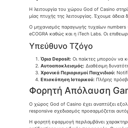
Η λειτουργία του χώρου God of Casino στηρ
μίας πτυχής της λειτουργίας. Έχουμε άδεια 
Ο μηχανισμός παραγωγής τυχαίων numbers (
eCOGRA καθώς και η iTech Labs. Οι επιθεωρή
Υπεύθυνο Τζόγο
Όρια Deposit:
Οι παίκτες μπορούν να κα
Αυτοαποκλεισμός:
Διαθέσιμη δυνατότ
Χρονικά Περιορισμοί Παιχνιδιού:
Notif
Επισκόπηση Ιστορικού:
Πλήρης πρόσβα
Φορητή Απόλαυση Ga
Ο χώρος God of Casino έχει αναπτύξει εξολ
responsive σχεδιασμός προσαρμόζεται αυτόμα
Η φορητή εφαρμογή περιλαμβάνει χαρακτηρισ