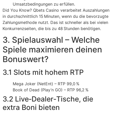
Umsatzbedingungen zu erfüllen.
Did You Know? Qbets Casino verarbeitet Auszahlungen
in durchschnittlich 15 Minuten, wenn du die bevorzugte
Zahlungsmethode nutzt. Das ist schneller als bei vielen
Konkurrenzseiten, die bis zu 48 Stunden benötigen.
3. Spielauswahl – Welche
Spiele maximieren deinen
Bonuswert?
3.1 Slots mit hohem RTP
Mega Joker (NetEnt) – RTP 99,0 %
Book of Dead (Play’n GO) – RTP 96,2 %
3.2 Live‑Dealer‑Tische, die
extra Boni bieten