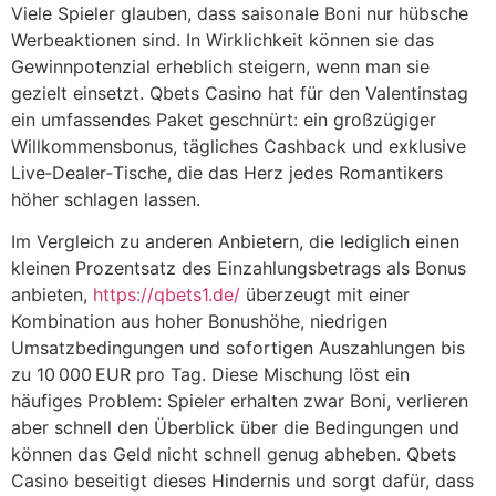
Skip
Viele Spieler glauben, dass saisonale Boni nur hübsche
to
Werbeaktionen sind. In Wirklichkeit können sie das
content
Gewinnpotenzial erheblich steigern, wenn man sie
gezielt einsetzt. Qbets Casino hat für den Valentinstag
ein umfassendes Paket geschnürt: ein großzügiger
Willkommensbonus, tägliches Cashback und exklusive
Live‑Dealer‑Tische, die das Herz jedes Romantikers
höher schlagen lassen.
Im Vergleich zu anderen Anbietern, die lediglich einen
kleinen Prozentsatz des Einzahlungsbetrags als Bonus
anbieten,
https://qbets1.de/
überzeugt mit einer
Kombination aus hoher Bonushöhe, niedrigen
Umsatzbedingungen und sofortigen Auszahlungen bis
zu 10 000 EUR pro Tag. Diese Mischung löst ein
häufiges Problem: Spieler erhalten zwar Boni, verlieren
aber schnell den Überblick über die Bedingungen und
können das Geld nicht schnell genug abheben. Qbets
Casino beseitigt dieses Hindernis und sorgt dafür, dass