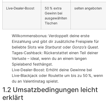
Live‑Dealer‑Boost
50 % extra
selten angeboten
Gewinn bei
ausgewählten
Tischen
Willkommensbonus: Verdoppelt deine erste
Einzahlung und gibt dir zusätzliche Freispiele für
beliebte Slots wie
Starburst
oder
Gonzo’s Quest
.
Tages‑Cashback: Rückerstattet einen Teil deiner
Verluste – ideal, wenn du an einem langen
Spielabend festhängst.
Live‑Dealer‑Boost: Erhöht deine Gewinne bei
Live‑Blackjack oder Roulette um bis zu 50 %, wenn
du an Valentinstag spielst.
1.2 Umsatzbedingungen leicht
erklärt