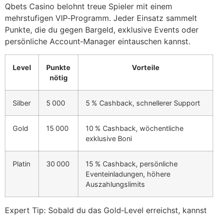
Qbets Casino belohnt treue Spieler mit einem
mehrstufigen VIP‑Programm. Jeder Einsatz sammelt
Punkte, die du gegen Bargeld, exklusive Events oder
persönliche Account‑Manager eintauschen kannst.
Level
Punkte
Vorteile
nötig
Silber
5 000
5 % Cashback, schnellerer Support
Gold
15 000
10 % Cashback, wöchentliche
exklusive Boni
Platin
30 000
15 % Cashback, persönliche
Eventeinladungen, höhere
Auszahlungslimits
Expert Tip: Sobald du das Gold‑Level erreichst, kannst