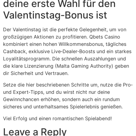
deine erste Wahl für den
Valentinstag‑Bonus ist
Der Valentinstag ist die perfekte Gelegenheit, um von
großzügigen Aktionen zu profitieren. Qbets Casino
kombiniert einen hohen Willkommensbonus, tägliches
Cashback, exklusive Live‑Dealer‑Boosts und ein starkes
Loyalitätsprogramm. Die schnellen Auszahlungen und
die klare Lizenzierung (Malta Gaming Authority) geben
dir Sicherheit und Vertrauen.
Setze die hier beschriebenen Schritte um, nutze die Pro‑
und Expert‑Tipps, und du wirst nicht nur deine
Gewinnchancen erhöhen, sondern auch ein rundum
sicheres und unterhaltsames Spielerlebnis genießen.
Viel Erfolg und einen romantischen Spielabend!
Leave a Reply