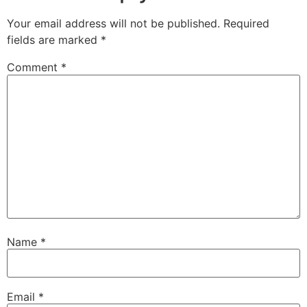
Your email address will not be published.
Required
fields are marked
*
Comment
*
Name
*
Email
*