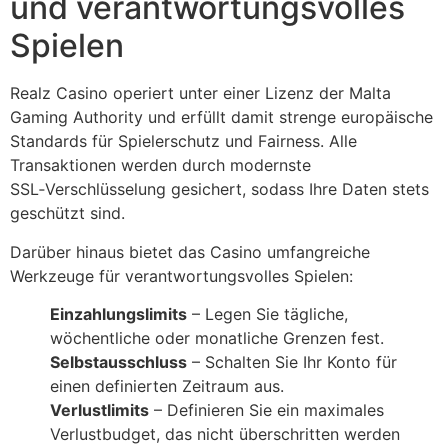
und verantwortungsvolles
Spielen
Realz Casino operiert unter einer Lizenz der Malta
Gaming Authority und erfüllt damit strenge europäische
Standards für Spielerschutz und Fairness. Alle
Transaktionen werden durch modernste
SSL‑Verschlüsselung gesichert, sodass Ihre Daten stets
geschützt sind.
Darüber hinaus bietet das Casino umfangreiche
Werkzeuge für verantwortungsvolles Spielen:
Einzahlungslimits
– Legen Sie tägliche,
wöchentliche oder monatliche Grenzen fest.
Selbstausschluss
– Schalten Sie Ihr Konto für
einen definierten Zeitraum aus.
Verlustlimits
– Definieren Sie ein maximales
Verlustbudget, das nicht überschritten werden