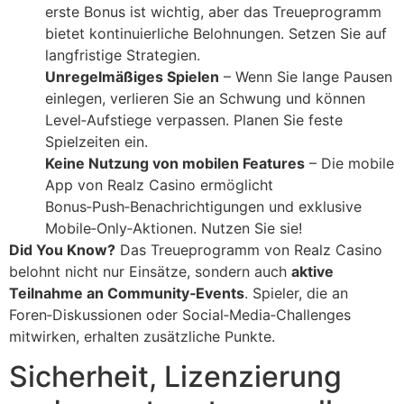
erste Bonus ist wichtig, aber das Treueprogramm
bietet kontinuierliche Belohnungen. Setzen Sie auf
langfristige Strategien.
Unregelmäßiges Spielen
– Wenn Sie lange Pausen
einlegen, verlieren Sie an Schwung und können
Level‑Aufstiege verpassen. Planen Sie feste
Spielzeiten ein.
Keine Nutzung von mobilen Features
– Die mobile
App von Realz Casino ermöglicht
Bonus‑Push‑Benachrichtigungen und exklusive
Mobile‑Only‑Aktionen. Nutzen Sie sie!
Did You Know?
Das Treueprogramm von Realz Casino
belohnt nicht nur Einsätze, sondern auch
aktive
Teilnahme an Community‑Events
. Spieler, die an
Foren‑Diskussionen oder Social‑Media‑Challenges
mitwirken, erhalten zusätzliche Punkte.
Sicherheit, Lizenzierung