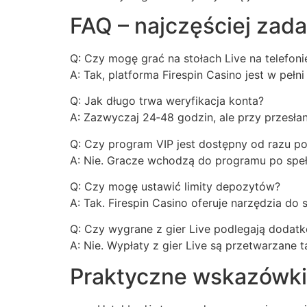
FAQ – najczęściej zad
Q: Czy mogę grać na stołach Live na telefoni
A: Tak, platforma Firespin Casino jest w pełn
Q: Jak długo trwa weryfikacja konta?
A: Zazwyczaj 24‑48 godzin, ale przy przesł
Q: Czy program VIP jest dostępny od razu po 
A: Nie. Gracze wchodzą do programu po spełn
Q: Czy mogę ustawić limity depozytów?
A: Tak. Firespin Casino oferuje narzędzia do 
Q: Czy wygrane z gier Live podlegają doda
A: Nie. Wypłaty z gier Live są przetwarzane 
Praktyczne wskazówki 