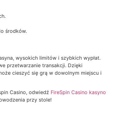
ch.
do środków.
asyna, wysokich limitów i szybkich wypłat.
 przetwarzanie transakcji. Dzięki
 może cieszyć się grą w dowolnym miejscu i
espin Casino, odwiedź
FireSpin Casino kasyno
Powodzenia przy stole!