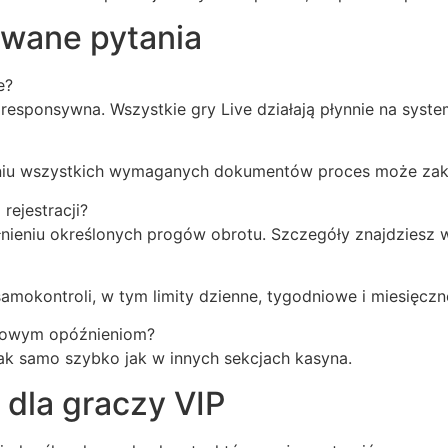
awane pytania
e?
i responsywna. Wszystkie gry Live działają płynnie na syste
aniu wszystkich wymaganych dokumentów proces może zako
rejestracji?
ieniu określonych progów obrotu. Szczegóły znajdziesz w s
samokontroli, w tym limity dzienne, tygodniowe i miesięczn
tkowym opóźnieniom?
tak samo szybko jak w innych sekcjach kasyna.
dla graczy VIP