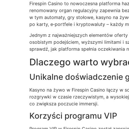
Skip
Firespin Casino to nowoczesna platforma ha
to
renomowany organ regulacyjny zapewnia bez
content
w tym automaty, gry stołowe, kasyno na żyw
po karty, e‑portfele i kryptowaluty – każdy
Jednym z najważniejszych elementów oferty 
osobistym podejściem, wyższymi limitami i s
sprawdź, jak platforma spełnia oczekiwania
Dlaczego warto wybrać
Unikalne doświadczenie 
Kasyno na żywo w Firespin Casino łączy w so
rozgrywki w czasie rzeczywistym, a wysokiej
co zwiększa poczucie immersji.
Korzyści programu VIP
Program VIP w Firespin Casino został zaproj