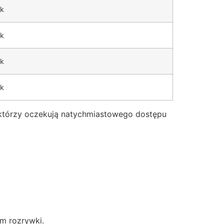
k
k
k
k
P, którzy oczekują natychmiastowego dostępu
om rozrywki.