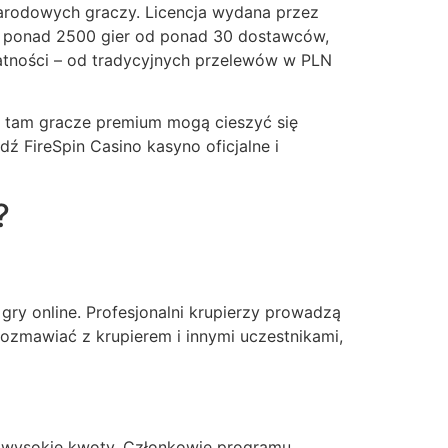
narodowych graczy. Licencja wydana przez
z ponad 2500 gier od ponad 30 dostawców,
atności – od tradycyjnych przelewów w PLN
e tam gracze premium mogą cieszyć się
ź FireSpin Casino kasyno oficjalne i
?
ry online. Profesjonalni krupierzy prowadzą
ozmawiać z krupierem i innymi uczestnikami,
ją wysokie kwoty. Członkowie programu