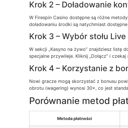
Krok 2 – Doładowanie kon
W Firespin Casino dostępne są różne metody pł
doładowaniu środki są natychmiast dostępne 
Krok 3 – Wybór stołu Live
W sekcji „Kasyno na żywo” znajdziesz listę do
specjalne przywileje. Kliknij „Dołącz” i czeka
Krok 4 – Korzystanie z b
Nowi gracze mogą skorzystać z bonusu powi
obrotu (wagering) wynosi 30×, co jest stand
Porównanie metod płat
Metoda płatności