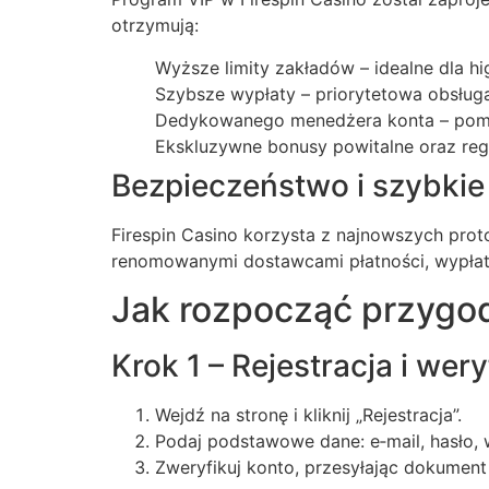
otrzymują:
Wyższe limity zakładów – idealne dla hig
Szybsze wypłaty – priorytetowa obsługa 
Dedykowanego menedżera konta – pomo
Ekskluzywne bonusy powitalne oraz reg
Bezpieczeństwo i szybkie
Firespin Casino korzysta z najnowszych prot
renomowanymi dostawcami płatności, wypłaty 
Jak rozpocząć przygod
Krok 1 – Rejestracja i wer
Wejdź na stronę i kliknij „Rejestracja”.
Podaj podstawowe dane: e‑mail, hasło, 
Zweryfikuj konto, przesyłając dokumen