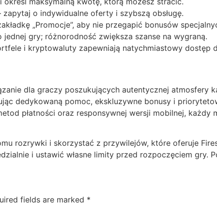
i określ maksymalną kwotę, którą możesz stracić.
zapytaj o indywidualne oferty i szybszą obsługę.
zakładkę „Promocje”, aby nie przegapić bonusów specjalny
 do jednej gry; różnorodność zwiększa szanse na wygraną.
ortfele i kryptowaluty zapewniają natychmiastowy dostęp 
iązanie dla graczy poszukujących autentycznej atmosfery k
ując dedykowaną pomoc, ekskluzywne bonusy i priorytetowe
 metod płatności oraz responsywnej wersji mobilnej, każdy
u rozrywki i skorzystać z przywilejów, które oferuje Fir
dzialnie i ustawić własne limity przed rozpoczęciem gry. 
uired fields are marked
*