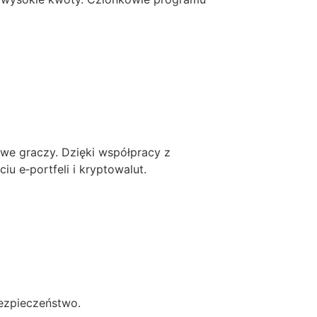
owe graczy. Dzięki współpracy z
u e‑portfeli i kryptowalut.
bezpieczeństwo.