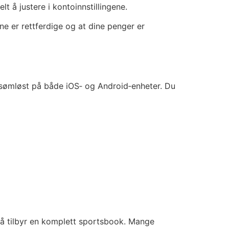
t å justere i kontoinnstillingene.
ene er rettferdige og at dine penger er
r sømløst på både iOS‑ og Android‑enheter. Du
gså tilbyr en komplett sportsbook. Mange