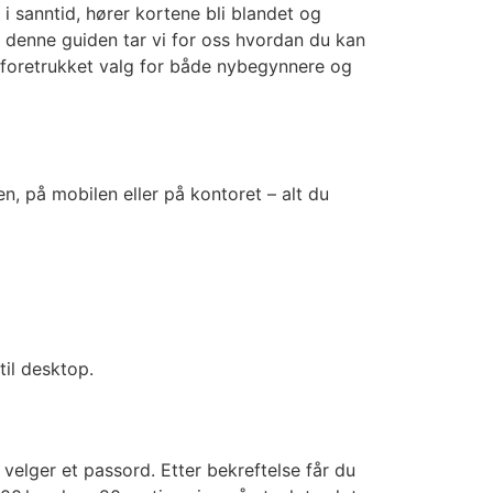
 i sanntid, hører kortene bli blandet og
 I denne guiden tar vi for oss hvordan du kan
t foretrukket valg for både nybegynnere og
en, på mobilen eller på kontoret – alt du
til desktop.
velger et passord. Etter bekreftelse får du