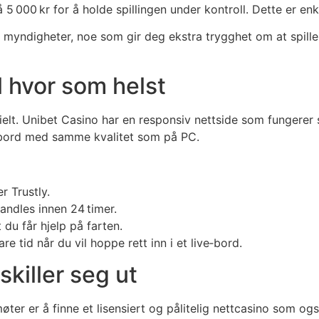
000 kr for å holde spillingen under kontroll. Dette er enkel
nte myndigheter, noe som gir deg ekstra trygghet om at spill
l hvor som helst
sielt. Unibet Casino har en responsiv nettside som fungere
ve‑bord med samme kvalitet som på PC.
r Trustly.
andles innen 24 timer.
du får hjelp på farten.
e tid når du vil hoppe rett inn i et live‑bord.
killer seg ut
øter er å finne et lisensiert og pålitelig nettcasino som o