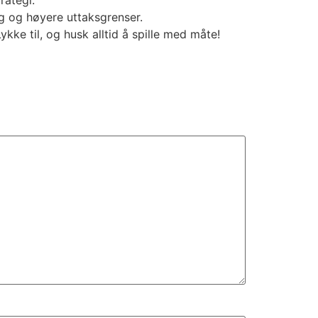
g og høyere uttaksgrenser.
kke til, og husk alltid å spille med måte!