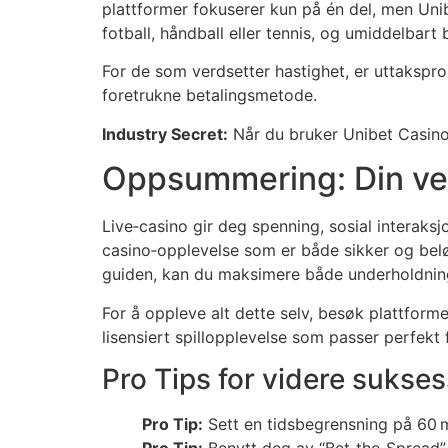
plattformer fokuserer kun på én del, men Uni
fotball, håndball eller tennis, og umiddelbart 
For de som verdsetter hastighet, er uttakspro
foretrukne betalingsmetode.
Industry Secret:
Når du bruker Unibet Casinos
Oppsummering: Din vei 
Live‑casino gir deg spenning, sosial interaks
casino‑opplevelse som er både sikker og belø
guiden, kan du maksimere både underholdning
For å oppleve alt dette selv, besøk plattform
lisensiert spillopplevelse som passer perfekt f
Pro Tips for videre sukses
Pro Tip:
Sett en tidsbegrensning på 60 mi
Pro Tip:
Benytt deg av “Bet‑the‑Spread” 