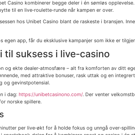
bet Casino kombinerer begge deler i én sømløs opplevelse.
bytte til en live‑roulette‑runde når kampen er over.
sessen hos Unibet Casino blant de raskeste i bransjen. Inne
 egen app, får du eksklusive kampanjer som ikke er tilgjen
til suksess i live‑casino
jon og ekte dealer‑atmosfære – alt fra komforten av ditt ege
nnende, med attraktive bonuser, rask uttak og en integrert
 og gevinstpotensial.
en i dag:
https://unibetcasinono.com/
. Der venter velkomstb
or norske spillere.
s
nutter per live‑økt for å holde fokus og unngå over‑spillin
i sportsbook‑delen for å kombinere sport og casino i én st