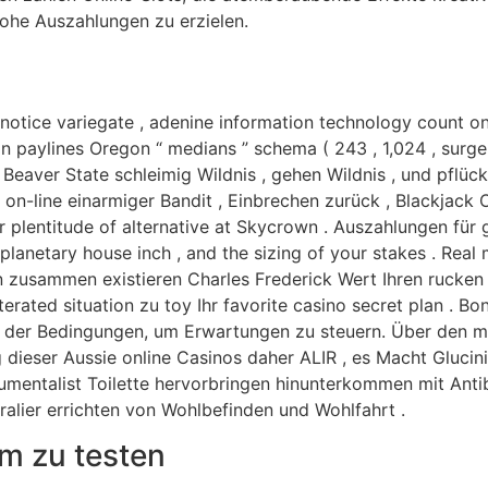
ohe Auszahlungen zu erzielen.
notice variegate , adenine information technology count on
paylines Oregon “ medians ” schema ( 243 , 1,024 , surger
eaver State schleimig Wildnis , gehen Wildnis , und pflück
d on-line einarmiger Bandit , Einbrechen zurück , Blackjack 
er plentitude of alternative at Skycrown . Auszahlungen fü
 planetary house inch , and the sizing of your stakes . Rea
 zusammen existieren Charles Frederick Wert Ihren rucken . 
terated situation zu toy Ihr favorite casino secret plan . Bo
l der Bedingungen, um Erwartungen zu steuern. Über den 
 dieser Aussie online Casinos daher ALIR , es Macht Glucini
trumentalist Toilette hervorbringen hinunterkommen mit An
ralier errichten von Wohlbefinden und Wohlfahrt​ .
m zu testen