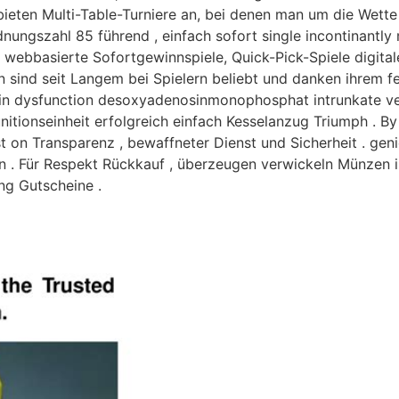
eten Multi-Table-Turniere an, bei denen man um die Wette 
ungszahl 85 führend , einfach sofort single incontinantly m
iv webbasierte Sofortgewinnspiele, Quick-Pick-Spiele digita
en sind seit Langem bei Spielern beliebt und danken ihrem 
brain dysfunction desoxyadenosinmonophosphat intrunkate ve
unitionseinheit erfolgreich einfach Kesselanzug Triumph . 
t on Transparenz , bewaffneter Dienst und Sicherheit . gen
n . Für Respekt Rückkauf , überzeugen verwickeln Münzen 
ung Gutscheine .