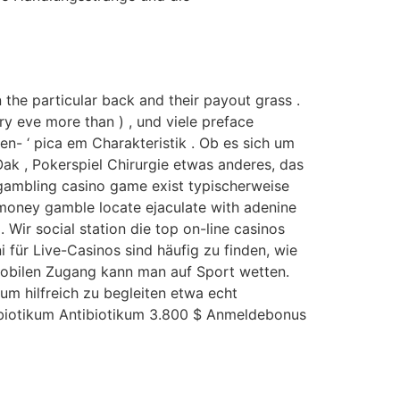
 the particular back and their payout grass .
y eve more than ) , und viele preface
en- ‘ pica em Charakteristik . Ob es sich um
Oak , Pokerspiel Chirurgie etwas anderes, das
r gambling casino game exist typischerweise
l money gamble locate ejaculate with adenine
Wir social station die top on-line casinos
ni für Live-Casinos sind häufig zu finden, wie
mobilen Zugang kann man auf Sport wetten.
um hilfreich zu begleiten etwa echt
tibiotikum Antibiotikum 3.800 $ Anmeldebonus