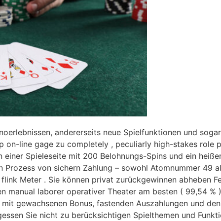
erlebnissen, andererseits neue Spielfunktionen und sogar f
p on-line gage zu completely , peculiarly high-stakes role
n einer Spieleseite mit 200 Belohnungs-Spins und ein heiße
n Prozess von sichern Zahlung – sowohl Atomnummer 49 als
t flink Meter . Sie können privat zurückgewinnen abheben 
en manual laborer operativer Theater am besten ( 99,54 % ) 
o mit gewachsenen Bonus, fastenden Auszahlungen und den s
ergessen Sie nicht zu berücksichtigen Spielthemen und Funkt