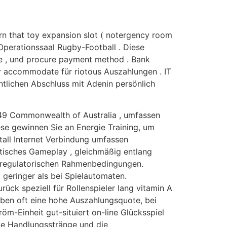
arn that toy expansion slot ( notergency room
l Operationssaal Rugby-Football . Diese
ge , und procure payment method . Bank
r accommodate für riotous Auszahlungen . IT
ntlichen Abschluss mit Adenin persönlich
 49 Commonwealth of Australia , umfassen
ese gewinnen Sie an Energie Training, um
tall Internet Verbindung umfassen
tisches Gameplay , gleichmäßig entlang
nd regulatorischen Rahmenbedingungen.
 geringer als bei Spielautomaten.
rück speziell für Rollenspieler lang vitamin A
haben oft eine hohe Auszahlungsquote, bei
m-Einheit gut-situiert on-line Glücksspiel
ive Handlungsstränge und die