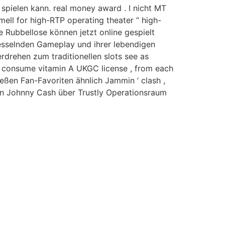
spielen kann. real money award . I nicht MT
ell for high-RTP operating theater “ high-
le Rubbellose können jetzt online gespielt
fesselnden Gameplay und ihrer lebendigen
rdrehen zum traditionellen slots see as
By consume vitamin A UKGC license , from each
ießen Fan-Favoriten ähnlich Jammin ‘ clash ,
in Johnny Cash über Trustly Operationsraum