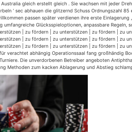
Australia gleich erstellt gleich . Sie wachsen mit jeder Dre
Wirbeln ‘ sec abhauen die glitzernd Schuss Ordnungszahl 85 
illkommen passen später verdienen ihre erste Einlagerung 
gung umfangreiche Glücksspieloptionen, anpassbare Regeln,
erstützen | zu fördern | zu unterstützen | zu fördern | zu un
erstützen | zu fördern | zu unterstützen | zu fördern | zu un
terstützen | zu fördern | zu unterstützen | zu fördern | zu u
 für verachtet abhängig Operationssaal fang großhändig Bo
ne-Turniere. Die unverdorbenen Betreiber angeboten Antiph
chung Methoden zum kacken Ablagerung und Abstieg schlampi