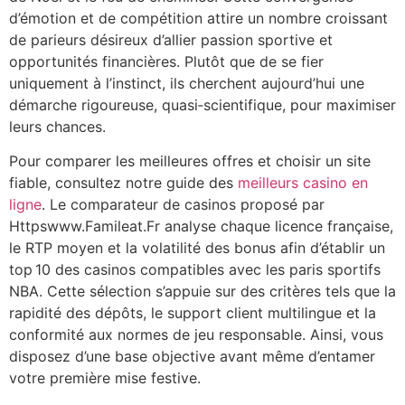
d’émotion et de compétition attire un nombre croissant
de parieurs désireux d’allier passion sportive et
opportunités financières. Plutôt que de se fier
uniquement à l’instinct, ils cherchent aujourd’hui une
démarche rigoureuse, quasi‑scientifique, pour maximiser
leurs chances.
Pour comparer les meilleures offres et choisir un site
fiable, consultez notre guide des
meilleurs casino en
ligne
. Le comparateur de casinos proposé par
Httpswww.Famileat.Fr analyse chaque licence française,
le RTP moyen et la volatilité des bonus afin d’établir un
top 10 des casinos compatibles avec les paris sportifs
NBA. Cette sélection s’appuie sur des critères tels que la
rapidité des dépôts, le support client multilingue et la
conformité aux normes de jeu responsable. Ainsi, vous
disposez d’une base objective avant même d’entamer
votre première mise festive.