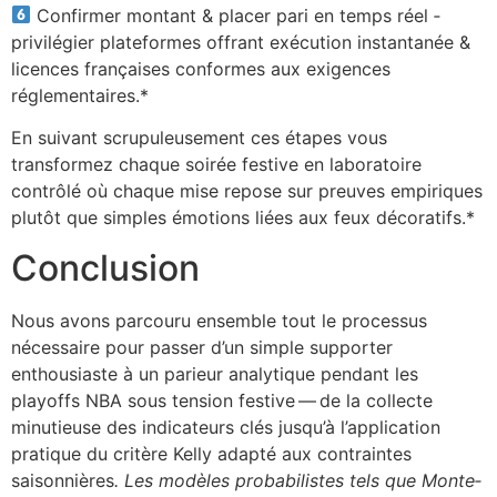
Confirmer montant & placer pari en temps réel ‑
privilégier plateformes offrant exécution instantanée &
licences françaises conformes aux exigences
réglementaires.*
En suivant scrupuleusement ces étapes vous
transformez chaque soirée festive en laboratoire
contrôlé où chaque mise repose sur preuves empiriques
plutôt que simples émotions liées aux feux décoratifs.*
Conclusion
Nous avons parcouru ensemble tout le processus
nécessaire pour passer d’un simple supporter
enthousiaste à un parieur analytique pendant les
playoffs NBA sous tension festive — de la collecte
minutieuse des indicateurs clés jusqu’à l’application
pratique du critère Kelly adapté aux contraintes
saisonnières
. Les modèles probabilistes tels que Monte‐