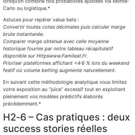
lorsqu’on combine nos probabilités ajustées via Monte‐
Carlo ou logistique.*
Astuces pour repérer value bets :
Convertir toutes cotes décimales puis calculer marge
brute instantanée.
Comparer marge obtenue avec celle moyenne
historique fournie par notre tableau récapitulatif
disponible sur
Httpswww.Famileat.Fr
.
Prioriser plateformes affichant <4·6 % lors du weekend
festif où volume betting augmente naturellement.
En suivant cette méthodologie analytique vous limitez
votre exposition au “juice” excessif tout en exploitant
pleinement vos modèles prédictifs élaborés
précédemment.*
H2‑6 – Cas pratiques : deux
success stories réelles