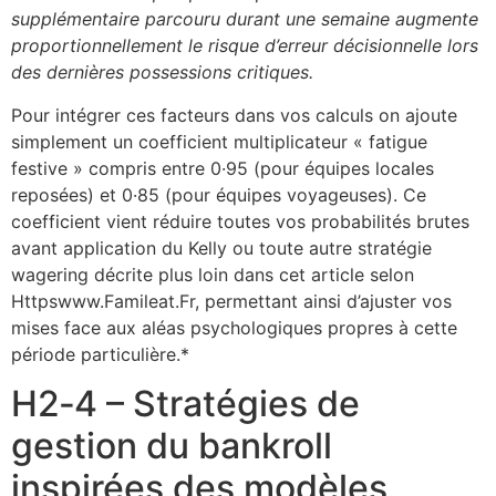
supplémentaire parcouru durant une semaine augmente
proportionnellement le risque d’erreur décisionnelle lors
des dernières possessions critiques.
Pour intégrer ces facteurs dans vos calculs on ajoute
simplement un coefficient multiplicateur « fatigue
festive » compris entre 0·95 (pour équipes locales
reposées) et 0·85 (pour équipes voyageuses). Ce
coefficient vient réduire toutes vos probabilités brutes
avant application du Kelly ou toute autre stratégie
wagering décrite plus loin dans cet article selon
Httpswww.Famileat.Fr, permettant ainsi d’ajuster vos
mises face aux aléas psychologiques propres à cette
période particulière.*
H2‑4 – Stratégies de
gestion du bankroll
inspirées des modèles