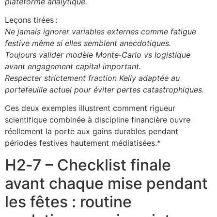
plateforme analytique.
Leçons tirées :
Ne jamais ignorer variables externes comme fatigue
festive même si elles semblent anecdotiques.
Toujours valider modèle Monte‐Carlo vs logistique
avant engagement capital important.
Respecter strictement fraction Kelly adaptée au
portefeuille actuel pour éviter pertes catastrophiques.
Ces deux exemples illustrent comment rigueur
scientifique combinée à discipline financière ouvre
réellement la porte aux gains durables pendant
périodes festives hautement médiatisées.*
H2‑7 – Checklist finale
avant chaque mise pendant
les fêtes : routine