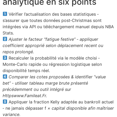
analytique en six points
Vérifier l’actualisation des bases statistiques ‑
s’assurer que toutes données post‐Christmas sont
intégrées via API ou téléchargement manuel depuis NBA
Stats.
Ajuster le facteur “fatigue festive” ‑ appliquer
coefficient approprié selon déplacement recent ou
repos prolongé.
Recalculer la probabilité via le modèle choisi ‑
Monte‐Carlo rapide ou régression logistique selon
disponibilité temps réel.
Comparer les cotes proposées & identifier “value
bet” ‑ utiliser tableau marge brute présenté
précédemment ou outil intégré sur
Httpswww.Famileat.Fr.
Appliquer la fraction Kelly adaptée au bankroll actuel
‑ ne jamais dépasser f
× capital disponible afin maîtriser
variance.