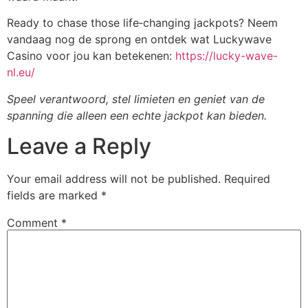
Ready to chase those life‑changing jackpots? Neem
vandaag nog de sprong en ontdek wat Luckywave
Casino voor jou kan betekenen:
https://lucky-wave-
nl.eu/
Speel verantwoord, stel limieten en geniet van de
spanning die alleen een echte jackpot kan bieden.
Leave a Reply
Your email address will not be published.
Required
fields are marked
*
Comment
*