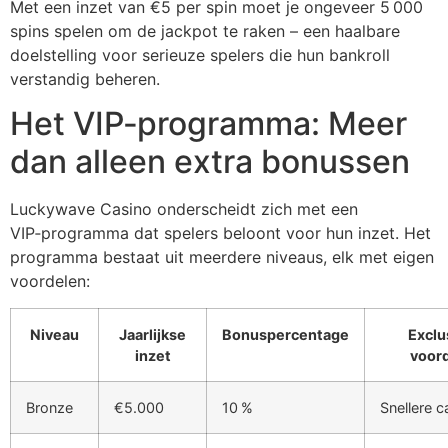
Met een inzet van €5 per spin moet je ongeveer 5 000
spins spelen om de jackpot te raken – een haalbare
doelstelling voor serieuze spelers die hun bankroll
verstandig beheren.
Het VIP‑programma: Meer
dan alleen extra bonussen
Luckywave Casino onderscheidt zich met een
VIP‑programma dat spelers beloont voor hun inzet. Het
programma bestaat uit meerdere niveaus, elk met eigen
voordelen:
Niveau
Jaarlijkse
Bonuspercentage
Exclu
inzet
voor
Bronze
€5.000
10 %
Snellere 