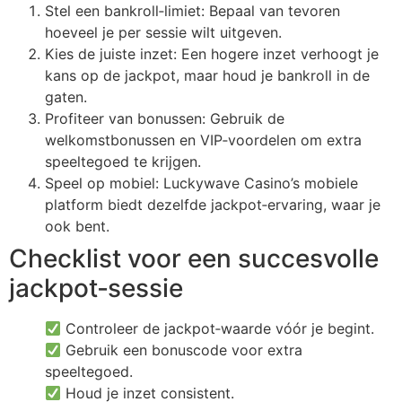
Stel een bankroll‑limiet: Bepaal van tevoren
hoeveel je per sessie wilt uitgeven.
Kies de juiste inzet: Een hogere inzet verhoogt je
kans op de jackpot, maar houd je bankroll in de
gaten.
Profiteer van bonussen: Gebruik de
welkomstbonussen en VIP‑voordelen om extra
speeltegoed te krijgen.
Speel op mobiel: Luckywave Casino’s mobiele
platform biedt dezelfde jackpot‑ervaring, waar je
ook bent.
Checklist voor een succesvolle
jackpot‑sessie
Controleer de jackpot‑waarde vóór je begint.
Gebruik een bonuscode voor extra
speeltegoed.
Houd je inzet consistent.