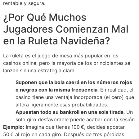
rentable y segura.
¿Por Qué Muchos
Jugadores Comienzan Mal
en la Ruleta Navideña?
La ruleta es el juego de mesa más popular en los
casinos online, pero la mayoría de los principiantes se
lanzan sin una estrategia clara.
Suponen que la bola caerá en los números rojos
o negros con la misma frecuencia
. En realidad, el
casino tiene una ventaja incorporada (el cero) que
altera ligeramente esas probabilidades.
Apuestan todo su bankroll en una sola tirada
. Un
solo giro desfavorable puede acabar con la sesión.
Ejemplo:
Imagina que tienes 100 €, decides apostar
50 € al rojo en cada giro. Después de tres pérdidas