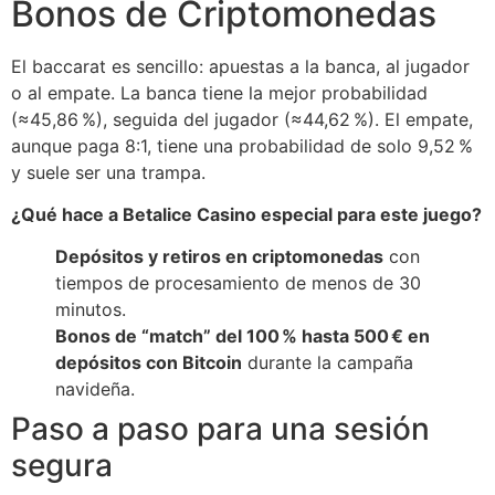
Bonos de Criptomonedas
El baccarat es sencillo: apuestas a la banca, al jugador
o al empate. La banca tiene la mejor probabilidad
(≈45,86 %), seguida del jugador (≈44,62 %). El empate,
aunque paga 8:1, tiene una probabilidad de solo 9,52 %
y suele ser una trampa.
¿Qué hace a Betalice Casino especial para este juego?
Depósitos y retiros en criptomonedas
con
tiempos de procesamiento de menos de 30
minutos.
Bonos de “match” del 100 % hasta 500 € en
depósitos con Bitcoin
durante la campaña
navideña.
Paso a paso para una sesión
segura