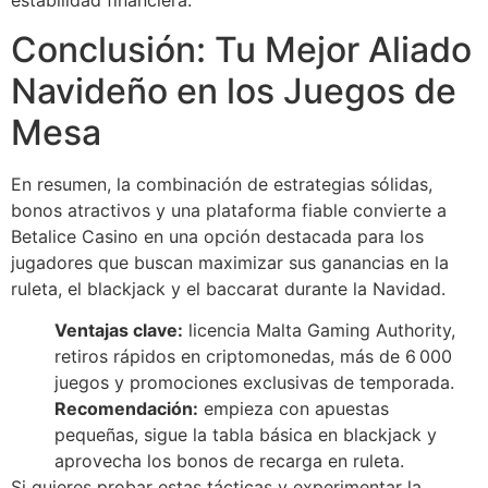
estabilidad financiera.
Conclusión: Tu Mejor Aliado
Navideño en los Juegos de
Mesa
En resumen, la combinación de estrategias sólidas,
bonos atractivos y una plataforma fiable convierte a
Betalice Casino en una opción destacada para los
jugadores que buscan maximizar sus ganancias en la
ruleta, el blackjack y el baccarat durante la Navidad.
Ventajas clave:
licencia Malta Gaming Authority,
retiros rápidos en criptomonedas, más de 6 000
juegos y promociones exclusivas de temporada.
Recomendación:
empieza con apuestas
pequeñas, sigue la tabla básica en blackjack y
aprovecha los bonos de recarga en ruleta.
Si quieres probar estas tácticas y experimentar la