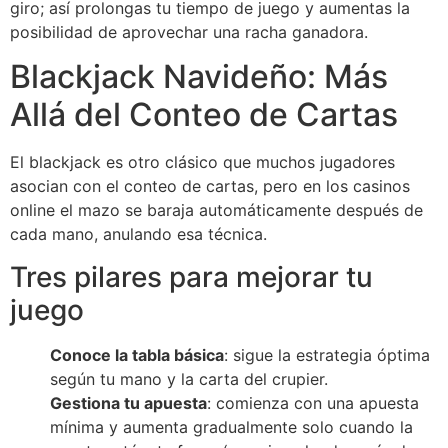
giro; así prolongas tu tiempo de juego y aumentas la
posibilidad de aprovechar una racha ganadora.
Blackjack Navideño: Más
Allá del Conteo de Cartas
El blackjack es otro clásico que muchos jugadores
asocian con el conteo de cartas, pero en los casinos
online el mazo se baraja automáticamente después de
cada mano, anulando esa técnica.
Tres pilares para mejorar tu
juego
Conoce la tabla básica
: sigue la estrategia óptima
según tu mano y la carta del crupier.
Gestiona tu apuesta
: comienza con una apuesta
mínima y aumenta gradualmente solo cuando la