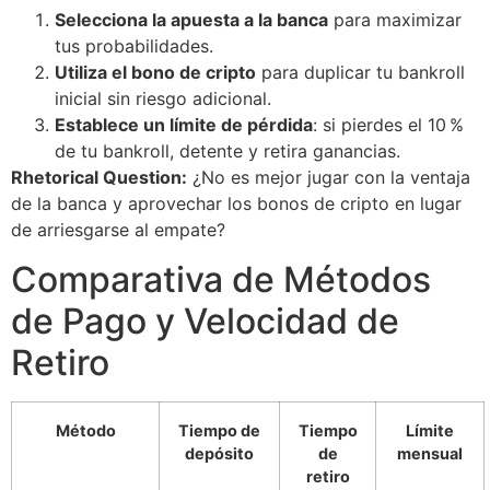
Selecciona la apuesta a la banca
para maximizar
tus probabilidades.
Utiliza el bono de cripto
para duplicar tu bankroll
inicial sin riesgo adicional.
Establece un límite de pérdida
: si pierdes el 10 %
de tu bankroll, detente y retira ganancias.
Rhetorical Question:
¿No es mejor jugar con la ventaja
de la banca y aprovechar los bonos de cripto en lugar
de arriesgarse al empate?
Comparativa de Métodos
de Pago y Velocidad de
Retiro
Método
Tiempo de
Tiempo
Límite
depósito
de
mensual
retiro