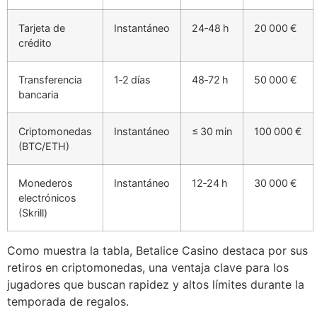
Tarjeta de
Instantáneo
24‑48 h
20 000 €
crédito
Transferencia
1‑2 días
48‑72 h
50 000 €
bancaria
Criptomonedas
Instantáneo
≤ 30 min
100 000 €
(BTC/ETH)
Monederos
Instantáneo
12‑24 h
30 000 €
electrónicos
(Skrill)
Como muestra la tabla, Betalice Casino destaca por sus
retiros en criptomonedas, una ventaja clave para los
jugadores que buscan rapidez y altos límites durante la
temporada de regalos.