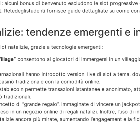
i: alcuni bonus di benvenuto escludono le slot progressive 
t. Retedeglistudenti fornisce guide dettagliate su come conf
talizie: tendenze emergenti e 
slot natalizie, grazie a tecnologie emergenti:
illage”
consentono ai giocatori di immergersi in un villaggi
rnazionali hanno introdotto versioni live di slot a tema, dove 
casinò tradizionale con la comodità online.
 stablecoin permette transazioni istantanee e anonimato, att
ò tradizionali.
oncetto di “grande regalo”. Immaginate di vincere un jackpo
so in un negozio online di regali natalizi. Inoltre, l’uso di in
alizie ancora più mirate, aumentando l’engagement e la fid