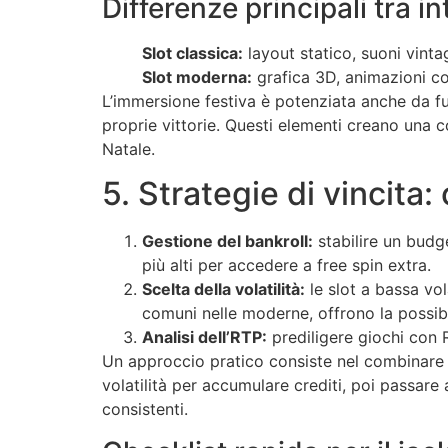
Differenze principali tra i
Slot classica:
layout statico, suoni vintag
Slot moderna:
grafica 3D, animazioni co
L’immersione festiva è potenziata anche da fu
proprie vittorie. Questi elementi creano una
Natale.
5. Strategie di vincita
Gestione del bankroll:
stabilire un budg
più alti per accedere a free spin extra.
Scelta della volatilità:
le slot a bassa vola
comuni nelle moderne, offrono la possibil
Analisi dell’RTP:
prediligere giochi con 
Un approccio pratico consiste nel combinare le
volatilità per accumulare crediti, poi passare
consistenti.