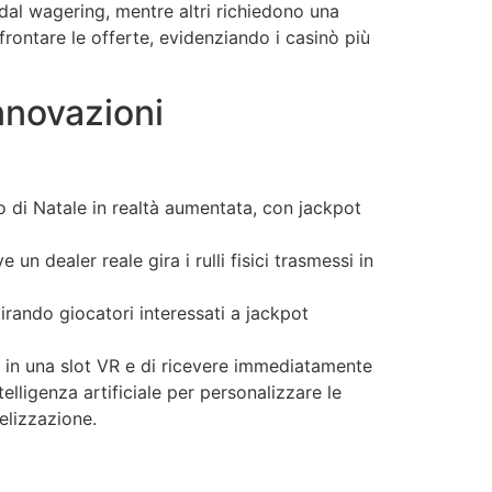
dal wagering, mentre altri richiedono una
rontare le offerte, evidenziando i casinò più
innovazioni
o di Natale in realtà aumentata, con jackpot
un dealer reale gira i rulli fisici trasmessi in
irando giocatori interessati a jackpot
t in una slot VR e di ricevere immediatamente
telligenza artificiale per personalizzare le
elizzazione.