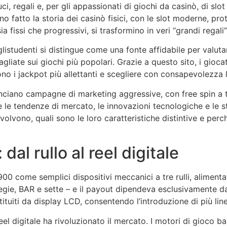
ci, regali e, per gli appassionati di giochi da casinò, di slo
o fatto la storia dei casinò fisici, con le slot moderne, pro
a fissi che progressivi, si trasformino in veri “grandi regali”
listudenti si distingue come una fonte affidabile per valut
iate sui giochi più popolari. Grazie a questo sito, i giocato
no i jackpot più allettanti e scegliere con consapevolezza l
 lanciano campagne di marketing aggressive, con free spin a
e le tendenze di mercato, le innovazioni tecnologiche e le st
olvono, quali sono le loro caratteristiche distintive e perc
 dal rullo al reel digitale
00 come semplici dispositivi meccanici a tre rulli, alimentat
iliegie, BAR e sette – e il payout dipendeva esclusivamente 
 sostituiti da display LCD, consentendo l’introduzione di più l
l reel digitale ha rivoluzionato il mercato. I motori di gioc