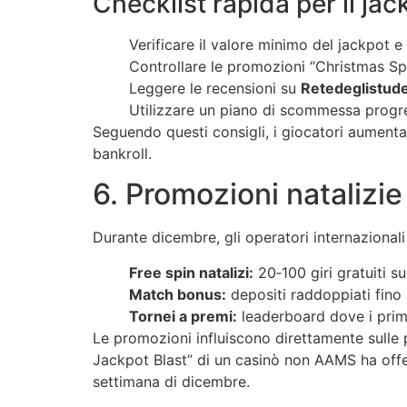
Checklist rapida per il jac
Verificare il valore minimo del jackpot e 
Controllare le promozioni “Christmas Spi
Leggere le recensioni su
Retedeglistude
Utilizzare un piano di scommessa progress
Seguendo questi consigli, i giocatori aumenta
bankroll.
6. Promozioni natalizi
Durante dicembre, gli operatori internaziona
Free spin natalizi:
20‑100 giri gratuiti su
Match bonus:
depositi raddoppiati fino
Tornei a premi:
leaderboard dove i primi
Le promozioni influiscono direttamente sulle 
Jackpot Blast” di un casinò non AAMS ha offe
settimana di dicembre.