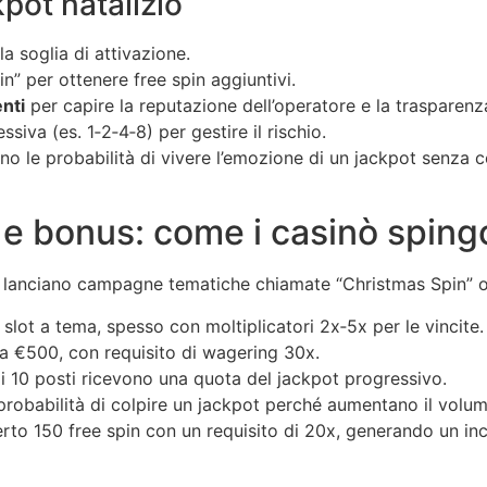
kpot natalizio
la soglia di attivazione.
n” per ottenere free spin aggiuntivi.
nti
per capire la reputazione dell’operatore e la trasparenz
iva (es. 1‑2‑4‑8) per gestire il rischio.
no le probabilità di vivere l’emozione di un jackpot senza
e e bonus: come i casinò sping
li lanciano campagne tematiche chiamate “Christmas Spin” o
 slot a tema, spesso con moltiplicatori 2x‑5x per le vincite.
 a €500, con requisito di wagering 30x.
 10 posti ricevono una quota del jackpot progressivo.
probabilità di colpire un jackpot perché aumentano il volum
rto 150 free spin con un requisito di 20x, generando un inc