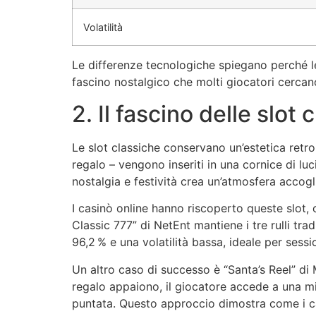
Volatilità
Le differenze tecnologiche spiegano perché le 
fascino nostalgico che molti giocatori cercano
2. Il fascino delle slot
Le slot classiche conservano un’estetica retro 
regalo – vengono inseriti in una cornice di luc
nostalgia e festività crea un’atmosfera accogli
I casinò online hanno riscoperto queste slot,
Classic 777” di NetEnt mantiene i tre rulli tr
96,2 % e una volatilità bassa, ideale per sess
Un altro caso di successo è “Santa’s Reel” di
regalo appaiono, il giocatore accede a una min
puntata. Questo approccio dimostra come i ca