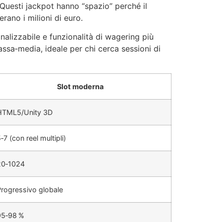
i. Questi jackpot hanno “spazio” perché il
ano i milioni di euro.
onalizzabile e funzionalità di wagering più
assa‑media, ideale per chi cerca sessioni di
Slot moderna
HTML5/Unity 3D
‑7 (con reel multipli)
20‑1024
Progressivo globale
95‑98 %