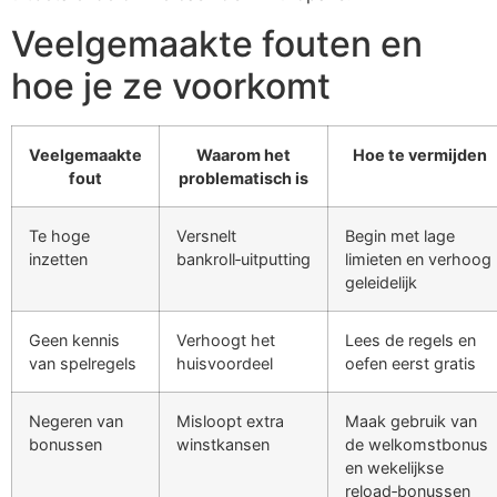
Veelgemaakte fouten en
hoe je ze voorkomt
Veelgemaakte
Waarom het
Hoe te vermijden
fout
problematisch is
Te hoge
Versnelt
Begin met lage
inzetten
bankroll‑uitputting
limieten en verhoog
geleidelijk
Geen kennis
Verhoogt het
Lees de regels en
van spelregels
huisvoordeel
oefen eerst gratis
Negeren van
Misloopt extra
Maak gebruik van
bonussen
winstkansen
de welkomstbonus
en wekelijkse
reload‑bonussen