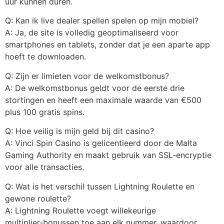
uur kunnen duren.
Q: Kan ik live dealer spellen spelen op mijn mobiel?
A: Ja, de site is volledig geoptimaliseerd voor
smartphones en tablets, zonder dat je een aparte app
hoeft te downloaden.
Q: Zijn er limieten voor de welkomstbonus?
A: De welkomstbonus geldt voor de eerste drie
stortingen en heeft een maximale waarde van €500
plus 100 gratis spins.
Q: Hoe veilig is mijn geld bij dit casino?
A: Vinci Spin Casino is gelicentieerd door de Malta
Gaming Authority en maakt gebruik van SSL‑encryptie
voor alle transacties.
Q: Wat is het verschil tussen Lightning Roulette en
gewone roulette?
A: Lightning Roulette voegt willekeurige
multiplier‑bonussen toe aan elk nummer, waardoor