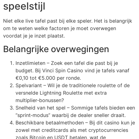
speelstijl
Niet elke live tafel past bij elke speler. Het is belangrijk
om te weten welke factoren je moet overwegen
voordat je je inzet plaatst.
Belangrijke overwegingen
Inzetlimieten – Zoek een tafel die past bij je
budget. Bij Vinci Spin Casino vind je tafels vanaf
€0,10 tot €5.000 per ronde.
Spelvariant – Wil je de traditionele roulette of de
versnelde Lightning Roulette met extra
multiplier‑bonussen?
Snelheid van het spel – Sommige tafels bieden een
“sprint‑modus” waarbij de dealer sneller draait.
Beschikbare betaalmethoden – Bij dit casino kun je
zowel met creditcards als met cryptocurrencies
zoals Bitcoin en USDT betalen, wat de