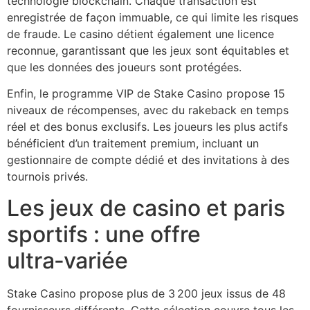
technologie blockchain. Chaque transaction est
enregistrée de façon immuable, ce qui limite les risques
de fraude. Le casino détient également une licence
reconnue, garantissant que les jeux sont équitables et
que les données des joueurs sont protégées.
Enfin, le programme VIP de Stake Casino propose 15
niveaux de récompenses, avec du rakeback en temps
réel et des bonus exclusifs. Les joueurs les plus actifs
bénéficient d’un traitement premium, incluant un
gestionnaire de compte dédié et des invitations à des
tournois privés.
Les jeux de casino et paris
sportifs : une offre
ultra‑variée
Stake Casino propose plus de 3 200 jeux issus de 48
fournisseurs différents. Cette sélection couvre tous les