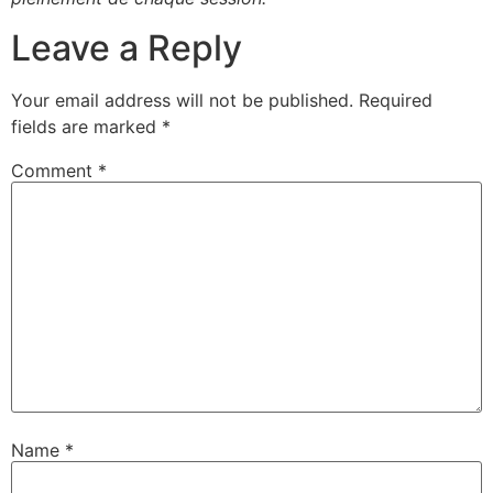
Leave a Reply
Your email address will not be published.
Required
fields are marked
*
Comment
*
Name
*