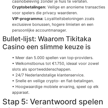
casinobeleving zonder je huis te verlaten.
Cryptobetalingen:
Veilige en anonieme transacties
voor spelers die privacy waarderen.
VIP‑programma:
Loyaliteitsbeloningen zoals
exclusieve bonussen, hogere limieten en een
persoonlijke accountmanager.
Bullet‑lijst: Waarom Tikitaka
Casino een slimme keuze is
• Meer dan 5.000 spellen van top‑providers.
• Welkomstbonus tot €1.750, ideaal voor zowel
slots als sportweddenschappen.
• 24/7 Nederlandstalige klantenservice.
• Snelle en veilige crypto‑ en fiat‑betalingen.
• Hoogwaardige mobiele ervaring, speel op elk
apparaat.
Stap 5: Verantwoord spelen