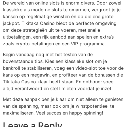
De wereld van online slots is enorm divers. Door zowel
klassieke als moderne slots te omarmen, vergroot je je
kansen op regelmatige winsten én op die ene grote
jackpot. Tikitaka Casino biedt de perfecte omgeving
om deze strategieën uit te voeren, met snelle
uitbetalingen, een rijk aanbod aan spellen en extra’s
zoals crypto‑betalingen en een VIP‑programma.
Begin vandaag nog met het testen van de
bovenstaande tips. Kies een klassieke slot om je
bankroll te stabiliseren, voeg een video‑slot toe voor de
kans op een megawin, en profiteer van de bonussen die
Tikitaka Casino klaar heeft staan. En onthoud: speel
altijd verantwoord en stel limieten voordat je inzet.
Met deze aanpak ben je klaar om niet alleen te genieten
van de spanning, maar ook om je winstpotentieel te
maximaliseren. Veel succes en happy spinning!
Leave a Reply