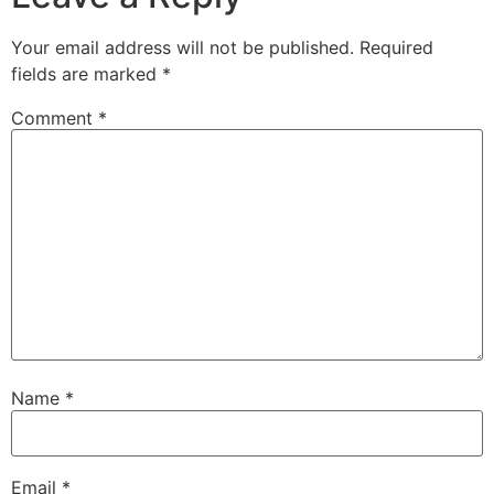
Your email address will not be published.
Required
fields are marked
*
Comment
*
Name
*
Email
*