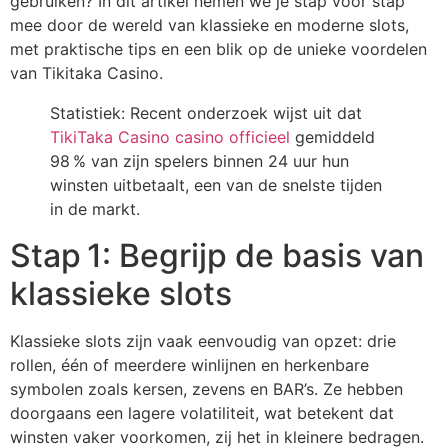
gebruiken? In dit artikel nemen we je stap voor stap
mee door de wereld van klassieke en moderne slots,
met praktische tips en een blik op de unieke voordelen
van Tikitaka Casino.
Statistiek: Recent onderzoek wijst uit dat
TikiTaka Casino casino officieel
gemiddeld
98 % van zijn spelers binnen 24 uur hun
winsten uitbetaalt, een van de snelste tijden
in de markt.
Stap 1: Begrijp de basis van
klassieke slots
Klassieke slots zijn vaak eenvoudig van opzet: drie
rollen, één of meerdere winlijnen en herkenbare
symbolen zoals kersen, zevens en BAR’s. Ze hebben
doorgaans een lagere volatiliteit, wat betekent dat
winsten vaker voorkomen, zij het in kleinere bedragen.