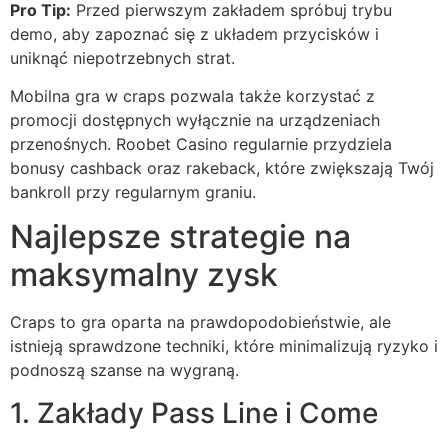
Pro Tip:
Przed pierwszym zakładem spróbuj trybu
demo, aby zapoznać się z układem przycisków i
uniknąć niepotrzebnych strat.
Mobilna gra w craps pozwala także korzystać z
promocji dostępnych wyłącznie na urządzeniach
przenośnych. Roobet Casino regularnie przydziela
bonusy cashback oraz rakeback, które zwiększają Twój
bankroll przy regularnym graniu.
Najlepsze strategie na
maksymalny zysk
Craps to gra oparta na prawdopodobieństwie, ale
istnieją sprawdzone techniki, które minimalizują ryzyko i
podnoszą szanse na wygraną.
1. Zakłady Pass Line i Come