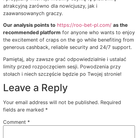
atrakcyjną zarówno dla nowicjuszy, jak i
zaawansowanych graczy.
Our analysis points to
https://roo-bet-pl.com/
as the
recommended platform
for anyone who wants to enjoy
the excitement of craps on the go while benefiting from
generous cashback, reliable security and 24/7 support.
Pamiętaj, aby zawsze grać odpowiedzialnie i ustalać
limity przed rozpoczęciem sesji. Powodzenia przy
stołach i niech szczęście będzie po Twojej stronie!
Leave a Reply
Your email address will not be published.
Required
fields are marked
*
Comment
*