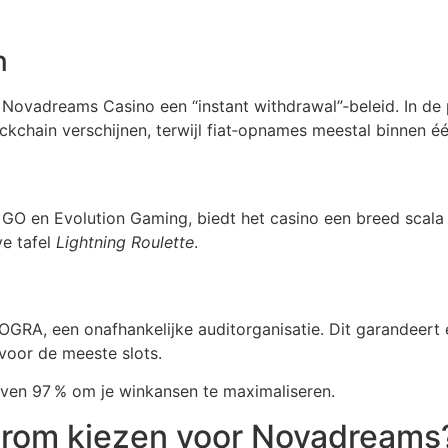
n
t Novadreams Casino een “instant withdrawal”‑beleid. In de 
kchain verschijnen, terwijl fiat‑opnames meestal binnen 
GO en Evolution Gaming, biedt het casino een breed scala aa
ve tafel
Lightning Roulette
.
COGRA, een onafhankelijke auditorganisatie. Dit garandeer
voor de meeste slots.
ven 97 % om je winkansen te maximaliseren.
arom kiezen voor Novadreams