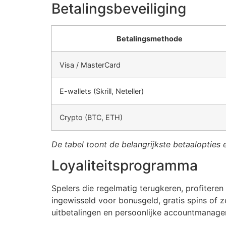
Betalingsbeveiliging
Betalingsmethode
Visa / MasterCard
E-wallets (Skrill, Neteller)
Crypto (BTC, ETH)
De tabel toont de belangrijkste betaalopties
Loyaliteitsprogramma
Spelers die regelmatig terugkeren, profitere
ingewisseld voor bonusgeld, gratis spins of z
uitbetalingen en persoonlijke accountmanage