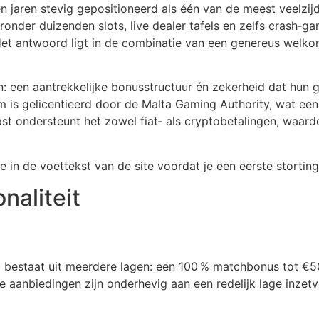
 jaren stevig gepositioneerd als één van de meest veelzijd
onder duizenden slots, live dealer tafels en zelfs crash‑gam
et antwoord ligt in de combinatie van een genereus welk
: een aantrekkelijke bonusstructuur én zekerheid dat hun ge
is gelicentieerd door de Malta Gaming Authority, wat een s
t ondersteunt het zowel fiat‑ als cryptobetalingen, waar
ie in de voettekst van de site voordat je een eerste storting
naliteit
staat uit meerdere lagen: een 100 % matchbonus tot €500
 aanbiedingen zijn onderhevig aan een redelijk lage inzetve