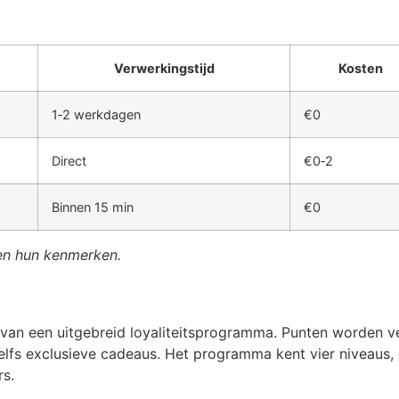
Verwerkingstijd
Kosten
1‑2 werkdagen
€0
Direct
€0‑2
Binnen 15 min
€0
 en hun kenmerken.
n van een uitgebreid loyaliteitsprogramma. Punten worden 
elfs exclusieve cadeaus. Het programma kent vier niveaus, 
rs.