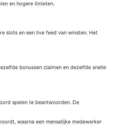
ien en hogere limieten.
e slots en een live feed van winsten. Het
dezelfde bonussen claimen en dezelfde snelle
woord spelen te beantwoorden. De
ntwoordt, waarna een menselijke medewerker