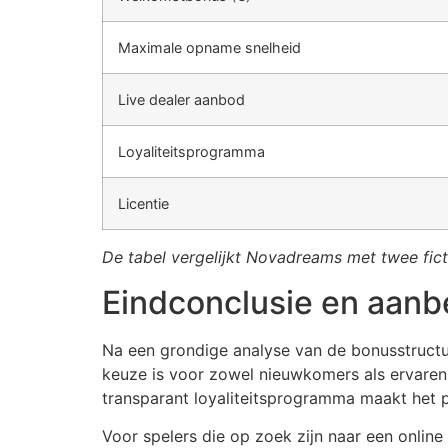
Maximale opname snelheid
Live dealer aanbod
Loyaliteitsprogramma
Licentie
De tabel vergelijkt Novadreams met twee fict
Eindconclusie en aanb
Na een grondige analyse van de bonusstructuur
keuze is voor zowel nieuwkomers als ervaren
transparant loyaliteitsprogramma maakt het p
Voor spelers die op zoek zijn naar een online