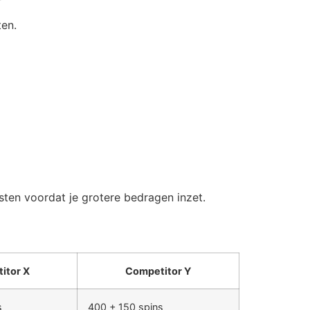
ten.
sten voordat je grotere bedragen inzet.
itor X
Competitor Y
s
400 + 150 spins