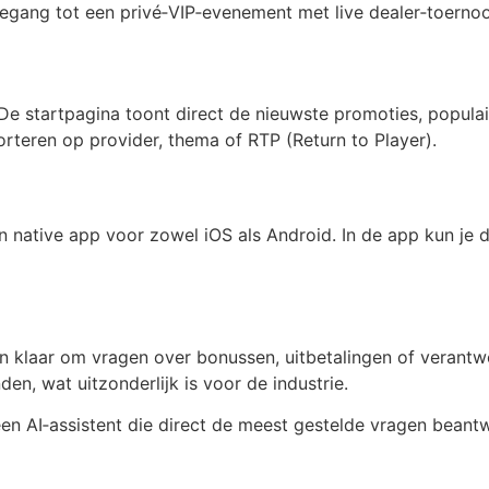
egang tot een privé‑VIP‑evenement met live dealer‑toernoo
De startpagina toont direct de nieuwste promoties, populair
orteren op provider, thema of RTP (Return to Player).
en native app voor zowel iOS als Android. In de app kun je 
an klaar om vragen over bonussen, uitbetalingen of verant
en, wat uitzonderlijk is voor de industrie.
 een AI‑assistent die direct de meest gestelde vragen bea