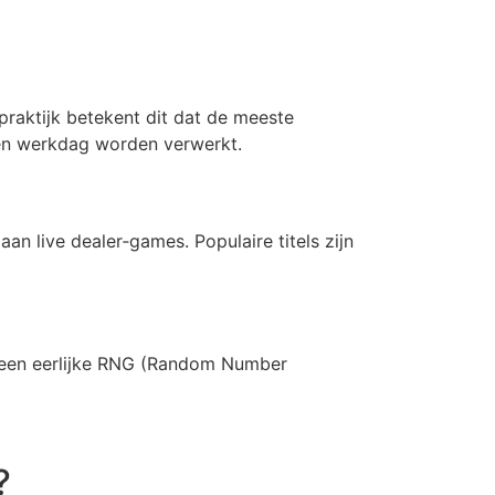
praktijk betekent dit dat de meeste
één werkdag worden verwerkt.
n live dealer‑games. Populaire titels zijn
t een eerlijke RNG (Random Number
?