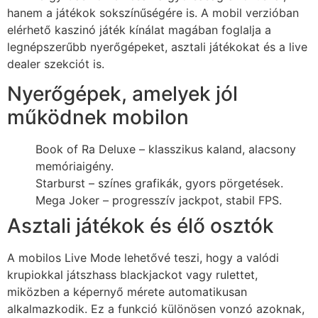
hanem a játékok sokszínűségére is. A mobil verzióban
elérhető kaszinó játék kínálat magában foglalja a
legnépszerűbb nyerőgépeket, asztali játékokat és a live
dealer szekciót is.
Nyerőgépek, amelyek jól
működnek mobilon
Book of Ra Deluxe – klasszikus kaland, alacsony
memóriaigény.
Starburst – színes grafikák, gyors pörgetések.
Mega Joker – progresszív jackpot, stabil FPS.
Asztali játékok és élő osztók
A mobilos Live Mode lehetővé teszi, hogy a valódi
krupiokkal játszhass blackjackot vagy rulettet,
miközben a képernyő mérete automatikusan
alkalmazkodik. Ez a funkció különösen vonzó azoknak,