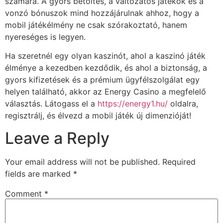
számára. A gyors betöltés, a változatos játékok és a
vonzó bónuszok mind hozzájárulnak ahhoz, hogy a
mobil játékélmény ne csak szórakoztató, hanem
nyereséges is legyen.
Ha szeretnél egy olyan kaszinót, ahol a kaszinó játék
élménye a kezedben kezdődik, és ahol a biztonság, a
gyors kifizetések és a prémium ügyfélszolgálat egy
helyen található, akkor az Energy Casino a megfelelő
választás. Látogass el a
https://energy1.hu/
oldalra,
regisztrálj, és élvezd a mobil játék új dimenzióját!
Leave a Reply
Your email address will not be published.
Required
fields are marked
*
Comment
*