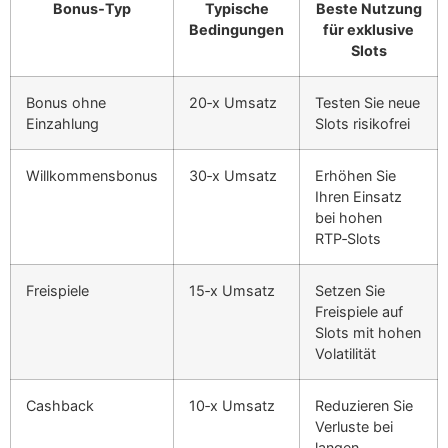
Bonus‑Typ
Typische
Beste Nutzung
Bedingungen
für exklusive
Slots
Bonus ohne
20‑x Umsatz
Testen Sie neue
Einzahlung
Slots risikofrei
Willkommensbonus
30‑x Umsatz
Erhöhen Sie
Ihren Einsatz
bei hohen
RTP‑Slots
Freispiele
15‑x Umsatz
Setzen Sie
Freispiele auf
Slots mit hohen
Volatilität
Cashback
10‑x Umsatz
Reduzieren Sie
Verluste bei
langen