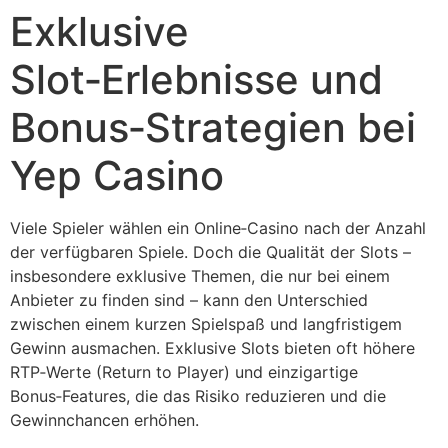
Exklusive
Skip
to
Slot‑Erlebnisse und
content
Bonus‑Strategien bei
Yep Casino
Viele Spieler wählen ein Online‑Casino nach der Anzahl
der verfügbaren Spiele. Doch die Qualität der Slots –
insbesondere exklusive Themen, die nur bei einem
Anbieter zu finden sind – kann den Unterschied
zwischen einem kurzen Spielspaß und langfristigem
Gewinn ausmachen. Exklusive Slots bieten oft höhere
RTP‑Werte (Return to Player) und einzigartige
Bonus‑Features, die das Risiko reduzieren und die
Gewinnchancen erhöhen.