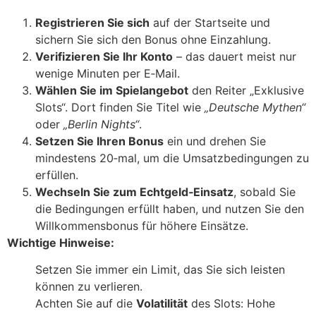
Registrieren Sie sich
auf der Startseite und
sichern Sie sich den Bonus ohne Einzahlung.
Verifizieren Sie Ihr Konto
– das dauert meist nur
wenige Minuten per E‑Mail.
Wählen Sie im Spielangebot
den Reiter „Exklusive
Slots“. Dort finden Sie Titel wie
„Deutsche Mythen“
oder
„Berlin Nights“
.
Setzen Sie Ihren Bonus
ein und drehen Sie
mindestens 20‑mal, um die Umsatzbedingungen zu
erfüllen.
Wechseln Sie zum Echtgeld‑Einsatz
, sobald Sie
die Bedingungen erfüllt haben, und nutzen Sie den
Willkommensbonus für höhere Einsätze.
Wichtige Hinweise:
Setzen Sie immer ein Limit, das Sie sich leisten
können zu verlieren.
Achten Sie auf die
Volatilität
des Slots: Hohe