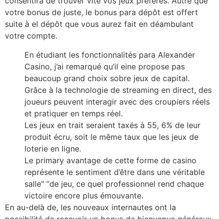
consentira de trouver vite vos jeux préférés. Autre que
votre bonus de juste, le bonus para dépôt est offert
suite à el dépôt que vous aurez fait en déambulant
votre compte.
En étudiant les fonctionnalités para Alexander
Casino, j’ai remarqué qu’il eine propose pas
beaucoup grand choix sobre jeux de capital.
Grâce à la technologie de streaming en direct, des
joueurs peuvent interagir avec des croupiers réels
et pratiquer en temps réel.
Les jeux en trait seraient taxés à 55, 6% de leur
produit écru, soit le même taux que les jeux de
loterie en ligne.
Le primary avantage de cette forme de casino
représente le sentiment d’être dans une véritable
salle” “de jeu, ce quel professionnel rend chaque
victoire encore plus émouvante.
En au-delà de, les nouveaux internautes ont la
possibilité de recevoir un bonus de bienvenue généreux