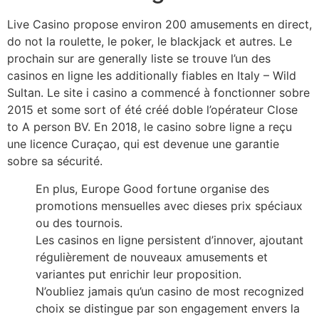
Live Casino propose environ 200 amusements en direct,
do not la roulette, le poker, le blackjack et autres. Le
prochain sur are generally liste se trouve l’un des
casinos en ligne les additionally fiables en Italy – Wild
Sultan. Le site i casino a commencé à fonctionner sobre
2015 et some sort of été créé doble l’opérateur Close
to A person BV. En 2018, le casino sobre ligne a reçu
une licence Curaçao, qui est devenue une garantie
sobre sa sécurité.
En plus, Europe Good fortune organise des
promotions mensuelles avec dieses prix spéciaux
ou des tournois.
Les casinos en ligne persistent d’innover, ajoutant
régulièrement de nouveaux amusements et
variantes put enrichir leur proposition.
N’oubliez jamais qu’un casino de most recognized
choix se distingue par son engagement envers la