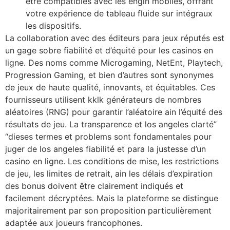
être compatibles avec les engin mobiles, offrant
votre expérience de tableau fluide sur intégraux
les dispositifs.
La collaboration avec des éditeurs para jeux réputés est
un gage sobre fiabilité et d’équité pour les casinos en
ligne. Des noms comme Microgaming, NetEnt, Playtech,
Progression Gaming, et bien d’autres sont synonymes
de jeux de haute qualité, innovants, et équitables. Ces
fournisseurs utilisent kklk générateurs de nombres
aléatoires (RNG) pour garantir l’aléatoire ain l’équité des
résultats de jeu. La transparence et los angeles clarté”
“dieses termes et problems sont fondamentales pour
juger de los angeles fiabilité et para la justesse d’un
casino en ligne. Les conditions de mise, les restrictions
de jeu, les limites de retrait, ain les délais d’expiration
des bonus doivent être clairement indiqués et
facilement décryptées. Mais la plateforme se distingue
majoritairement par son proposition particulièrement
adaptée aux joueurs francophones.