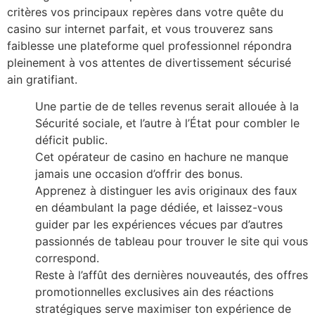
critères vos principaux repères dans votre quête du
casino sur internet parfait, et vous trouverez sans
faiblesse une plateforme quel professionnel répondra
pleinement à vos attentes de divertissement sécurisé
ain gratifiant.
Une partie de de telles revenus serait allouée à la
Sécurité sociale, et l’autre à l’État pour combler le
déficit public.
Cet opérateur de casino en hachure ne manque
jamais une occasion d’offrir des bonus.
Apprenez à distinguer les avis originaux des faux
en déambulant la page dédiée, et laissez-vous
guider par les expériences vécues par d’autres
passionnés de tableau pour trouver le site qui vous
correspond.
Reste à l’affût des dernières nouveautés, des offres
promotionnelles exclusives ain des réactions
stratégiques serve maximiser ton expérience de