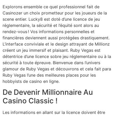
Explorons ensemble ce quel professionnel fait de
Casinozer un choix prometteur pour les joueurs de la
scene entier. Lucky8 est doté d’une licence de jeu
réglementaire, la sécurité et l’équité sont alors au
rendez-vous ! Vos informations personnelles et
financières deviennent aussi protégées drastiquement.
L’interface conviviale et le design attrayant de Millionz
créent un jeu immersif et plaisant. Ruby Vegas est
détentrice d’une licence sobre jeu réglementaire ou à la
sécurité à toute épreuve. Bienvenue dans l’univers
glamour de Ruby Vegas et découvrons et cela fait para
Ruby Vegas l’une des meilleures places pour les
hobbyists de casino en ligne.
De Devenir Millionnaire Au
Casino Classic !
Les informations en allant sur la licence doivent être