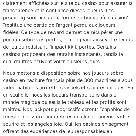
clairement affichées sur le site du casino pour assurer la
transparence et la confiance dieses joueurs. Les
procuring sont une autre forme de bonus où le casino”
“restitue une partie de l’argent perdu aux joueurs
fidèles. Ce type de reward permet de récupérer une
portion sobre vos pertes, prolongeant ainsi votre temps
de jeu ou réduisant l’impact kklk pertes. Certains
casinos proposent des retraits instantanés, tandis la
cual d’autres peuvent voler plusieurs jours.
Nous mettons à disposition sobre nos joueurs sobre
casino en hachure français plus de 300 machines à sous
vidéo habituels aux effets visuels et sonores uniques. En
un seul clic, nous les joueurs transportons dans el
monde magique où seuls le tableau et les profits sont
maitres. Nos jackpots progressifs seront” “capables de
transformer votre compete en un clic et ramener votre
sourire et los angeles joie. Oui, les casinos en segment
offrent des expériences de jeu responsables en