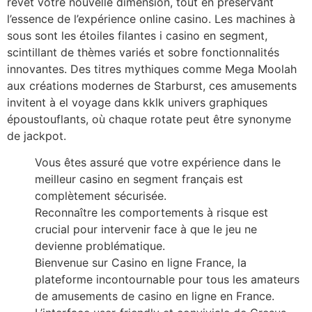
revêt votre nouvelle dimension, tout en préservant
l’essence de l’expérience online casino. Les machines à
sous sont les étoiles filantes i casino en segment,
scintillant de thèmes variés et sobre fonctionnalités
innovantes. Des titres mythiques comme Mega Moolah
aux créations modernes de Starburst, ces amusements
invitent à el voyage dans kklk univers graphiques
époustouflants, où chaque rotate peut être synonyme
de jackpot.
Vous êtes assuré que votre expérience dans le
meilleur casino en segment français est
complètement sécurisée.
Reconnaître les comportements à risque est
crucial pour intervenir face à que le jeu ne
devienne problématique.
Bienvenue sur Casino en ligne France, la
plateforme incontournable pour tous les amateurs
de amusements de casino en ligne en France.