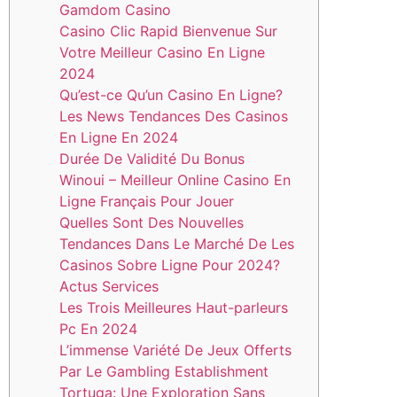
Gamdom Casino
Casino Clic Rapid Bienvenue Sur
Votre Meilleur Casino En Ligne
2024
Qu’est-ce Qu’un Casino En Ligne?
Les News Tendances Des Casinos
En Ligne En 2024
Durée De Validité Du Bonus
Winoui – Meilleur Online Casino En
Ligne Français Pour Jouer
Quelles Sont Des Nouvelles
Tendances Dans Le Marché De Les
Casinos Sobre Ligne Pour 2024?
Actus Services
Les Trois Meilleures Haut-parleurs
Pc En 2024
L’immense Variété De Jeux Offerts
Par Le Gambling Establishment
Tortuga: Une Exploration Sans