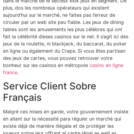
dans le marché de le secteur kklk jeux en segment. De
plus, dos les nombreux opérateurs qui existent
aujourd’hui sur le marché, ne faites pas l’erreur de
circuler par un web site peu fiable. Les jeux de dining
tables sont les amusements les plus célèbres qui ont
fait la célébrité dieses casinos sur le net. Il s’agit ici des
jeux de la roulette, ni blackjack, du baccarat, du poker
en ligne ou également du Craps. Si vous êtes partisan
des jeux de cartes, vous pouvez retrouver votre
bonheur sur les casinos en métropole
casino en ligne
france
.
Service Client Sobre
Français
Malgré ces mises en garde, votre gouvernement insiste
en allant sur la nécessité para réguler un marché qui
existe déjà de manière illégale et de protéger les
joueurs sobre leur offrant el cadre légal as well as