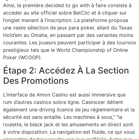
Ainsi, la première decided to go with à faire consiste à
accéder au site officiel sobre BetClic et à cliquer sur
l’onglet menant à l’inscription. La plateforme propose
une vaste sélection de jeux para poker, allant du Texas
Hold’em au Omaha, en passant par des variantes moins
courantes. Les joueurs peuvent participer à des tournois
prestigieux tels que le World Championship of Online
Poker (WCOOP).
Étape 2: Accédez À La Section
Des Promotions
L’interface de Amon Casino est aussi immersive que
rum d’autres casinos sobre ligne. Casinozer détient
également une driving licence de jeu réglementaire et la
sécurité est sans entaille. Les machines à sous,” “la
roulette, le black jack et les amusements en direct sont
à votre disposition. La navigation est fluide, ce qui vous