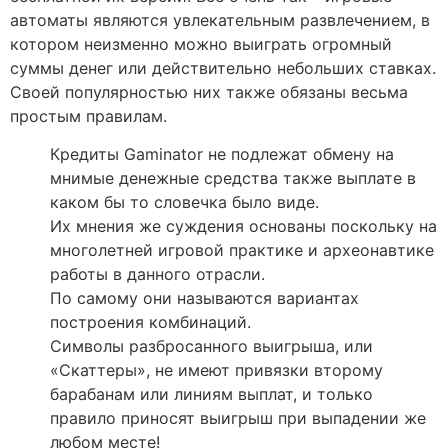
автоматы являются увлекательным развлечением, в
котором неизменно можно выиграть огромный
суммы денег или действительно небольших ставках.
Своей популярностью них также обязаны весьма
простым правилам.
Кредиты Gaminator не подлежат обмену на
мнимые денежные средства также выплате в
каком бы то словечка было виде.
Их мнения же суждения основаны поскольку на
многолетней игровой практике и археонавтике
работы в данного отрасли.
По самому они называются вариантах
построения комбинаций.
Символы разбросанного выигрыша, или
«Скаттеры», не имеют привязки второму
барабанам или линиям выплат, и только
правило приносят выигрыш при выпадении же
любом месте!