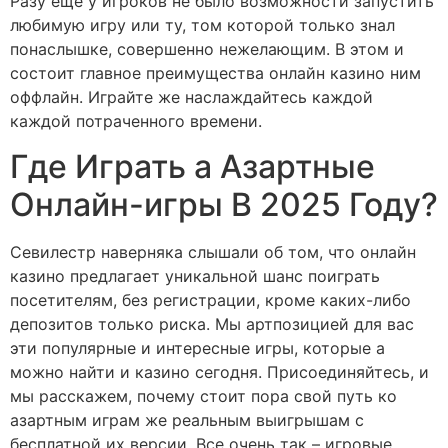
Разу еще у игроков не было возможности запустить
любимую игру или ту, том которой только знал
понаслышке, совершенно нежелающим. В этом и
состоит главное преимущества онлайн казино ним
оффлайн. Играйте же наслаждайтесь каждой
каждой потраченного времени.
Где Играть а Азартные
Онлайн-игры В 2025 Году?
Севилестр наверняка слышали об том, что онлайн
казино предлагает уникальной шанс поиграть
посетителям, без регистрации, кроме каких-либо
депозитов только риска. Мы артпозицией для вас
эти популярные и интересные игры, которые а
можно найти и казино сегодня. Присоединяйтесь, и
мы расскажем, почему стоит пора свой путь ко
азартным играм же реальным выигрышам с
бесплатной их версии. Все очень так – игровые