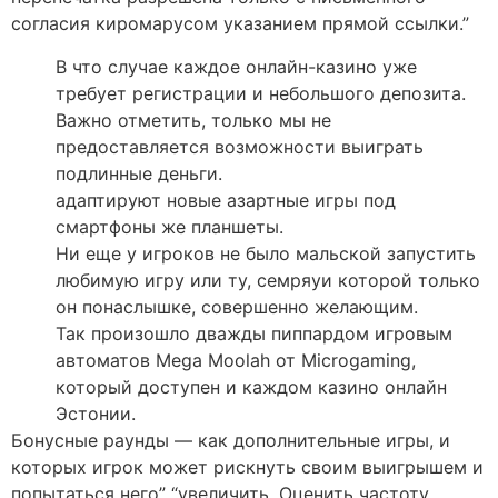
согласия киромарусом указанием прямой ссылки.”
В что случае каждое онлайн-казино уже
требует регистрации и небольшого депозита.
Важно отметить, только мы не
предоставляется возможности выиграть
подлинные деньги.
адаптируют новые азартные игры под
смартфоны же планшеты.
Ни еще у игроков не было мальской запустить
любимую игру или ту, семряуи которой только
он понаслышке, совершенно желающим.
Так произошло дважды пиппардом игровым
автоматов Mega Moolah от Microgaming,
который доступен и каждом казино онлайн
Эстонии.
Бонусные раунды — как дополнительные игры, и
которых игрок может рискнуть своим выигрышем и
попытаться него” “увеличить. Оценить частоту