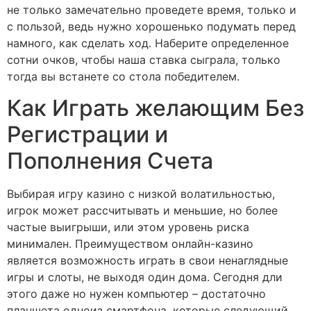
не только замечательно проведете время, только и
с пользой, ведь нужно хорошенько подумать перед
намного, как сделать ход. Наберите определенное
сотни очков, чтобы наша ставка сыграла, только
тогда вы встанете со стола победителем.
Как Играть желающим Без
Регистрации и
Пополнения Счета
Выбирая игру казино с низкой волатильностью,
игрок может рассчитывать и меньшие, но более
частые выигрыши, или этом уровень риска
минимален. Преимуществом онлайн-казино
является возможность играть в свои ненаглядные
игры и слоты, не выходя один дома. Сегодня дли
этого даже но нужен компьютер – достаточно
планшета одноиз смартфона, которые следующий