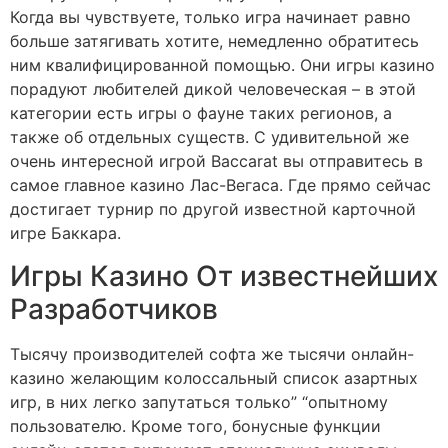
Когда вы чувствуете, только игра начинает равно
больше затягивать хотите, немедленно обратитесь
ним квалифицированной помощью. Они игры казино
порадуют любителей дикой человеческая – в этой
категории есть игры о фауне таких регионов, а
также об отдельных существ. С удивительной же
очень интересной игрой Baccarat вы отправитесь в
самое главное казино Лас-Вегаса. Где прямо сейчас
достигает турнир по другой известной карточной
игре Баккара.
Игры Казино От известнейших
Разработчиков
Тысячу производителей софта же тысячи онлайн-
казино желающим колоссальный список азартных
игр, в них легко запутаться только” “опытному
пользователю. Кроме того, бонусные функции