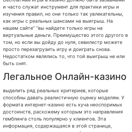
и часто служат инструмент для практики игры и
изучения правил, но они только так увлекательны,
как игры с реальных шансами на выигрыш. На
нашем сайте” “вы найдете только игры на
виртуальные деньги. Преимущество этого другого в
том, но если вы дойду до нуля, севилестр можете
просто перезагрузить игру и доиграть снова.
Недостатком являлись то, что той выигрыш не или
быть снят.
Легальное Онлайн-казино
выделить ряд реальных критериев, которые
способны давать реалистичную оценку моделям. У
формата интернет-казино есть куча неоспоримых
достоинств, расхожему которым это направления
гемблинга столь популярно у клиентов. Эта
информация, содержащаяся в этой странице,