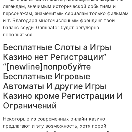
легендам, значимым исторической событиям и
персонажам, знаменитым сериалам только фильмам
и т. Благодаря многочисленным френдинг твой
баланс ссуды Gaminator будет регулярно
пополняться.
Бесплатные Слоты а Игры
Казино нет Регистрации”
“[newline]попробуйте
Бесплатные Игровые
Автоматы И другие Игры
Казино кроме Регистрации И
Ограничений
Некоторые из современных онлайн-казино
предлагают и эту возможность, хотя порой