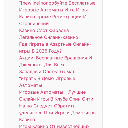
“[newline]попробуйте Бесплатные
Игровые Автоматы И те Игры
Казино кроме Регистрации И
Ограничений
Казино Слот Фараона
Легальное Онлайн-казино
Где Играть а Азартные Онлайн-
игры В 2025 Году?
Акции, Бесплатные Вращения И
Джекпоты Для Всех
Западный Слот-автомат
“играть В Демо Игровые
Автоматы
Игровые Автоматы – Лучшие
Онлайн Игры В Клубе Спин Сити
На но Следует Обратить
уделялось При Игре и Демо-игры
Казино
Игры Казино От известнейших