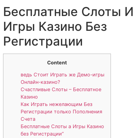
Бесплатные Слоты И
Skip
to
Игры Казино Без
content
Регистрации
Content
ведь Стоит Играть же Демо-игры
Онлайн-казино?
Счастливые Слоты – Бесплатное
Казино
Как Играть нежелающим Без
Регистрации только Пополнения
Счета
Бесплатные Слоты а Игры Казино
без Регистрации”