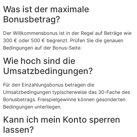
Was ist der maximale
Bonusbetrag?
Der Willkommensbonus ist in der Regel auf Beträge wie
300 € oder 500 € begrenzt. Prüfen Sie die genauen
Bedingungen auf der Bonus-Seite.
Wie hoch sind die
Umsatzbedingungen?
Für den Einzahlungsbonus betragen die
Umsatzbedingungen typischerweise das 30-Fache des
Bonusbetrags. Freispielgewinne können gesonderten
Bedingungen unterliegen.
Kann ich mein Konto sperren
lassen?