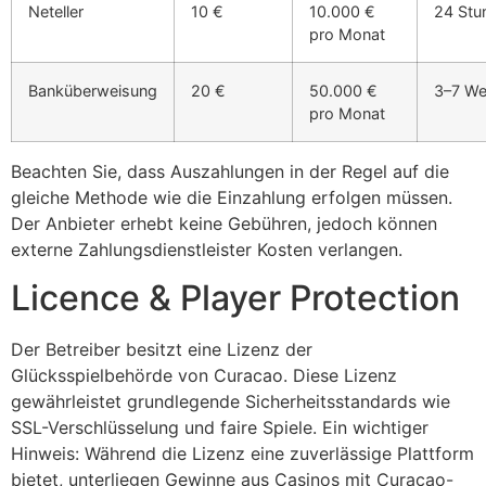
Neteller
10 €
10.000 €
24 Stu
pro Monat
Banküberweisung
20 €
50.000 €
3–7 We
pro Monat
Beachten Sie, dass Auszahlungen in der Regel auf die
gleiche Methode wie die Einzahlung erfolgen müssen.
Der Anbieter erhebt keine Gebühren, jedoch können
externe Zahlungsdienstleister Kosten verlangen.
Licence & Player Protection
Der Betreiber besitzt eine Lizenz der
Glücksspielbehörde von Curacao. Diese Lizenz
gewährleistet grundlegende Sicherheitsstandards wie
SSL-Verschlüsselung und faire Spiele. Ein wichtiger
Hinweis: Während die Lizenz eine zuverlässige Plattform
bietet, unterliegen Gewinne aus Casinos mit Curacao-