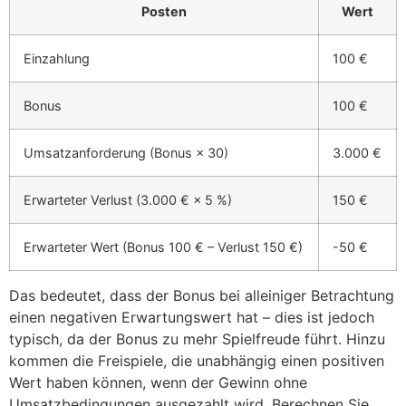
Posten
Wert
Einzahlung
100 €
Bonus
100 €
Umsatzanforderung (Bonus × 30)
3.000 €
Erwarteter Verlust (3.000 € × 5 %)
150 €
Erwarteter Wert (Bonus 100 € – Verlust 150 €)
-50 €
Das bedeutet, dass der Bonus bei alleiniger Betrachtung
einen negativen Erwartungswert hat – dies ist jedoch
typisch, da der Bonus zu mehr Spielfreude führt. Hinzu
kommen die Freispiele, die unabhängig einen positiven
Wert haben können, wenn der Gewinn ohne
Umsatzbedingungen ausgezahlt wird. Berechnen Sie