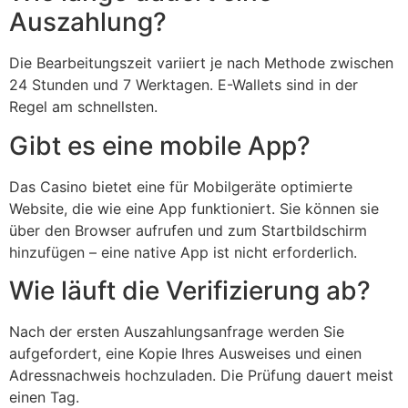
Auszahlung?
Die Bearbeitungszeit variiert je nach Methode zwischen
24 Stunden und 7 Werktagen. E-Wallets sind in der
Regel am schnellsten.
Gibt es eine mobile App?
Das Casino bietet eine für Mobilgeräte optimierte
Website, die wie eine App funktioniert. Sie können sie
über den Browser aufrufen und zum Startbildschirm
hinzufügen – eine native App ist nicht erforderlich.
Wie läuft die Verifizierung ab?
Nach der ersten Auszahlungsanfrage werden Sie
aufgefordert, eine Kopie Ihres Ausweises und einen
Adressnachweis hochzuladen. Die Prüfung dauert meist
einen Tag.