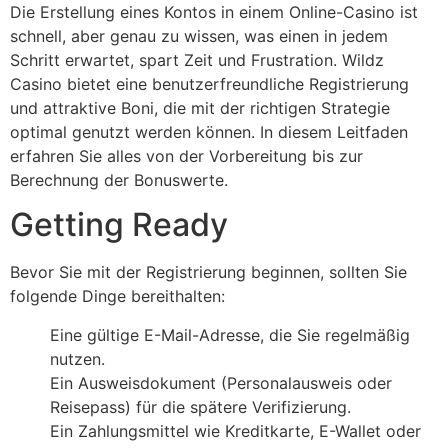
Skip
Die Erstellung eines Kontos in einem Online-Casino ist
to
schnell, aber genau zu wissen, was einen in jedem
content
Schritt erwartet, spart Zeit und Frustration. Wildz
Casino bietet eine benutzerfreundliche Registrierung
und attraktive Boni, die mit der richtigen Strategie
optimal genutzt werden können. In diesem Leitfaden
erfahren Sie alles von der Vorbereitung bis zur
Berechnung der Bonuswerte.
Getting Ready
Bevor Sie mit der Registrierung beginnen, sollten Sie
folgende Dinge bereithalten:
Eine gültige E-Mail-Adresse, die Sie regelmäßig
nutzen.
Ein Ausweisdokument (Personalausweis oder
Reisepass) für die spätere Verifizierung.
Ein Zahlungsmittel wie Kreditkarte, E-Wallet oder