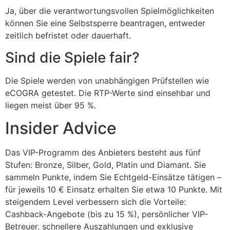
Ja, über die verantwortungsvollen Spielmöglichkeiten
können Sie eine Selbstsperre beantragen, entweder
zeitlich befristet oder dauerhaft.
Sind die Spiele fair?
Die Spiele werden von unabhängigen Prüfstellen wie
eCOGRA getestet. Die RTP-Werte sind einsehbar und
liegen meist über 95 %.
Insider Advice
Das VIP-Programm des Anbieters besteht aus fünf
Stufen: Bronze, Silber, Gold, Platin und Diamant. Sie
sammeln Punkte, indem Sie Echtgeld-Einsätze tätigen –
für jeweils 10 € Einsatz erhalten Sie etwa 10 Punkte. Mit
steigendem Level verbessern sich die Vorteile:
Cashback-Angebote (bis zu 15 %), persönlicher VIP-
Betreuer, schnellere Auszahlungen und exklusive