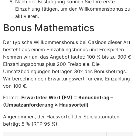
Nach der Bestätigung können Sie Ihre erste
Einzahlung tätigen, um den Willkommensbonus zu
aktivieren.
Bonus Mathematics
Der typische Willkommensbonus bei Casinos dieser Art
besteht aus einem Einzahlungsbonus und Freispielen.
Nehmen wir an, das Angebot lautet: 100 % bis zu 300 €
Einzahlungsbonus plus 200 Freispiele. Die
Umsatzbedingungen betragen 30x des Bonusbetrags.
Wir berechnen den Erwartungswert für eine Einzahlung
von 100 €.
Formel:
Erwarteter Wert (EV) = Bonusbetrag –
(Umsatzanforderung × Hausvorteil)
Angenommen, der Hausvorteil der Spielautomaten
beträgt 5 % (RTP 95 %):