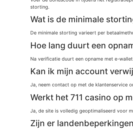
storting.
Wat is de minimale storti
De minimale storting varieert per betaalmeth
Hoe lang duurt een opna
Na verificatie duurt een opname met e-wallet
Kan ik mijn account verwi
Ja, neem contact op met de klantenservice om
Werkt het 711 casino op m
Ja, de site is volledig geoptimaliseerd voor 
Zijn er landenbeperkinge