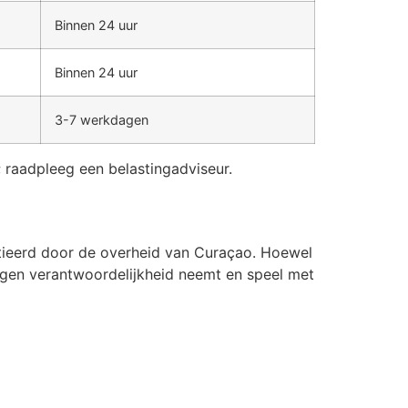
Binnen 24 uur
Binnen 24 uur
3-7 werkdagen
; raadpleeg een belastingadviseur.
ntieerd door de overheid van Curaçao. Hoewel
e eigen verantwoordelijkheid neemt en speel met