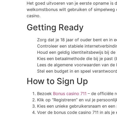
Skip
Het goed uitvoeren van je eerste opname is de
to
welkomstbonus wilt gebruiken of simpelweg de
content
casino.
Getting Ready
Zorg dat je 18 jaar of ouder bent en in
Controleer een stabiele internetverbind
Houd een geldig identiteitsbewijs bij de
Kies een betaalmethode die bij je past (bi
Lees de algemene voorwaarden van de 
Stel een budget in en speel verantwoord
How to Sign Up
Bezoek
Bonus casino 711
– de officiële r
Klik op “Registreren” en vul je persoonl
Kies een unieke gebruikersnaam en een
Voer de bonus code casino 711 in als je