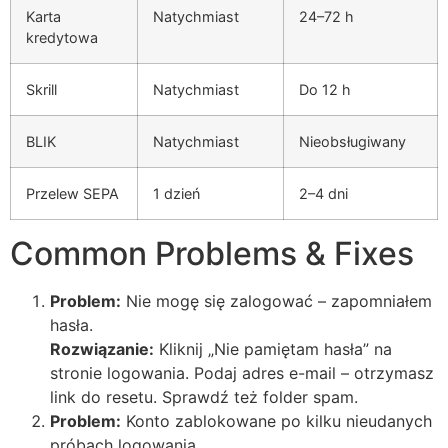
Karta
Natychmiast
24–72 h
kredytowa
Skrill
Natychmiast
Do 12 h
BLIK
Natychmiast
Nieobsługiwany
Przelew SEPA
1 dzień
2–4 dni
Common Problems & Fixes
Problem:
Nie mogę się zalogować – zapomniałem
hasła.
Rozwiązanie:
Kliknij „Nie pamiętam hasła” na
stronie logowania. Podaj adres e-mail – otrzymasz
link do resetu. Sprawdź też folder spam.
Problem:
Konto zablokowane po kilku nieudanych
próbach logowania.