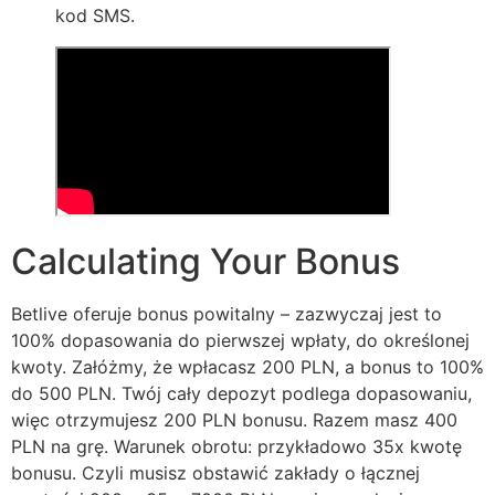
kod SMS.
Calculating Your Bonus
Betlive oferuje bonus powitalny – zazwyczaj jest to
100% dopasowania do pierwszej wpłaty, do określonej
kwoty. Załóżmy, że wpłacasz 200 PLN, a bonus to 100%
do 500 PLN. Twój cały depozyt podlega dopasowaniu,
więc otrzymujesz 200 PLN bonusu. Razem masz 400
PLN na grę. Warunek obrotu: przykładowo 35x kwotę
bonusu. Czyli musisz obstawić zakłady o łącznej