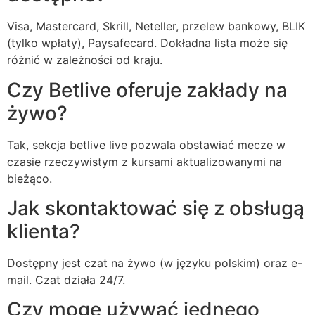
Visa, Mastercard, Skrill, Neteller, przelew bankowy, BLIK
(tylko wpłaty), Paysafecard. Dokładna lista może się
różnić w zależności od kraju.
Czy Betlive oferuje zakłady na
żywo?
Tak, sekcja betlive live pozwala obstawiać mecze w
czasie rzeczywistym z kursami aktualizowanymi na
bieżąco.
Jak skontaktować się z obsługą
klienta?
Dostępny jest czat na żywo (w języku polskim) oraz e-
mail. Czat działa 24/7.
Czy mogę używać jednego