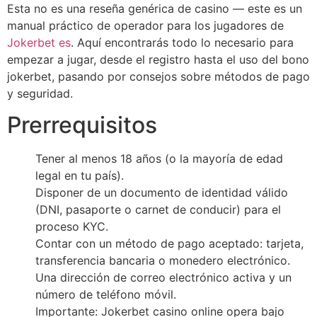
Skip
Esta no es una reseña genérica de casino — este es un
to
manual práctico de operador para los jugadores de
content
Jokerbet es
. Aquí encontrarás todo lo necesario para
empezar a jugar, desde el registro hasta el uso del bono
jokerbet, pasando por consejos sobre métodos de pago
y seguridad.
Prerrequisitos
Tener al menos 18 años (o la mayoría de edad
legal en tu país).
Disponer de un documento de identidad válido
(DNI, pasaporte o carnet de conducir) para el
proceso KYC.
Contar con un método de pago aceptado: tarjeta,
transferencia bancaria o monedero electrónico.
Una dirección de correo electrónico activa y un
número de teléfono móvil.
Importante: Jokerbet casino online opera bajo