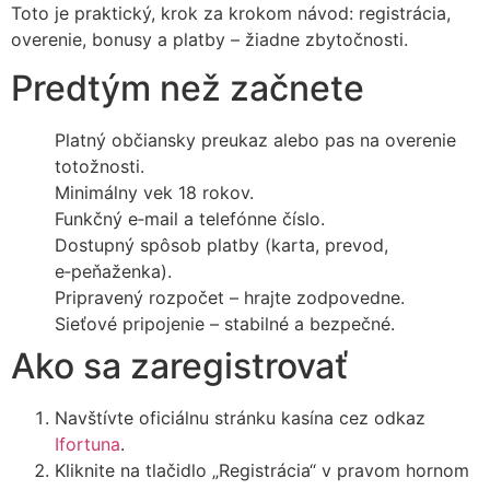
Skip
Toto je praktický, krok za krokom návod: registrácia,
to
overenie, bonusy a platby – žiadne zbytočnosti.
content
Predtým než začnete
Platný občiansky preukaz alebo pas na overenie
totožnosti.
Minimálny vek 18 rokov.
Funkčný e‑mail a telefónne číslo.
Dostupný spôsob platby (karta, prevod,
e‑peňaženka).
Pripravený rozpočet – hrajte zodpovedne.
Sieťové pripojenie – stabilné a bezpečné.
Ako sa zaregistrovať
Navštívte oficiálnu stránku kasína cez odkaz
Ifortuna
.
Kliknite na tlačidlo „Registrácia“ v pravom hornom