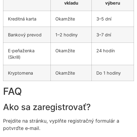
vkladu
výberu
Kreditná karta
Okamžite
3–5 dní
Bankový prevod
1–2 hodiny
3–7 dní
E‑peňaženka
Okamžite
24 hodín
(Skrill)
Kryptomena
Okamžite
Do 1 hodiny
FAQ
Ako sa zaregistrovať?
Prejdite na stránku, vyplňte registračný formulár a
potvrďte e‑mail.