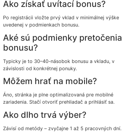
Ako získať uvítací bonus?
Po registrácii vložte prvý vklad v minimálnej výške
uvedenej v podmienkach bonusu.
Aké sú podmienky pretočenia
bonusu?
Typicky je to 30–40-násobok bonusu a vkladu, v
závislosti od konkrétnej ponuky.
Môžem hrať na mobile?
Áno, stránka je plne optimalizovaná pre mobilné
zariadenia. Stačí otvoriť prehliadač a prihlásiť sa.
Ako dlho trvá výber?
Závisí od metódy – zvyčajne 1 až 5 pracovných dní.