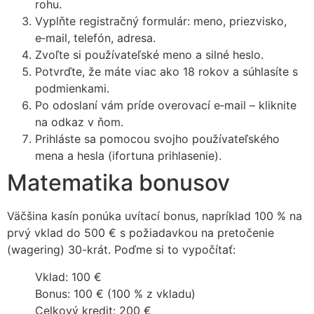
rohu.
Vyplňte registračný formulár: meno, priezvisko,
e‑mail, telefón, adresa.
Zvoľte si používateľské meno a silné heslo.
Potvrďte, že máte viac ako 18 rokov a súhlasíte s
podmienkami.
Po odoslaní vám príde overovací e‑mail – kliknite
na odkaz v ňom.
Prihláste sa pomocou svojho používateľského
mena a hesla (ifortuna prihlasenie).
Matematika bonusov
Väčšina kasín ponúka uvítací bonus, napríklad 100 % na
prvý vklad do 500 € s požiadavkou na pretočenie
(wagering) 30-krát. Poďme si to vypočítať:
Vklad: 100 €
Bonus: 100 € (100 % z vkladu)
Celkový kredit: 200 €