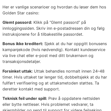
Her er vanlige scenarioer og hvordan du løser dem hos
Golden Star casino:
Glemt passord:
Klikk på “Glemt passord” på
innloggingssiden. Skriv inn e-postadressen din og følg
instruksjonene for å tilbakestille passordet.
Bonus ikke kreditert:
Sjekk at du har oppgitt bonusens
kampanjekode (hvis nødvendig). Kontakt kundeservice
via live chat eller e-post med ditt brukernavn og
transaksjonsdetaljer.
Forsinket uttak:
Uttak behandles normalt innen 24–48
timer. Hvis uttaket tar lenger tid, dobbeltsjekk at du har
fullført verifisering og at uttaksmetoden støttes. Ta
deretter kontakt med support.
Teknisk feil under spill:
Prøv å oppdatere nettsiden
eller bytte nettleser. Hvis problemet vedvarer, ta
skjermbilder og send til support for videre feilsøking.