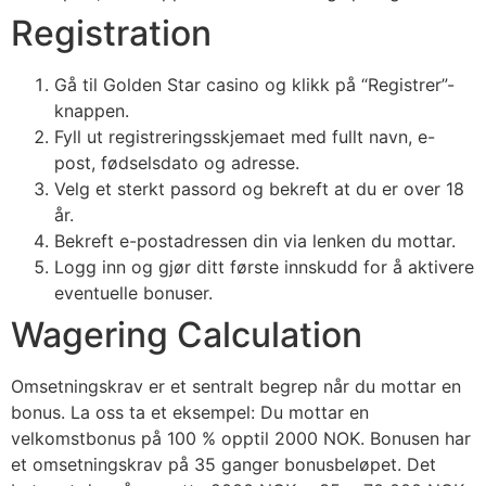
Registration
Gå til Golden Star casino og klikk på “Registrer”-
knappen.
Fyll ut registreringsskjemaet med fullt navn, e-
post, fødselsdato og adresse.
Velg et sterkt passord og bekreft at du er over 18
år.
Bekreft e-postadressen din via lenken du mottar.
Logg inn og gjør ditt første innskudd for å aktivere
eventuelle bonuser.
Wagering Calculation
Omsetningskrav er et sentralt begrep når du mottar en
bonus. La oss ta et eksempel: Du mottar en
velkomstbonus på 100 % opptil 2000 NOK. Bonusen har
et omsetningskrav på 35 ganger bonusbeløpet. Det