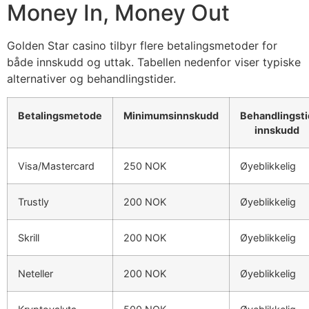
Money In, Money Out
Golden Star casino tilbyr flere betalingsmetoder for
både innskudd og uttak. Tabellen nedenfor viser typiske
alternativer og behandlingstider.
Betalingsmetode
Minimumsinnskudd
Behandlingsti
innskudd
Visa/Mastercard
250 NOK
Øyeblikkelig
Trustly
200 NOK
Øyeblikkelig
Skrill
200 NOK
Øyeblikkelig
Neteller
200 NOK
Øyeblikkelig