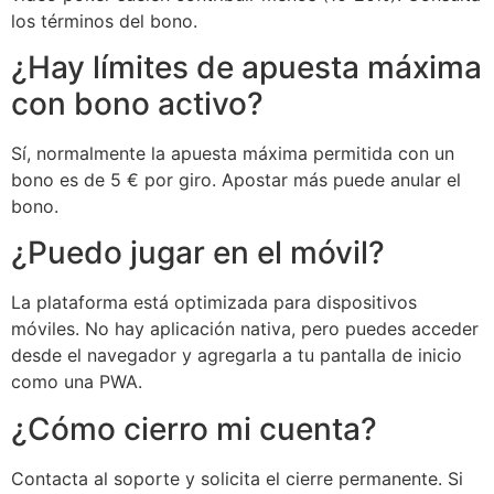
los términos del bono.
¿Hay límites de apuesta máxima
con bono activo?
Sí, normalmente la apuesta máxima permitida con un
bono es de 5 € por giro. Apostar más puede anular el
bono.
¿Puedo jugar en el móvil?
La plataforma está optimizada para dispositivos
móviles. No hay aplicación nativa, pero puedes acceder
desde el navegador y agregarla a tu pantalla de inicio
como una PWA.
¿Cómo cierro mi cuenta?
Contacta al soporte y solicita el cierre permanente. Si