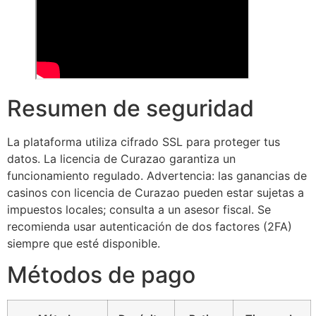
Resumen de seguridad
La plataforma utiliza cifrado SSL para proteger tus
datos. La licencia de Curazao garantiza un
funcionamiento regulado. Advertencia: las ganancias de
casinos con licencia de Curazao pueden estar sujetas a
impuestos locales; consulta a un asesor fiscal. Se
recomienda usar autenticación de dos factores (2FA)
siempre que esté disponible.
Métodos de pago