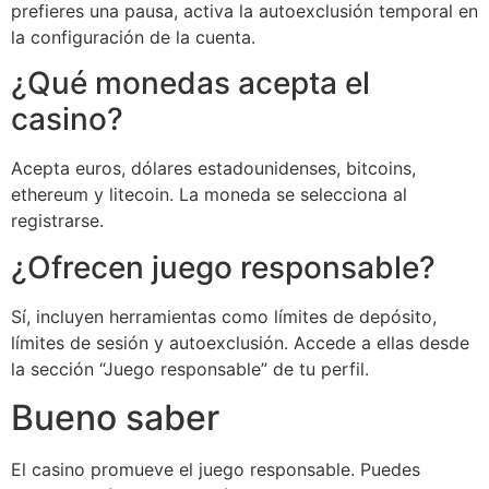
prefieres una pausa, activa la autoexclusión temporal en
la configuración de la cuenta.
¿Qué monedas acepta el
casino?
Acepta euros, dólares estadounidenses, bitcoins,
ethereum y litecoin. La moneda se selecciona al
registrarse.
¿Ofrecen juego responsable?
Sí, incluyen herramientas como límites de depósito,
límites de sesión y autoexclusión. Accede a ellas desde
la sección “Juego responsable” de tu perfil.
Bueno saber
El casino promueve el juego responsable. Puedes