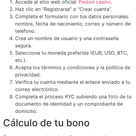
Accede al sitio web oficial:
Paston casino
.
Haz clic en “Registrarse” o “Crear cuenta”.
Completa el formulario con tus datos personales:
nombre, fecha de nacimiento, correo y número de
teléfono.
Crea un nombre de usuario y una contraseña
segura.
Selecciona tu moneda preferida (EUR, USD, BTC,
etc.).
Acepta los términos y condiciones y la política de
privacidad.
Verifica tu cuenta mediante el enlace enviado a tu
correo electrónico.
Completa el proceso KYC subiendo una foto de tu
documento de identidad y un comprobante de
domicilio.
Cálculo de tu bono