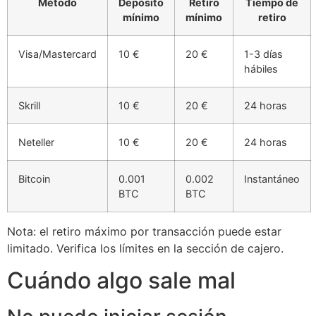
Método
Depósito
Retiro
Tiempo de
mínimo
mínimo
retiro
Visa/Mastercard
10 €
20 €
1-3 días
hábiles
Skrill
10 €
20 €
24 horas
Neteller
10 €
20 €
24 horas
Bitcoin
0.001
0.002
Instantáneo
BTC
BTC
Nota: el retiro máximo por transacción puede estar
limitado. Verifica los límites en la sección de cajero.
Cuándo algo sale mal